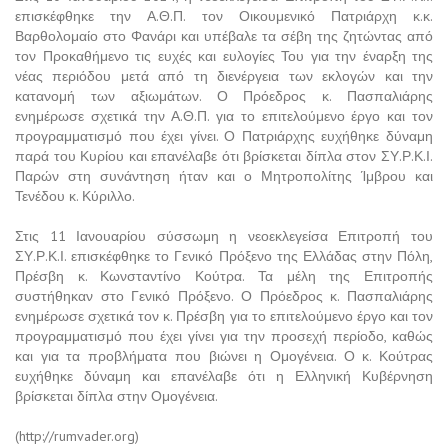
επισκέφθηκε την Α.Θ.Π. τον Οικουμενικό Πατριάρχη κ.κ.
Βαρθολομαίο στο Φανάρι και υπέβαλε τα σέβη της ζητώντας από
τον Προκαθήμενο τις ευχές και ευλογίες Του για την έναρξη της
νέας περιόδου μετά από τη διενέργεια των εκλογών και την
κατανομή των αξιωμάτων. Ο Πρόεδρος κ. Πασπαλιάρης
ενημέρωσε σχετικά την Α.Θ.Π. για το επιτελούμενο έργο και τον
προγραμματισμό που έχει γίνει. Ο Πατριάρχης ευχήθηκε δύναμη
παρά του Κυρίου και επανέλαβε ότι βρίσκεται δίπλα στον ΣΥ.Ρ.Κ.Ι.
Παρών στη συνάντηση ήταν και ο Μητροπολίτης Ίμβρου και
Τενέδου κ. Κύριλλο.
Στις 11 Ιανουαρίου σύσσωμη η νεοεκλεγείσα Επιτροπή του
ΣΥ.Ρ.Κ.Ι. επισκέφθηκε το Γενικό Πρόξενο της Ελλάδας στην Πόλη,
Πρέσβη κ. Κωνσταντίνο Κούτρα. Τα μέλη της Επιτροπής
συστήθηκαν στο Γενικό Πρόξενο. Ο Πρόεδρος κ. Πασπαλιάρης
ενημέρωσε σχετικά τον κ. Πρέσβη για το επιτελούμενο έργο και τον
προγραμματισμό που έχει γίνει για την προσεχή περίοδο, καθώς
και για τα προβλήματα που βιώνει η Ομογένεια. Ο κ. Κούτρας
ευχήθηκε δύναμη και επανέλαβε ότι η Ελληνική Κυβέρνηση
βρίσκεται δίπλα στην Ομογένεια.
(http://rumvader.org)