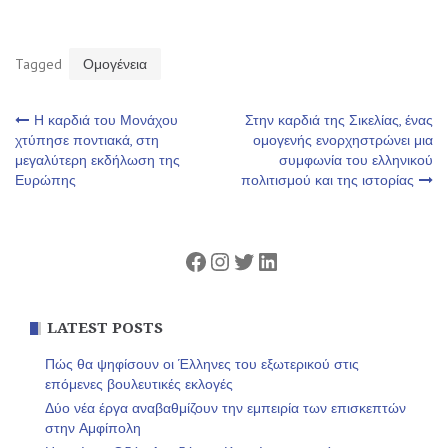
Tagged
Ομογένεια
Πλοήγηση
Η καρδιά του Μονάχου
Στην καρδιά της Σικελίας, ένας
χτύπησε ποντιακά, στη
ομογενής ενορχηστρώνει μια
μεγαλύτερη εκδήλωση της
συμφωνία του ελληνικού
άρθρων
Ευρώπης
πολιτισμού και της ιστορίας
Facebook
Instagram
Twitter
Linkedin
LATEST POSTS
Πώς θα ψηφίσουν οι Έλληνες του εξωτερικού στις
επόμενες βουλευτικές εκλογές
Δύο νέα έργα αναβαθμίζουν την εμπειρία των επισκεπτών
στην Αμφίπολη