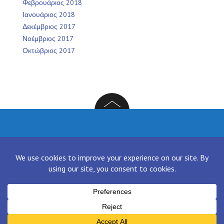
Φεβρουάριος 2018
Ιανουάριος 2018
Δεκέμβριος 2017
Νοέμβριος 2017
Οκτώβριος 2017
Facebook
Twitter
Instagram
LinkedIn
[contact-form-7 id="136" title="Contact form 1"]
Proudly powered by WordPress
|
Theme:
NewsAnchor
by aThemes.