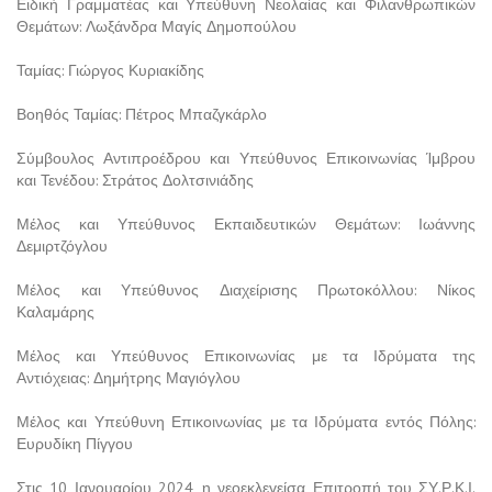
Ειδική Γραμματέας και Υπεύθυνη Νεολαίας και Φιλανθρωπικών
Θεμάτων: Λωξάνδρα Μαγίς Δημοπούλου
Ταμίας: Γιώργος Κυριακίδης
Βοηθός Ταμίας: Πέτρος Μπαζγκάρλο
Σύμβουλος Αντιπροέδρου και Υπεύθυνος Επικοινωνίας Ίμβρου
και Τενέδου: Στράτος Δολτσινιάδης
Μέλος και Υπεύθυνος Εκπαιδευτικών Θεμάτων: Ιωάννης
Δεμιρτζόγλου
Μέλος και Υπεύθυνος Διαχείρισης Πρωτοκόλλου: Νίκος
Καλαμάρης
Μέλος και Υπεύθυνος Επικοινωνίας με τα Ιδρύματα της
Αντιόχειας: Δημήτρης Μαγιόγλου
Μέλος και Υπεύθυνη Επικοινωνίας με τα Ιδρύματα εντός Πόλης:
Ευρυδίκη Πίγγου
Στις 10 Ιανουαρίου 2024, η νεοεκλεγείσα Επιτροπή του ΣΥ.Ρ.Κ.Ι.