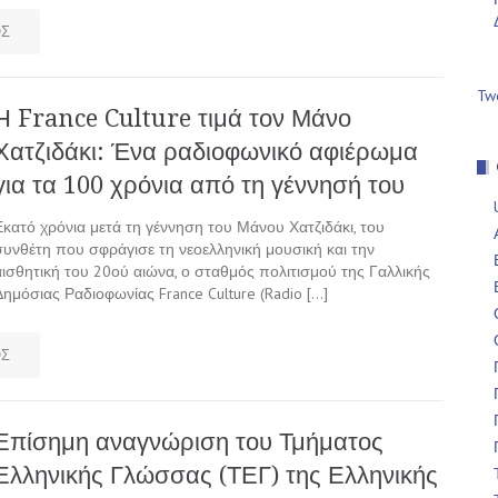
ΟΣ
Tw
Η France Culture τιμά τον Μάνο
Χατζιδάκι: Ένα ραδιοφωνικό αφιέρωμα
για τα 100 χρόνια από τη γέννησή του
Εκατό χρόνια μετά τη γέννηση του Μάνου Χατζιδάκι, του
συνθέτη που σφράγισε τη νεοελληνική μουσική και την
αισθητική του 20ού αιώνα, ο σταθμός πολιτισμού της Γαλλικής
Δημόσιας Ραδιοφωνίας France Culture (Radio […]
ΟΣ
Επίσημη αναγνώριση του Τμήματος
Ελληνικής Γλώσσας (ΤΕΓ) της Ελληνικής