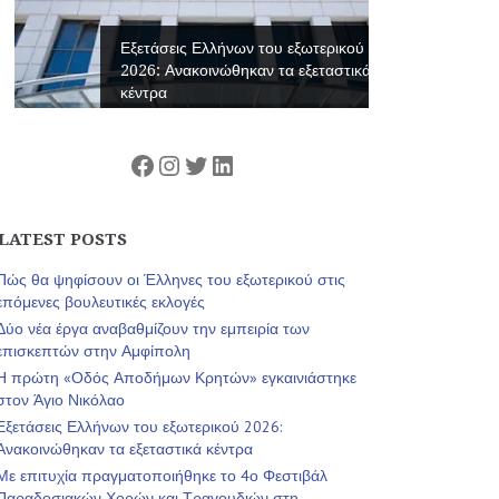
Εξετάσεις Ελλήνων του εξωτερικού
2026: Ανακοινώθηκαν τα εξεταστικά
κέντρα
Facebook
Instagram
Twitter
Linkedin
LATEST POSTS
Πώς θα ψηφίσουν οι Έλληνες του εξωτερικού στις
επόμενες βουλευτικές εκλογές
Δύο νέα έργα αναβαθμίζουν την εμπειρία των
επισκεπτών στην Αμφίπολη
Η πρώτη «Οδός Αποδήμων Κρητών» εγκαινιάστηκε
στον Άγιο Νικόλαο
Εξετάσεις Ελλήνων του εξωτερικού 2026:
Ανακοινώθηκαν τα εξεταστικά κέντρα
Με επιτυχία πραγματοποιήθηκε το 4ο Φεστιβάλ
Παραδοσιακών Χορών και Τραγουδιών στη