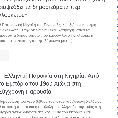
διαψεύδει τα δημοσιεύματα περί
«λουκέτου»
Η Πατριαρχική Μεγάλη του Γένους Σχολή εξέδωσε επίσημη
ανακοίνωση με την οποία διαψεύδει κατηγορηματικά τα
πρόσφατα δημοσιεύματα που κάνουν λόγο για κλείσιμο ή
παύση της λειτουργίας της. Σύμφωνα με τη […]
ΟΣ
Η Ελληνική Παροικία στη Νιγηρία: Από
το Εμπόριο του 19ου Αιώνα στη
Σύγχρονη Παρουσία
Παρουσίαση του νέου βιβλίου του ιστορικού Αντώνη Χαλδαίου
Η ιστορική πορεία και η συμβολή της ελληνικής παροικίας στη
Νιγηρία αναδεικνύονται στο νέο βιβλίο του ιστορικού και
συγγραφέα Αντώνη Χαλδαίου, «Η ελληνική κοινότητα στη