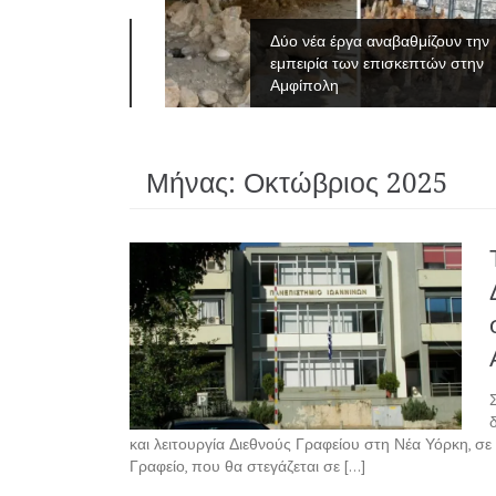
νες του
Δύο νέα έργα αναβαθμίζουν την
εμπειρία των επισκεπτών στην
Αμφίπολη
Μήνας:
Οκτώβριος 2025
και λειτουργία Διεθνούς Γραφείου στη Νέα Υόρκη, σ
Γραφείο, που θα στεγάζεται σε […]