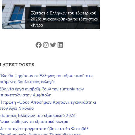
Εξετάσεις Ελλήνων του εξωτερικού
2026: Ανακοινώθηκαν τα εξεταστικά
κέντρα
Facebook
Instagram
Twitter
Linkedin
LATEST POSTS
Πώς θα ψηφίσουν οι Έλληνες του εξωτερικού στις
επόμενες βουλευτικές εκλογές
Δύο νέα έργα αναβαθμίζουν την εμπειρία των
επισκεπτών στην Αμφίπολη
Η πρώτη «Οδός Αποδήμων Κρητών» εγκαινιάστηκε
στον Άγιο Νικόλαο
Εξετάσεις Ελλήνων του εξωτερικού 2026:
Ανακοινώθηκαν τα εξεταστικά κέντρα
Με επιτυχία πραγματοποιήθηκε το 4ο Φεστιβάλ
Παραδοσιακών Χορών και Τραγουδιών στη