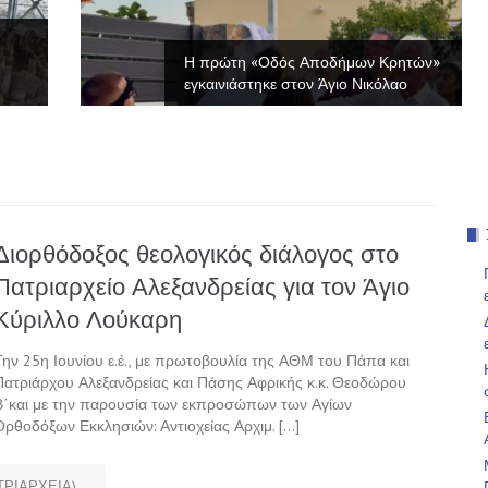
Η πρώτη «Οδός Αποδήμων Κρητών»
εγκαινιάστηκε στον Άγιο Νικόλαο
Διορθόδοξος θεολογικός διάλογος στο
Πατριαρχείο Αλεξανδρείας για τον Άγιο
Κύριλλο Λούκαρη
Την 25η Ιουνίου ε.έ., με πρωτοβουλία της ΑΘΜ του Πάπα και
Πατριάρχου Αλεξανδρείας και Πάσης Αφρικής κ.κ. Θεοδώρου
Β΄και με την παρουσία των εκπροσώπων των Αγίων
Ορθοδόξων Εκκλησιών: Αντιοχείας Αρχιμ. […]
ΤΡΙΑΡΧΕΙΑ)