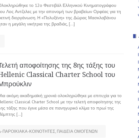
Ολοκληρώθηκε το 12ο Φεστιβάλ Ελληνικού Κινηματογράφου
του Λος Αντζελες με την απονομή των βραβείων Ορφέας για τη
φετινή διοργάνωση. Η «Πολυξένη» της Δώρας Μασκλαβάνου
ήταν η μεγάλη νικήτρια της βραδιάς, […]
Τελετή αποφοίτησης της 8ης τάξης του
Hellenic Classical Charter School του
Μπρούκλιν
Μια ακόμη ακαδημαϊκή χρονιά ολοκληρώθηκε με επιτυχία για το
Hellenic Classical Charter School με την τελετή αποφοίτησης της
8ης τάξης που έγινε μέσα σε πανηγυρικό κλίμα το πρωί της
Πέμπτης […]
-ΠΑΡΟΙΚΙΑΚΑ-ΚΟΙΝΟΤΗΤΕΣ
,
ΠΑΙΔΕΙΑ ΟΜΟΓΕΝΩΝ