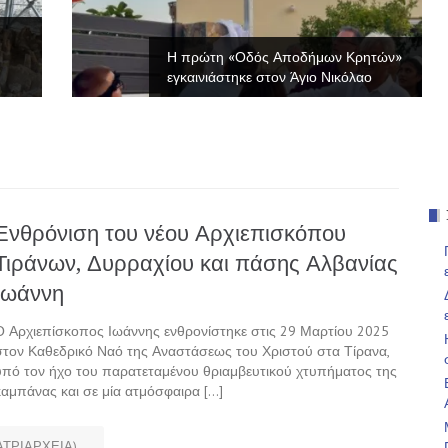
Η πρώτη «Οδός Αποδήμων Κρητών»
εγκαινιάστηκε στον Άγιο Νικόλαο
Ενθρόνιση του νέου Αρχιεπισκόπου
Τιράνων, Δυρραχίου και πάσης Αλβανίας
Ιωάννη
Ο Αρχιεπίσκοπος Ιωάννης ενθρονίστηκε στις 29 Μαρτίου 2025
στον Καθεδρικό Ναό της Αναστάσεως του Χριστού στα Τίρανα,
υπό τον ήχο του παρατεταμένου θριαμβευτικού χτυπήματος της
καμπάνας και σε μία ατμόσφαιρα […]
ΑΤΡΙΑΡΧΕΙΑ)