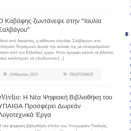
Ο Καβάφης ζωντάνεψε στην “Ιουλία
Σαλβάγου”
Μετά από δεκαετίες, η αίθουσα «Ιουλίας Σαλβάγου» στο
Ελληνικό Τετράγωνο, άνοιξε την αυλαία της με επαγγελματικό
θίασο από τον Ελλαδικό χώρο. Ήταν όμορφη εικόνα να βλέπεις
δέκα καλλιτέχνες να υποδύονται […]
24 Μαρτίου, 2025
ΠΟΛΙΤΙΣΜΟΣ
eVivlio: Η Νέα Ψηφιακή Βιβλιοθήκη του
ΥΠΑΙΘΑ Προσφέρει Δωρεάν
Λογοτεχνικά Έργα
Η νέα ψηφιακή βιβλιοθήκη eVivlio του Υπουργείου Παιδείας,