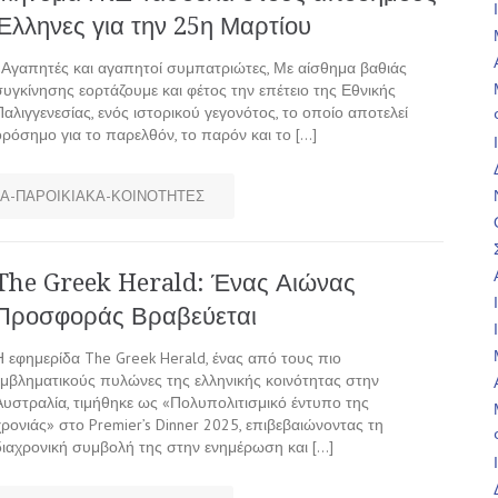
Έλληνες για την 25η Μαρτίου
«Αγαπητές και αγαπητοί συμπατριώτες, Με αίσθημα βαθιάς
συγκίνησης εορτάζουμε και φέτος την επέτειο της Εθνικής
Παλιγγενεσίας, ενός ιστορικού γεγονότος, το οποίο αποτελεί
ορόσημο για το παρελθόν, το παρόν και το […]
Α-ΠΑΡΟΙΚΙΑΚΑ-ΚΟΙΝΟΤΗΤΕΣ
The Greek Herald: Ένας Αιώνας
Προσφοράς Βραβεύεται
Η εφημερίδα The Greek Herald, ένας από τους πιο
εμβληματικούς πυλώνες της ελληνικής κοινότητας στην
Αυστραλία, τιμήθηκε ως «Πολυπολιτισμικό έντυπο της
χρονιάς» στο Premier’s Dinner 2025, επιβεβαιώνοντας τη
διαχρονική συμβολή της στην ενημέρωση και […]