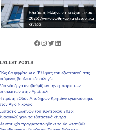
Εξετάσεις Ελλήνων του εξωτερικού
2026: Ανακοινώθηκαν τα εξεταστικά
κέντρα
Facebook
Instagram
Twitter
Linkedin
LATEST POSTS
Πώς θα ψηφίσουν οι Έλληνες του εξωτερικού στις
επόμενες βουλευτικές εκλογές
Δύο νέα έργα αναβαθμίζουν την εμπειρία των
επισκεπτών στην Αμφίπολη
Η πρώτη «Οδός Αποδήμων Κρητών» εγκαινιάστηκε
στον Άγιο Νικόλαο
Εξετάσεις Ελλήνων του εξωτερικού 2026:
Ανακοινώθηκαν τα εξεταστικά κέντρα
Με επιτυχία πραγματοποιήθηκε το 4ο Φεστιβάλ
Παραδοσιακών Χορών και Τραγουδιών στη