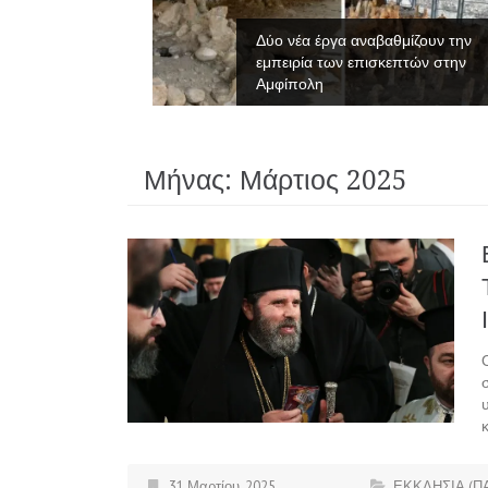
νες του
Δύο νέα έργα αναβαθμίζουν την
εμπειρία των επισκεπτών στην
Αμφίπολη
Μήνας:
Μάρτιος 2025
31 Μαρτίου, 2025
ΕΚΚΛΗΣΙΑ (Π