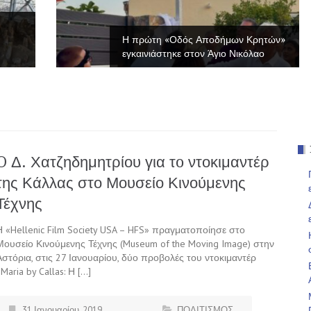
Η πρώτη «Οδός Αποδήμων Κρητών»
εγκαινιάστηκε στον Άγιο Νικόλαο
O Δ. Χατζηδημητρίου για τo ντοκιμαντέρ
της Κάλλας στο Μουσείο Κινούμενης
Τέχνης
Η «Hellenic Film Society USA – HFS» πραγματοποίησε στο
Μουσείο Κινούμενης Τέχνης (Museum of the Moving Image) στην
Αστόρια, στις 27 Ιανουαρίου, δύο προβολές του ντοκιμαντέρ
Maria by Callas: Η […]
31 Ιανουαρίου, 2019
ΠΟΛΙΤΙΣΜΟΣ