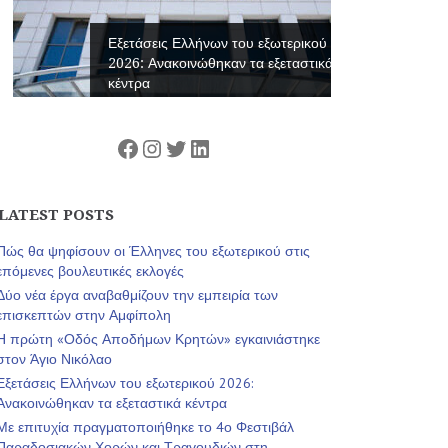
Εξετάσεις Ελλήνων του εξωτερικού
2026: Ανακοινώθηκαν τα εξεταστικά
κέντρα
Facebook
Instagram
Twitter
Linkedin
LATEST POSTS
Πώς θα ψηφίσουν οι Έλληνες του εξωτερικού στις
επόμενες βουλευτικές εκλογές
Δύο νέα έργα αναβαθμίζουν την εμπειρία των
επισκεπτών στην Αμφίπολη
Η πρώτη «Οδός Αποδήμων Κρητών» εγκαινιάστηκε
στον Άγιο Νικόλαο
Εξετάσεις Ελλήνων του εξωτερικού 2026:
Ανακοινώθηκαν τα εξεταστικά κέντρα
Με επιτυχία πραγματοποιήθηκε το 4ο Φεστιβάλ
Παραδοσιακών Χορών και Τραγουδιών στη