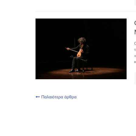
Πλοήγηση
Παλαιότερα άρθρα
άρθρων