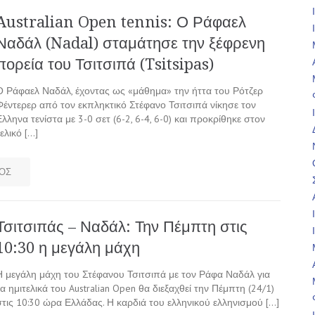
Australian Open tennis: Ο Ράφαελ
Ναδάλ (Nadal) σταμάτησε την ξέφρενη
πορεία του Τσιτσιπά (Tsitsipas)
Ο Ράφαελ Ναδάλ, έχοντας ως «μάθημα» την ήττα του Ρότζερ
Φέντερερ από τον εκπληκτικό Στέφανο Τσιτσιπά νίκησε τον
Ελληνα τενίστα με 3-0 σετ (6-2, 6-4, 6-0) και προκρίθηκε στον
ελικό […]
ΟΣ
Τσιτσιπάς – Ναδάλ: Την Πέμπτη στις
10:30 η μεγάλη μάχη
Η μεγάλη μάχη του Στέφανου Τσιτσιπά με τον Ράφα Ναδάλ για
τα ημιτελικά του Australian Open θα διεξαχθεί την Πέμπτη (24/1)
στις 10:30 ώρα Ελλάδας. Η καρδιά του ελληνικού ελληνισμού […]