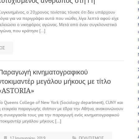
ευτυχισμένος άνθρωπος στη Γη
Συγκινημένος, ο 20χρονος τενίστας τόνισε ότι δεν υπάρχουν
λόγια για να περιγράψει αυτά που νιώθει, λίγα λεπτά αφού είχε
τελειώσει ο νικηφόρος αγώνας. Μετά από έναν συγκλονιστικό
αγώνα, που κράτησε […]
ΟΣ
Παραγωγή κινηματογραφικού
ντοκιμαντέρ μεγάλου μήκους με τίτλο
«ASTORIA»
Το Queens College of New York (Sociology department), CUNY και
η εταιρεία παραγωγής dotmov με έδρα την Αθήνα, ανακοινώνουν
τη συνεργασία τους για την παραγωγή ενός κινηματογραφικού
ντοκιμαντέρ μεγάλου μήκους […]
17 Ιανουαρίου, 2019
ΠΟΛΙΤΙΣΜΟΣ