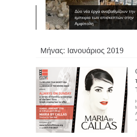
νες του
Δύο νέα έργα αναβαθμίζουν την
εμπειρία των επισκεπτών στην
Αμφίπολη
Μήνας:
Ιανουάριος 2019
«