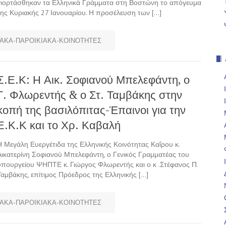
γιορτάσθηκαν τα Ελληνικά Γράμματα στη Βοστώνη το απόγευμα
της Κυριακής 27 Ιανουαρίου. Η προσέλευση των […]
ΑΚΑ-ΠΑΡΟΙΚΙΑΚΑ-ΚΟΙΝΟΤΗΤΕΣ
Σ.Ε.Κ: Η Αικ. Σοφιανού Μπελεφάντη, ο
Γ. Φλωρεντής & ο Στ. Ταμβάκης στην
κοπή της βασιλόπιτας-Έπαινοι για την
Ε.Κ.Κ και το Χρ. Καβαλή
Η Μεγάλη Ευεργέτιδα της Ελληνικής Κοινότητας Καΐρου κ.
Αικατερίνη Σοφιανού Μπελεφάντη, ο Γενικός Γραμματέας του
υπουργείου ΨΗΠΤΕ κ. Γιώργος Φλωρεντής και ο κ .Στέφανος Π.
Ταμβάκης, επίτιμος Πρόεδρος της Ελληνικής […]
ΑΚΑ-ΠΑΡΟΙΚΙΑΚΑ-ΚΟΙΝΟΤΗΤΕΣ