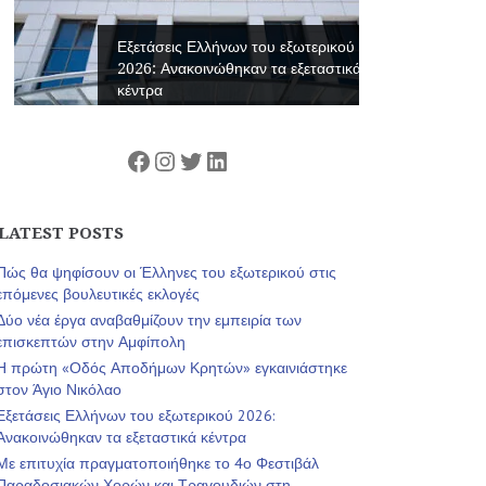
Εξετάσεις Ελλήνων του εξωτερικού
2026: Ανακοινώθηκαν τα εξεταστικά
κέντρα
Facebook
Instagram
Twitter
Linkedin
LATEST POSTS
Πώς θα ψηφίσουν οι Έλληνες του εξωτερικού στις
επόμενες βουλευτικές εκλογές
Δύο νέα έργα αναβαθμίζουν την εμπειρία των
επισκεπτών στην Αμφίπολη
Η πρώτη «Οδός Αποδήμων Κρητών» εγκαινιάστηκε
στον Άγιο Νικόλαο
Εξετάσεις Ελλήνων του εξωτερικού 2026:
Ανακοινώθηκαν τα εξεταστικά κέντρα
Με επιτυχία πραγματοποιήθηκε το 4ο Φεστιβάλ
Παραδοσιακών Χορών και Τραγουδιών στη