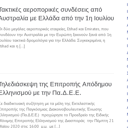
Τακτικές αεροπορικές συνδέσεις από
Αυστραλία με Ελλάδα από την 1η Ιουλίου
Οι δύο μεγάλες αεροπορικές εταιρείες, Etihad και Emirates, που
συνδέουν την Αυστραλία με την Ευρώπη ξεκινούν ξανά από 1η
Ιουλίου τακτικά δρομολόγια για την Ελλάδα. Συγκεκριμένα, η
tihad και η […]
Τηλεδιάσκεψη της Επιτροπής Απόδημου
Ελληνισμού με την Πα.Δ.Ε.Ε.
Σε διαδικτυακή συζήτηση με τα μέλη της Εκτελεστικής
Επιτροπής της Παγκόσμιας Διακοινοβουλευτικής Ένωσης
Ελληνισμού (Πα.Δ.Ε.Ε.) προχώρησε το Προεδρείο της Ειδικής
Μόνιμης Επιτροπής Ελληνισμού της Διασποράς την Πέμπτη 21
Μαϊου 2020 στις 16:00 μ.μ. με […]