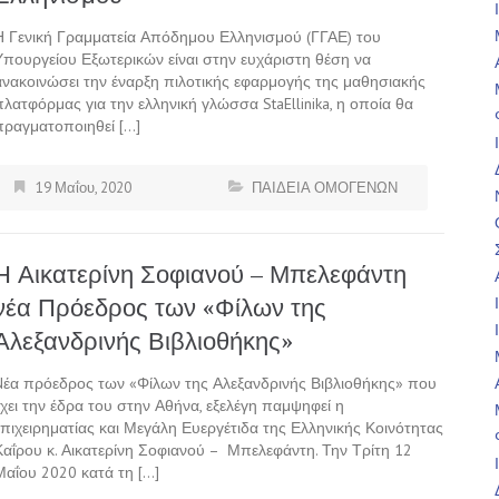
Η Γενική Γραμματεία Απόδημου Ελληνισμού (ΓΓΑΕ) του
Υπουργείου Εξωτερικών είναι στην ευχάριστη θέση να
ανακοινώσει την έναρξη πιλοτικής εφαρμογής της μαθησιακής
πλατφόρμας για την ελληνική γλώσσα StaEllinika, η οποία θα
πραγματοποιηθεί […]
19 Μαΐου, 2020
ΠΑΙΔΕΙΑ ΟΜΟΓΕΝΩΝ
Η Αικατερίνη Σοφιανού – Μπελεφάντη
νέα Πρόεδρος των «Φίλων της
Αλεξανδρινής Βιβλιοθήκης»
Nέα πρόεδρος των «Φίλων της Αλεξανδρινής Βιβλιοθήκης» που
έχει την έδρα του στην Αθήνα, εξελέγη παμψηφεί η
επιχειρηματίας και Μεγάλη Ευεργέτιδα της Ελληνικής Κοινότητας
Καΐρου κ. Αικατερίνη Σοφιανού – Μπελεφάντη. Την Τρίτη 12
Μαΐου 2020 κατά τη […]