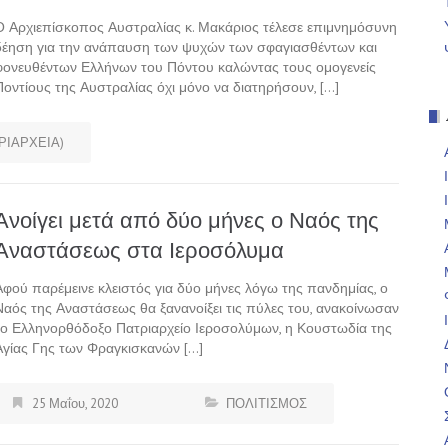
Ο Αρχιεπίσκοπος Αυστραλίας κ. Μακάριος τέλεσε επιμνημόσυνη
δέηση για την ανάπαυση των ψυχών των σφαγιασθέντων και
φονευθέντων Ελλήνων του Πόντου καλώντας τους ομογενείς
Ποντίους της Αυστραλίας όχι μόνο να διατηρήσουν, […]
ΡΙΑΡΧΕΙΑ)
Ανοίγει μετά από δύο μήνες ο Ναός της
Αναστάσεως στα Ιεροσόλυμα
Αφού παρέμεινε κλειστός για δύο μήνες λόγω της πανδημίας, ο
Ναός της Αναστάσεως θα ξανανοίξει τις πύλες του, ανακοίνωσαν
το Ελληνορθόδοξο Πατριαρχείο Ιεροσολύμων, η Κουστωδία της
Αγίας Γης των Φραγκισκανών […]
25 Μαΐου, 2020
ΠΟΛΙΤΙΣΜΟΣ