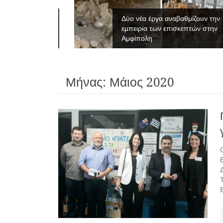
νες του
Δύο νέα έργα αναβαθμίζουν την
εμπειρία των επισκεπτών στην
Αμφίπολη
Μήνας:
Μάιος 2020