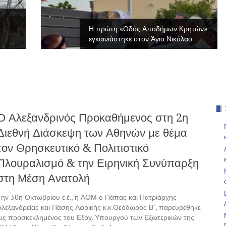
Η πρώτη «Οδός Αποδήμων Κρητών»
εγκαινιάστηκε στον Άγιο Νικόλαο
Ο Αλεξανδρινός Προκαθήμενος στη 2η
Διεθνή Διάσκεψη των Αθηνών με θέμα
τον Θρησκευτικό & Πολιτιστικό
Πλουραλισμό & την Ειρηνική Συνύπαρξη
στη Μέση Ανατολή
Την 30η Οκτωβρίου ε.έ., η ΑΘΜ ο Πάπας και Πατριάρχης
Αλεξανδρείας και Πάσης Αφρικής κ.κ.Θεόδωρος Β΄, παρευρέθηκε
ως προσκεκλημένος του Εξοχ. Υπουργού των Εξωτερικών της