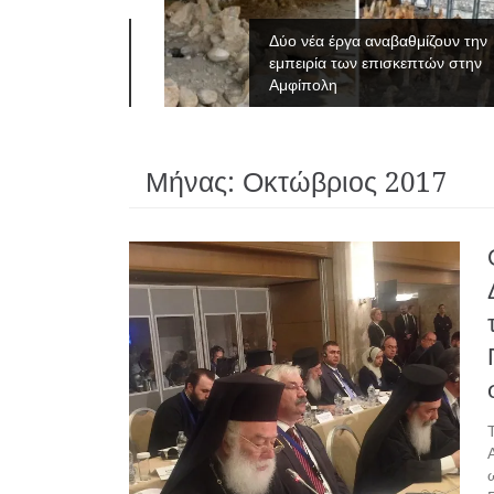
νες του
Δύο νέα έργα αναβαθμίζουν την
εμπειρία των επισκεπτών στην
Αμφίπολη
Μήνας:
Οκτώβριος 2017