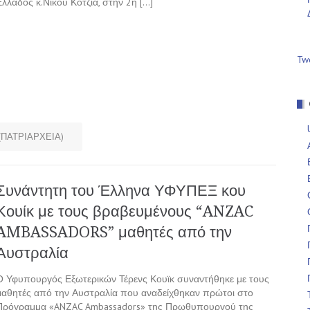
Ελλάδος κ.Νίκου Κοτζιά, στην 2η […]
Tw
(ΠΑΤΡΙΑΡΧΕΙΑ)
Συνάντητη του Έλληνα ΥΦΥΠΕΞ κου
Κουίκ με τους βραβευμένους “ANZAC
AMBASSADORS” μαθητές από την
Αυστραλία
Ο Υφυπουργός Εξωτερικών Τέρενς Κουϊκ συναντήθηκε με τους
μαθητές από την Αυστραλία που αναδείχθηκαν πρώτοι στο
Πρόγραμμα «ANZAC Ambassadors» της Πρωθυπουργού της