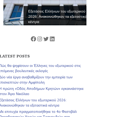
Εξετάσεις Ελλήνων του εξωτερικού
2026: Ανακοινώθηκαν τα εξεταστικά
κέντρα
Facebook
Instagram
Twitter
Linkedin
LATEST POSTS
Πώς θα ψηφίσουν οι Έλληνες του εξωτερικού στις
επόμενες βουλευτικές εκλογές
Δύο νέα έργα αναβαθμίζουν την εμπειρία των
επισκεπτών στην Αμφίπολη
Η πρώτη «Οδός Αποδήμων Κρητών» εγκαινιάστηκε
στον Άγιο Νικόλαο
Εξετάσεις Ελλήνων του εξωτερικού 2026:
Ανακοινώθηκαν τα εξεταστικά κέντρα
Με επιτυχία πραγματοποιήθηκε το 4ο Φεστιβάλ
Παραδοσιακών Χορών και Τραγουδιών στη