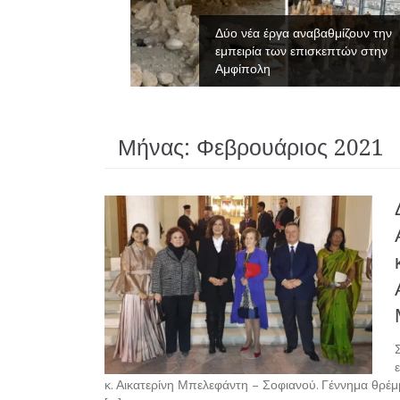
νες του
Δύο νέα έργα αναβαθμίζουν την
εμπειρία των επισκεπτών στην
Αμφίπολη
Μήνας:
Φεβρουάριος 2021
κ. Αικατερίνη Μπελεφάντη – Σοφιανού. Γέννημα θρέμμ