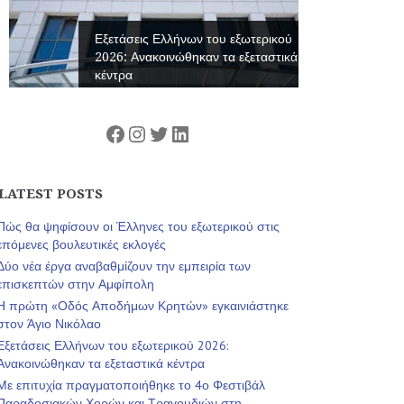
Εξετάσεις Ελλήνων του εξωτερικού
2026: Ανακοινώθηκαν τα εξεταστικά
κέντρα
Facebook
Instagram
Twitter
Linkedin
LATEST POSTS
Πώς θα ψηφίσουν οι Έλληνες του εξωτερικού στις
επόμενες βουλευτικές εκλογές
Δύο νέα έργα αναβαθμίζουν την εμπειρία των
επισκεπτών στην Αμφίπολη
Η πρώτη «Οδός Αποδήμων Κρητών» εγκαινιάστηκε
στον Άγιο Νικόλαο
Εξετάσεις Ελλήνων του εξωτερικού 2026:
Ανακοινώθηκαν τα εξεταστικά κέντρα
Με επιτυχία πραγματοποιήθηκε το 4ο Φεστιβάλ
Παραδοσιακών Χορών και Τραγουδιών στη