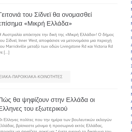
Γειτονιά του Σίδνεϊ θα ονομασθεί
επίσημα «Μικρή Ελλάδα»
Η Αυστραλία απέκτησε την δική της «Μικρή Ελλάδα»! Ο δήμος
του Σίδνεϊ, Inner West, αποφάσισε να μετονομάσει μια περιοχή
του Marrickville μεταξύ των οδών Livingstone Rd και Victoria Rd
σε […]
ΙΑΚΑ-ΠΑΡΟΙΚΙΑΚΑ-ΚΟΙΝΟΤΗΤΕΣ
Πώς θα ψηφίζουν στην Ελλάδα οι
Ελληνες του εξωτερικού
Οι Ελληνες πολίτες που την ημέρα των βουλευτικών εκλογών
Ελλάδας, βρίσκεστε μόνιμα ή προσωρινά εκτός Ελλάδας,
μπορείτε να ψηφίζετε, αρκεί να: * έχετε ενεργό το δικαίωμα του