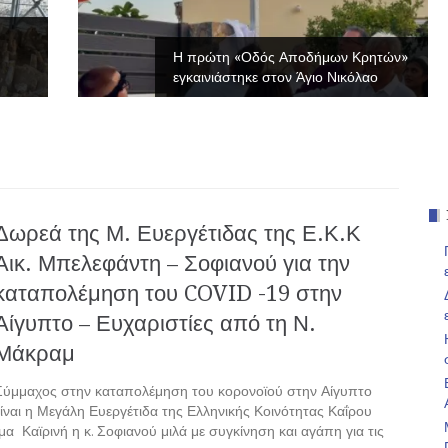
Η πρώτη «Οδός Αποδήμων Κρητών»
εγκαινιάστηκε στον Άγιο Νικόλαο
Δωρεά της Μ. Ευεργέτιδας της Ε.Κ.Κ
Αικ. Μπελεφάντη – Σοφιανού για την
καταπολέμηση του COVID -19 στην
Αίγυπτο – Ευχαριστίες από τη Ν.
Μάκραμ
Σύμμαχος στην καταπολέμηση του κορονοϊού στην Αίγυπτο
είναι η Μεγάλη Ευεργέτιδα της Ελληνικής Κοινότητας Καΐρου
α Καϊρινή η κ. Σοφιανού μιλά με συγκίνηση και αγάπη για τις