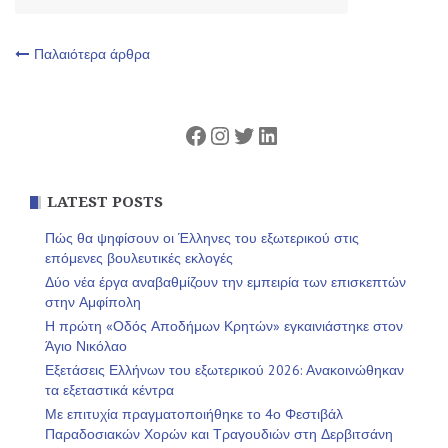
Πλοήγηση
Παλαιότερα άρθρα
άρθρων
Facebook
Instagram
Twitter
Linkedin
LATEST POSTS
Πώς θα ψηφίσουν οι Έλληνες του εξωτερικού στις
επόμενες βουλευτικές εκλογές
Δύο νέα έργα αναβαθμίζουν την εμπειρία των επισκεπτών
στην Αμφίπολη
Η πρώτη «Οδός Αποδήμων Κρητών» εγκαινιάστηκε στον
Άγιο Νικόλαο
Εξετάσεις Ελλήνων του εξωτερικού 2026: Ανακοινώθηκαν
τα εξεταστικά κέντρα
Με επιτυχία πραγματοποιήθηκε το 4ο Φεστιβάλ
Παραδοσιακών Χορών και Τραγουδιών στη Δερβιτσάνη