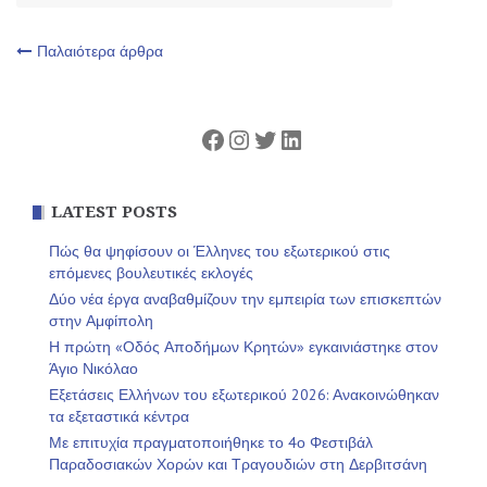
Πλοήγηση
Παλαιότερα άρθρα
άρθρων
Facebook
Instagram
Twitter
Linkedin
LATEST POSTS
Πώς θα ψηφίσουν οι Έλληνες του εξωτερικού στις
επόμενες βουλευτικές εκλογές
Δύο νέα έργα αναβαθμίζουν την εμπειρία των επισκεπτών
στην Αμφίπολη
Η πρώτη «Οδός Αποδήμων Κρητών» εγκαινιάστηκε στον
Άγιο Νικόλαο
Εξετάσεις Ελλήνων του εξωτερικού 2026: Ανακοινώθηκαν
τα εξεταστικά κέντρα
Με επιτυχία πραγματοποιήθηκε το 4ο Φεστιβάλ
Παραδοσιακών Χορών και Τραγουδιών στη Δερβιτσάνη