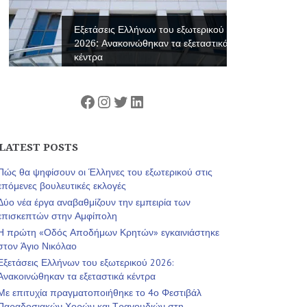
Εξετάσεις Ελλήνων του εξωτερικού
2026: Ανακοινώθηκαν τα εξεταστικά
κέντρα
Facebook
Instagram
Twitter
Linkedin
LATEST POSTS
Πώς θα ψηφίσουν οι Έλληνες του εξωτερικού στις
επόμενες βουλευτικές εκλογές
Δύο νέα έργα αναβαθμίζουν την εμπειρία των
επισκεπτών στην Αμφίπολη
Η πρώτη «Οδός Αποδήμων Κρητών» εγκαινιάστηκε
στον Άγιο Νικόλαο
Εξετάσεις Ελλήνων του εξωτερικού 2026:
Ανακοινώθηκαν τα εξεταστικά κέντρα
Με επιτυχία πραγματοποιήθηκε το 4ο Φεστιβάλ
Παραδοσιακών Χορών και Τραγουδιών στη