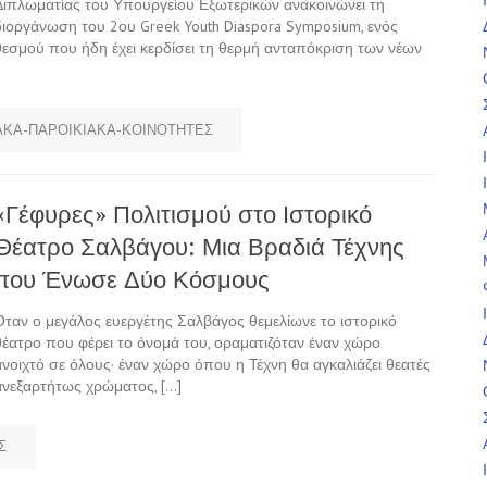
Διπλωματίας του Υπουργείου Εξωτερικών ανακοινώνει τη
διοργάνωση του 2ου Greek Youth Diaspora Symposium, ενός
θεσμού που ήδη έχει κερδίσει τη θερμή ανταπόκριση των νέων
ΚΑ-ΠΑΡΟΙΚΙΑΚΑ-ΚΟΙΝΟΤΗΤΕΣ
«Γέφυρες» Πολιτισμού στο Ιστορικό
Θέατρο Σαλβάγου: Μια Βραδιά Τέχνης
που Ένωσε Δύο Κόσμους
Όταν ο μεγάλος ευεργέτης Σαλβάγος θεμελίωνε το ιστορικό
θέατρο που φέρει το όνομά του, οραματιζόταν έναν χώρο
ανοιχτό σε όλους· έναν χώρο όπου η Τέχνη θα αγκαλιάζει θεατές
ανεξαρτήτως χρώματος, […]
Σ