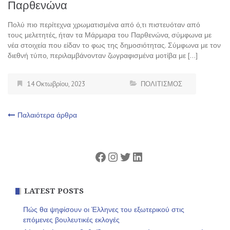
Παρθενώνα
Πολύ πιο περίτεχνα χρωματισμένα από ό,τι πιστευόταν από
τους μελετητές, ήταν τα Μάρμαρα του Παρθενώνα, σύμφωνα με
νέα στοιχεία που είδαν το φως της δημοσιότητας. Σύμφωνα με τον
διεθνή τύπο, περιλαμβάνονταν ζωγραφισμένα μοτίβα με […]
14 Οκτωβρίου, 2023
ΠΟΛΙΤΙΣΜΟΣ
Πλοήγηση
Παλαιότερα άρθρα
άρθρων
Facebook
Instagram
Twitter
Linkedin
LATEST POSTS
Πώς θα ψηφίσουν οι Έλληνες του εξωτερικού στις
επόμενες βουλευτικές εκλογές