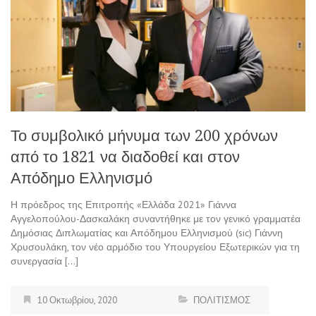
Το συμβολικό μήνυμα των 200 χρόνων
από το 1821 να διαδοθεί και στον
Απόδημο Ελληνισμό
Η πρόεδρος της Επιτροπής «Ελλάδα 2021» Γιάννα
Αγγελοπούλου-Δασκαλάκη συναντήθηκε με τον γενικό γραμματέα
Δημόσιας Διπλωματίας και Απόδημου Ελληνισμού (sic) Γιάννη
Χρυσουλάκη, τον νέο αρμόδιο του Υπουργείου Εξωτερικών για τη
συνεργασία […]
10 Οκτωβρίου, 2020
ΠΟΛΙΤΙΣΜΟΣ