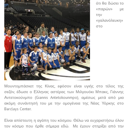
ότι θα δώσει το
«παρών» με
την
«γαλανόλευκη»
στο
Μουντομπάσκετ της Κίνας, εφόσον είναι υγιής στο τέλος της
σεζόν, έδωσε ο Ελληνας αστέρας των Μιλγουόκι Μπακς, Γιάννης
Αντετοκούνμπο (Giannis Antetokounmpo), αμέσως μετά από μια
ακόμη συνάντησή του με την ομογένεια της Νέας Υόρκης στο
Barclays Center.
Είναι απίστευτη η αγάπη του κόσμου. Θέλω να ευχαριστήσω όλον
τον κόσμο που ήρθε σήμερα εδώ. Με έχουν στηρίξει από την