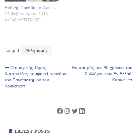
Διεθνής Πρέσβης ο Giannis
23 Φεβρουαρίου, 2018
σε "ΑΘΛΗΤΙΣΜΟΣ"
Tagged
Αθλητισμός
Πλοήγηση
Ο ομογενής Τόμας
Εορτασμός των 90 χρόνων του
Κατσουλέας παμψηφεί πρόεδρος
Συλλόγου των Εν Ελλάδι
του Πανεπιστημίου του
Κασίων
άρθρων
Κονέκτικατ
Facebook
Instagram
Twitter
Linkedin
LATEST POSTS