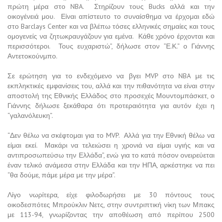
πρώτη μέρα στο NBA. Στηρίζουν τους Bucks αλλά και την
οικογένειά μου. Είναι απίστευτο το συναίσθημα να έρχομαι εδώ
στο Barclays Center και να βλέπω τόσες ελληνικές σημαίες και τους
ομογενείς να ζητωκραυγάζουν για εμένα. Κάθε χρόνο έρχονται και
περισσότεροι. Τους ευχαριστώ”, δήλωσε στον “Ε.Κ.” ο Γιάννης
Αντετοκούνμπο.
Σε ερώτηση για το ενδεχόμενο να βγει MVP στο NBA με τις
εκπληκτικές εμφανίσεις του, αλλά και την πιθανότητα να είναι στην
αποστολή της Εθνικής Ελλάδος στο προσεχές Μουντομπάσκετ, ο
Γιάννης δήλωσε ξεκάθαρα ότι προτεραιότητα για αυτόν έχει η
“γαλανόλευκη”.
“Δεν θέλω να σκέφτομαι για το MVP. Αλλά για την Εθνική θέλω να
είμαι εκεί. Μακάρι να τελειώσει η χρονιά να είμαι υγιής και να
αντιπροσωπεύσω την Ελλάδα”, ενώ για το κατά πόσον ονειρεύεται
έναν τελικό ανάμεσα στην Ελλάδα και την ΗΠΑ, αρκέστηκε να πει
“θα δούμε, πάμε μέρα με την μέρα”.
Λίγο νωρίτερα, είχε φιλοδωρήσει με 30 πόντους τους
οικοδεσπότες Μπρούκλιν Νετς, στην συντριπτική νίκη των Μπακς
με 113-94, γνωρίζοντας την αποθέωση από περίπου 2500