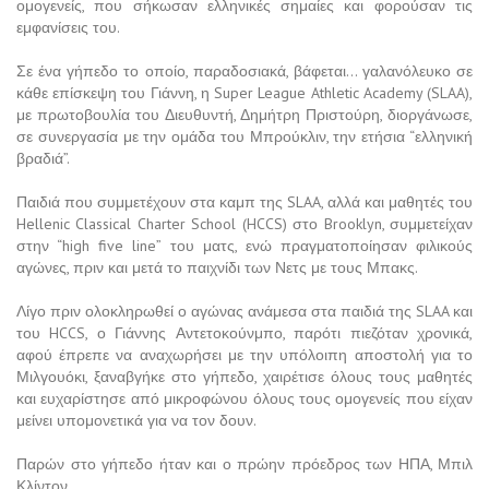
ομογενείς, που σήκωσαν ελληνικές σημαίες και φορούσαν τις
εμφανίσεις του.
Σε ένα γήπεδο το οποίο, παραδοσιακά, βάφεται… γαλανόλευκο σε
κάθε επίσκεψη του Γιάννη, η Super League Athletic Academy (SLAA),
με πρωτοβουλία του Διευθυντή, Δημήτρη Πριστούρη, διοργάνωσε,
σε συνεργασία με την ομάδα του Μπρούκλιν, την ετήσια “ελληνική
βραδιά”.
Παιδιά που συμμετέχουν στα καμπ της SLAA, αλλά και μαθητές του
Hellenic Classical Charter School (HCCS) στο Brooklyn, συμμετείχαν
στην “high five line” του ματς, ενώ πραγματοποίησαν φιλικούς
αγώνες, πριν και μετά το παιχνίδι των Νετς με τους Μπακς.
Λίγο πριν ολοκληρωθεί ο αγώνας ανάμεσα στα παιδιά της SLAA και
του HCCS, ο Γιάννης Αντετοκούνμπο, παρότι πιεζόταν χρονικά,
αφού έπρεπε να αναχωρήσει με την υπόλοιπη αποστολή για το
Μιλγουόκι, ξαναβγήκε στο γήπεδο, χαιρέτισε όλους τους μαθητές
και ευχαρίστησε από μικροφώνου όλους τους ομογενείς που είχαν
μείνει υπομονετικά για να τον δουν.
Παρών στο γήπεδο ήταν και ο πρώην πρόεδρος των ΗΠΑ, Μπιλ
Κλίντον.