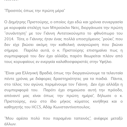
“Προσιτός όπως την πρώτη μέρα”
Ο Δημήτρης Πριστούρης, ο οποίος έχει εδώ και χρόνια συνεργασία
με κορυφαία στελέχη των Μπρούκλιν Νετς, διοργάνωσε την πρώτη
“συνάντηση” με τον Γιάννη Αντετοκούνμπο το φθινόπωρο του
2014. Τότε, ο Γιάννης ήταν ένας πολλά υποσχόμενος “ρούκι”, που
δεν είχε βιώσει ακόμη την καθολική αναγνώριση που βιώνει
σήμερα. Παρόλα αυτά, ο κ. Πριστούρης επισημαίνει πως η
συμπεριφορά του δεν έχει αλλάξει, παρότι θεωρείται πλέον από
τους κορυφαίους εν ενεργεία καλαθοσφαιριστές στην Υφήλιο.
“Είναι μια Ελληνική Βραδιά, όπως την διοργανώνουμε τα τελευταία
πέντε χρόνια, με διάφορες δραστηριότητες για τα παιδιά. Πάντα,
στο τέλος του αγώνα, περιμένουμε τον Γιάννη. Δεν έχει αλλάξει η
συμπεριφορά του. Παρότι έχει σημειώσει αυτή την πρόοδο,
απέναντί μας είναι όπως την πρώτη ημέρα”, δήλωσε ο κ.
Πριστούρης, ενώ στο ίδιο μήκος κύματος κινήθηκε και ο
καθηγητής του HCCS, Αδάμ Κωνσταντίνοπουλος.
“Μου αρέσει πολύ που παραμένει ταπεινός”, ανέφερε μεταξύ
άλλων.