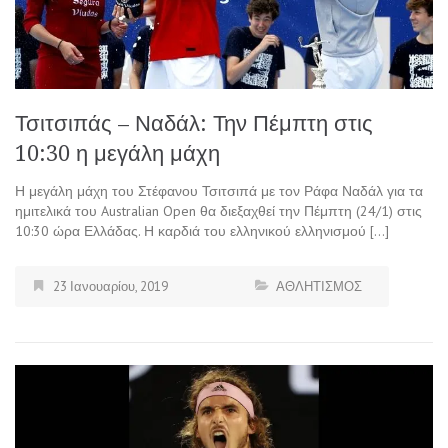
Τσιτσιπάς – Ναδάλ: Την Πέμπτη στις
10:30 η μεγάλη μάχη
Η μεγάλη μάχη του Στέφανου Τσιτσιπά με τον Ράφα Ναδάλ για τα
ημιτελικά του Australian Open θα διεξαχθεί την Πέμπτη (24/1) στις
10:30 ώρα Ελλάδας. Η καρδιά του ελληνικού ελληνισμού […]
23 Ιανουαρίου, 2019
ΑΘΛΗΤΙΣΜΟΣ