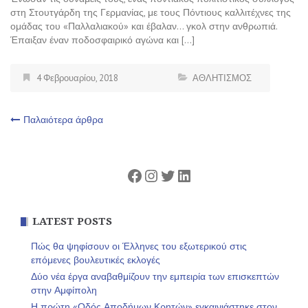
στη Στουτγάρδη της Γερμανίας, με τους Πόντιους καλλιτέχνες της
ομάδας του «Παλλαλιακού» και έβαλαν… γκολ στην ανθρωπιά.
Έπαιξαν έναν ποδοσφαιρικό αγώνα και […]
4 Φεβρουαρίου, 2018
ΑΘΛΗΤΙΣΜΟΣ
Πλοήγηση
Παλαιότερα άρθρα
άρθρων
Facebook
Instagram
Twitter
Linkedin
LATEST POSTS
Πώς θα ψηφίσουν οι Έλληνες του εξωτερικού στις
επόμενες βουλευτικές εκλογές
Δύο νέα έργα αναβαθμίζουν την εμπειρία των επισκεπτών
στην Αμφίπολη
Η πρώτη «Οδός Αποδήμων Κρητών» εγκαινιάστηκε στον