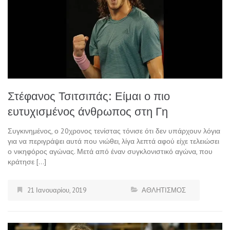
Στέφανος Τσιτσιπάς: Είμαι ο πιο
ευτυχισμένος άνθρωπος στη Γη
Συγκινημένος, ο 20χρονος τενίστας τόνισε ότι δεν υπάρχουν λόγια
για να περιγράψει αυτά που νιώθει, λίγα λεπτά αφού είχε τελειώσει
ο νικηφόρος αγώνας. Μετά από έναν συγκλονιστικό αγώνα, που
κράτησε […]
21 Ιανουαρίου, 2019
ΑΘΛΗΤΙΣΜΟΣ