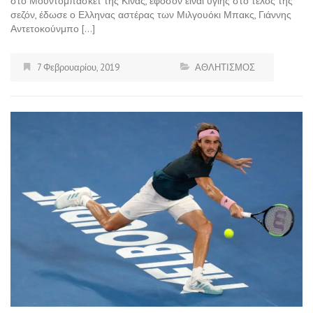
στο Μουντομπάσκετ της Κίνας, εφόσον είναι υγιής στο τέλος της
σεζόν, έδωσε ο Ελληνας αστέρας των Μιλγουόκι Μπακς, Γιάννης
Αντετοκούνμπο […]
7 Φεβρουαρίου, 2019
ΑΘΛΗΤΙΣΜΟΣ