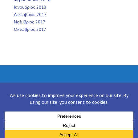
Ιανουάριος 2018
Δεκέμβριος 2017
Νοέμβριος 2017
Οκτώβριος 2017
Facebook
Twitter
Instagram
LinkedIn
[contact-form-7 id="136" title="Contact form 1"]
Proudly powered by WordPress
|
Theme:
NewsAnchor
by aThemes.