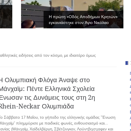
Η πρώτη «Οδός Αποδήμων Κρητών»
εγκαινιάστηκε στον Άγιο Νικόλαο
θλητικές ειδήσεις από τον κόσμο, με ιδιαιτέρο όμως
Η Ολυμπιακή Φλόγα Άναψε στο
Μάνχαϊμ: Πέντε Ελληνικά Σχολεία
Ένωσαν τις Δυνάμεις τους στη 2η
Rhein-Neckar Ολυμπιάδα
Το Σάββατο 17 Μαΐου, το γήπεδο της ελληνικής ομάδας “Ένωση
Μάνχαϊμ” πλημμύρισε με παιδικές φωνές, ενθουσιασμό και…
νίας (Μάνχαϊμ, Χαϊδελβέργη, Σβέτζινγκεν, Λούντβιχσχαφεν και