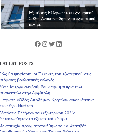
Εξετάσεις Ελλήνων του εξωτερικού
2026: Ανακοινώθηκαν τα εξεταστικά
κέντρα
Facebook
Instagram
Twitter
Linkedin
LATEST POSTS
Πώς θα ψηφίσουν οι Έλληνες του εξωτερικού στις
επόμενες βουλευτικές εκλογές
Δύο νέα έργα αναβαθμίζουν την εμπειρία των
επισκεπτών στην Αμφίπολη
Η πρώτη «Οδός Αποδήμων Κρητών» εγκαινιάστηκε
στον Άγιο Νικόλαο
Εξετάσεις Ελλήνων του εξωτερικού 2026:
Ανακοινώθηκαν τα εξεταστικά κέντρα
Με επιτυχία πραγματοποιήθηκε το 4ο Φεστιβάλ
Παραδοσιακών Χορών και Τραγουδιών στη