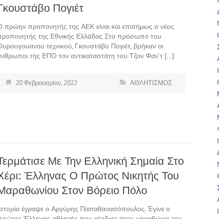
Γκουστάβο Πογιέτ
Ο πρώην προπονητής της ΑΕΚ είναι και επισήμως ο νέος
προπονητής της Εθνικής Ελλάδας Στο πρόσωπο του
Ουρουγουανού τεχνικού, Γκουστάβο Πογιέτ, βρήκαν οι
άνθρωποι της ΕΠΟ τον αντικαταστάτη του Τζον Φαν’τ […]
20 Φεβρουαρίου, 2022
ΑΘΛΗΤΙΣΜΟΣ
Τερμάτισε Με Την Ελληνική Σημαία Στο
Χέρι: Έλληνας Ο Πρώτος Νικητής Του
Μαραθωνίου Στον Βόρειο Πόλο
Ιστορία έγραψε ο Αργύρης Παπαθανασόπουλος. Έγινε ο
πρώτος Έλληνας αθλητής που κέρδισε στον μαραθώνιο του