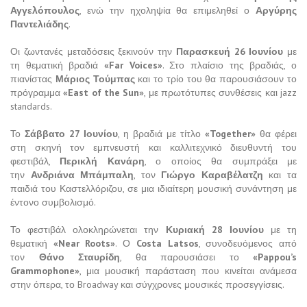
Αγγελόπουλος
, ενώ την ηχοληψία θα επιμεληθεί ο
Αργύρης
Παντελιάδης
.
Οι ζωντανές μεταδόσεις ξεκινούν την
Παρασκευή 26 Ιουνίου
με
τη θεματική βραδιά
«Far Voices»
. Στο πλαίσιο της βραδιάς, ο
πιανίστας
Μάριος Τούμπας
και το τρίο του θα παρουσιάσουν το
πρόγραμμα
«East of the Sun»
, με πρωτότυπες συνθέσεις και jazz
standards.
Το
Σάββατο 27 Ιουνίου
, η βραδιά με τίτλο
«Together»
θα φέρει
στη σκηνή τον εμπνευστή και καλλιτεχνικό διευθυντή του
φεστιβάλ,
Περικλή Κανάρη
, ο οποίος θα συμπράξει με
την
Ανδριάνα Μπάμπαλη
, τον
Γιώργο Καραβέλατζη
και τα
παιδιά του Καστελλόριζου, σε μια ιδιαίτερη μουσική συνάντηση με
έντονο συμβολισμό.
Το φεστιβάλ ολοκληρώνεται την
Κυριακή 28 Ιουνίου
με τη
θεματική
«Near Roots»
. Ο
Costa Latsos
, συνοδευόμενος από
τον
Θάνο Σταυρίδη
, θα παρουσιάσει το
«Pappou’s
Grammophone»
, μια μουσική παράσταση που κινείται ανάμεσα
στην όπερα, το Broadway και σύγχρονες μουσικές προσεγγίσεις.