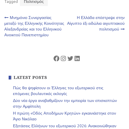
Tagged
Πολιτισμός
Πλοήγηση
Μνημόνιο Συνεργασίας
Η Ελλάδα επέστρεψε στην
μεταξύ της Ελληνικής Κοινότητας
Αίγυπτο έξι ειδώλια αιγυπτιακού
Αλεξανδρείας και του Ελληνικού
πολιτισμού
άρθρων
Ανοικτού Πανεπιστημίου
Facebook
Instagram
Twitter
Linkedin
LATEST POSTS
Πώς θα ψηφίσουν οι Έλληνες του εξωτερικού στις
επόμενες βουλευτικές εκλογές
Δύο νέα έργα αναβαθμίζουν την εμπειρία των επισκεπτών
στην Αμφίπολη
Η πρώτη «Οδός Αποδήμων Κρητών» εγκαινιάστηκε στον
Άγιο Νικόλαο
Εξετάσεις Ελλήνων του εξωτερικού 2026: Ανακοινώθηκαν