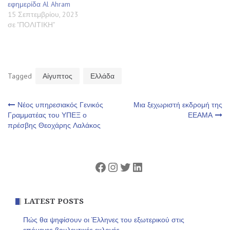
εφημερίδα Al Ahram
15 Σεπτεμβρίου, 2023
σε "ΠΟΛΙΤΙΚΗ"
Tagged
Αίγυπτος
Ελλάδα
Πλοήγηση
Νέος υπηρεσιακός Γενικός
Μια ξεχωριστή εκδρομή της
Γραμματέας του ΥΠΕΞ ο
ΕΕΑΜΑ
πρέσβης Θεοχάρης Λαλάκος
άρθρων
Facebook
Instagram
Twitter
Linkedin
LATEST POSTS
Πώς θα ψηφίσουν οι Έλληνες του εξωτερικού στις
επόμενες βουλευτικές εκλογές