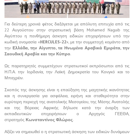
Για δεύτερη χρονιά φέτος διεξάγεται με απόλυτη επιτυχία από τις
22 Αυγούστου στην στρατιωτική βάση Mohamed Naguib της
Αιγύπτου η πενθήμερη άσκηση ειδικών επιχειρήσεων υπό την
κωδική ονομασία «
HERCULES-22
», με την συμμετοχή κομάντο από
την
Ελλάδα, την Αίγυπτο, τα Ηνωμένα Αραβικά Εμιράτα, την
Σαουδική Αραβία και την Κύπρο
.
Ως παρατηρητές συμμετέχουν στρατιωτικοί εκπρόσωποι από τις
Η.Π.Α. την Ιορδανία, την Λαϊκή Δημοκρατία του Κονγκό και το
Μπαχρέιν.
Σκοπός της άσκησης είναι η επαύξηση της μαχητικής ικανότητας
και η συνεργασία για ασφάλεια, ειρήνη και σταθερότητα στην
ευρύτερη περιοχή της ανατολικής Μεσογείου, της Μέσης Ανατολής
και της Βόρειας Αφρικής δήλωσε κατά την έναρξη των
εκπαιδευτικών επιχειρήσεων ο Αρχηγός ΓΕΕΘΑ,
στρατηγός
Κωνσταντίνος Φλώρος
.
Αξίζει να σημειωθεί ο η στρατιωτική άσκηση των ειδικών δυνάμεων