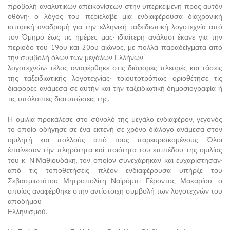
προβολή αναλυτικών απεικονίσεων στην υπερκείμενη προς αυτὸν
οθόνη· ο λόγος του περιέλαβε μια ενδιαφέρουσα διαχρονικὴ
ιστορική αναδρομὴ για την ελληνική ταξειδιωτική λογοτεχνία απὀ
τον Όμηρο έως τις ημέρες μας· ιδιαίτερη ανάλυσι έκανε για την
περίοδο του 19ου και 20ου αιώνος, με πολλὰ παραδείγματα απὸ
την συμβολή όλων των μεγάλων Ελλήνων
λογοτεχνών· τέλος αναφέρθηκε στις διάφορες πλευρές και τάσεις
της ταξειδιωτικής λογοτεχνίας· τοιουτοτρόπως οριοθέτησε τις
διαφορές ανάμεσα σε αυτἠν και την ταξειδιωτική δημοσιογραφία ή
τις υπόλοιπες διατυπώσεις της.
Η ομιλία προκάλεσε στο σύνολό της μεγάλο ενδιαφέρον, γεγονὸς
το οποίο οδήγησε σε ένα εκτενή σε χρόνο διάλογο ανάμεσα στον
ομιλητή και πολλούς απὸ τους παρευρισκομένους. Ὀλοι
ἐπαίνεσαν τὴν πληρότητα καὶ ποιότητα του επιπέδου της ομιλίας
του κ. Ν.Μαθιουδάκη, τον οποίον συνεχάρηκαν και ευχαρίστησαν·
από τις τοποθετήσεις πλέον ενδιαφέρουσα υπήρξε του
Σεβασμιωτάτου Μητροπολίτη Ναϊρόμπι Γέροντος Μακαρίου, ο
οποίος αναφέρθηκε στην αντίστοιχη συμβολή των λογοτεχνών του
αποδήμου
Ελληνισμού.