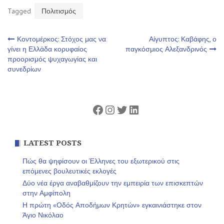
Tagged
Πολιτισμός
Πλοήγηση
Κοντομέρκος: Στόχος μας να
Αίγυπτος: Καβάφης, ο
γίνει η Ελλάδα κορυφαίος
παγκόσμιος Αλεξανδρινός
προορισμός ψυχαγωγίας και
άρθρων
συνεδρίων
Facebook
Instagram
Twitter
Linkedin
LATEST POSTS
Πώς θα ψηφίσουν οι Έλληνες του εξωτερικού στις
επόμενες βουλευτικές εκλογές
Δύο νέα έργα αναβαθμίζουν την εμπειρία των επισκεπτών
στην Αμφίπολη
Η πρώτη «Οδός Αποδήμων Κρητών» εγκαινιάστηκε στον
Άγιο Νικόλαο