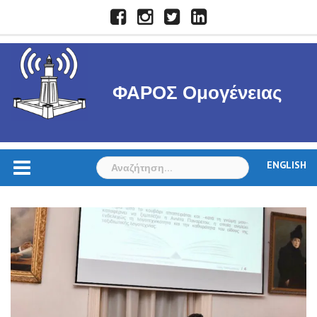
Skip
Facebook
Instagram
Twitter
LinkedIn
to
content
ΦΑΡΟΣ Ομογένειας
Αναζήτηση
ENGLISH
για: