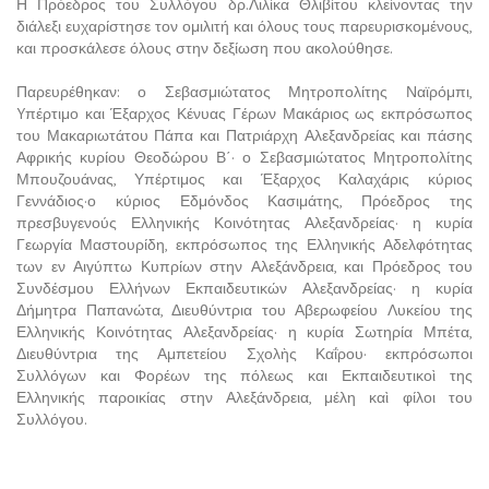
Η Πρόεδρος του Συλλόγου δρ.Λιλίκα Θλιβίτου κλείνοντας την
διάλεξι ευχαρίστησε τον ομιλιτή και όλους τους παρευρισκομένους,
και προσκάλεσε όλους στην δεξίωση που ακολούθησε.
Παρευρέθηκαν: ο Σεβασμιώτατος Μητροπολίτης Ναϊρόμπι,
Yπέρτιμο και Έξαρχος Κένυας Γέρων Μακάριος ως εκπρόσωπος
του Μακαριωτάτου Πάπα και Πατριάρχη Αλεξανδρείας και πάσης
Αφρικής κυρίου Θεοδώρου Β΄· ο Σεβασμιώτατος Μητροπολίτης
Μπουζουάνας, Υπέρτιμος και Έξαρχος Καλαχάρις κύριος
Γεννάδιος·ο κύριος Εδμόνδος Κασιμάτης, Πρόεδρος της
πρεσβυγενούς Ελληνικής Κοινότητας Αλεξανδρείας· η κυρία
Γεωργία Μαστουρίδη, εκπρόσωπος της Ελληνικής Αδελφότητας
των εν Αιγύπτω Κυπρίων στην Αλεξάνδρεια, και Πρόεδρος του
Συνδέσμου Ελλήνων Εκπαιδευτικών Αλεξανδρείας· η κυρία
Δήμητρα Παπανώτα, Διευθύντρια του Αβερωφείου Λυκείου της
Ελληνικής Κοινότητας Αλεξανδρείας· η κυρία Σωτηρία Μπέτα,
Διευθύντρια της Αμπετείου Σχολὴς Καΐρου· εκπρόσωποι
Συλλόγων και Φορέων της πόλεως και Εκπαιδευτικοὶ της
Ελληνικής παροικίας στην Αλεξάνδρεια, μέλη καὶ φίλοι του
Συλλόγου.