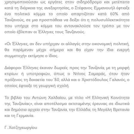
χρησιμοποιούσαν ως εργάτες στον σιδηρόδρομο και μετέπειτα
κατά τη διάρκεια της ανεξαρτησίας, ο Στέφανος Εμμανουήλ έφτιαξε
ένα πολιτικό κόμμα το οποίο απαρτιζόταν κατά 60% από
Τανζανούς, σε μια προσπάθεια να δείξει ότι η πολυσυλλεκτικότητα
που υπήρχε στο κόμμα του αντανακλούσε τον τρόπο με τον
οποίο έβλεπαν οι Έλληνες τους Τανζανούς.
«Οι Έλληνες, αν δεν υπήρχαν οι αλλαγές στην οικονομική πολιτική,
θα παρέμεναν μέχρι σήμερα και θα είχαν την ίδια ενεργή
συμμετοχή» εκτίμησε ο ίδιος.
Διάφοροι Έλληνες έκαναν δωρεές προς την Τανζανία, με τη μορφή
κτιρίων ή υποτροφιών, όπως ο Ντίνος Σαμαράς, όταν ήταν
πρόξενος τη δεκαετία του ’80, αλλά και ο Χριστόδουλος Γαλανός, ο
οποίος έφτιαξε τη γεωργική σχολή.
Το βιβλίο του Αντώνη Χαλδαίου, με τίτλο «Η Ελληνική Κοινότητα
της Τανζανίας», είναι αποτέλεσμα εκτεταμένης έρευνας σε ιδιωτικά
και δημόσια αρχεία στην Τανζανία, την Ελλάδα, τη Μεγάλη Βρετανία
και τη Γερμανία.
Γ. Χατζηγεωργίου