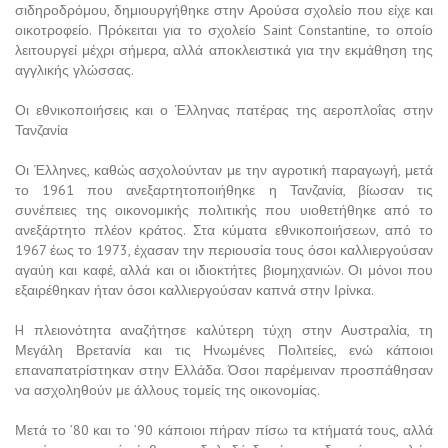
σιδηροδρόμου, δημιουργήθηκε στην Αρούσα σχολείο που είχε και
οικοτροφείο. Πρόκειται για το σχολείο Saint Constantine, το οποίο
λειτουργεί μέχρι σήμερα, αλλά αποκλειστικά για την εκμάθηση της
αγγλικής γλώσσας.
Οι εθνικοποιήσεις και ο Έλληνας πατέρας της αεροπλοΐας στην
Τανζανία
Οι Έλληνες, καθώς ασχολούνταν με την αγροτική παραγωγή, μετά
το 1961 που ανεξαρτητοποιήθηκε η Τανζανία, βίωσαν τις
συνέπειες της οικονομικής πολιτικής που υιοθετήθηκε από το
ανεξάρτητο πλέον κράτος. Στα κύματα εθνικοποιήσεων, από το
1967 έως το 1973, έχασαν την περιουσία τους όσοι καλλιεργούσαν
αγαύη και καφέ, αλλά και οι ιδιοκτήτες βιομηχανιών. Οι μόνοι που
εξαιρέθηκαν ήταν όσοι καλλιεργούσαν καπνά στην Ιρίνκα.
H πλειονότητα αναζήτησε καλύτερη τύχη στην Αυστραλία, τη
Μεγάλη Βρετανία και τις Ηνωμένες Πολιτείες, ενώ κάποιοι
επαναπατρίστηκαν στην Ελλάδα. Όσοι παρέμειναν προσπάθησαν
να ασχοληθούν με άλλους τομείς της οικονομίας.
Μετά το ’80 και το ’90 κάποιοι πήραν πίσω τα κτήματά τους, αλλά