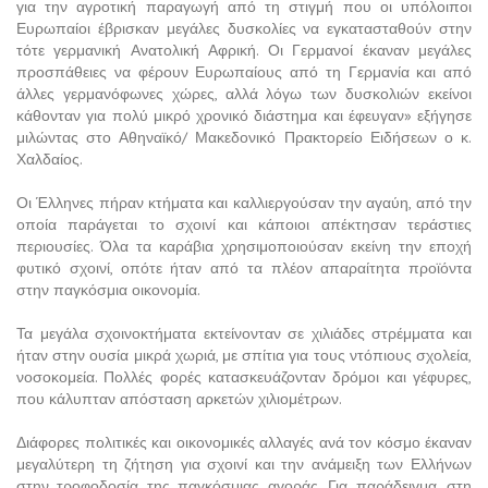
για την αγροτική παραγωγή από τη στιγμή που οι υπόλοιποι
Ευρωπαίοι έβρισκαν μεγάλες δυσκολίες να εγκατασταθούν στην
τότε γερμανική Ανατολική Αφρική. Οι Γερμανοί έκαναν μεγάλες
προσπάθειες να φέρουν Ευρωπαίους από τη Γερμανία και από
άλλες γερμανόφωνες χώρες, αλλά λόγω των δυσκολιών εκείνοι
κάθονταν για πολύ μικρό χρονικό διάστημα και έφευγαν» εξήγησε
μιλώντας στο Αθηναϊκό/ Μακεδονικό Πρακτορείο Ειδήσεων ο κ.
Χαλδαίος.
Οι Έλληνες πήραν κτήματα και καλλιεργούσαν την αγαύη, από την
οποία παράγεται το σχοινί και κάποιοι απέκτησαν τεράστιες
περιουσίες. Όλα τα καράβια χρησιμοποιούσαν εκείνη την εποχή
φυτικό σχοινί, οπότε ήταν από τα πλέον απαραίτητα προϊόντα
στην παγκόσμια οικονομία.
Τα μεγάλα σχοινοκτήματα εκτείνονταν σε χιλιάδες στρέμματα και
ήταν στην ουσία μικρά χωριά, με σπίτια για τους ντόπιους σχολεία,
νοσοκομεία. Πολλές φορές κατασκευάζονταν δρόμοι και γέφυρες,
που κάλυπταν απόσταση αρκετών χιλιομέτρων.
Διάφορες πολιτικές και οικονομικές αλλαγές ανά τον κόσμο έκαναν
μεγαλύτερη τη ζήτηση για σχοινί και την ανάμειξη των Ελλήνων
στην τροφοδοσία της παγκόσμιας αγοράς. Για παράδειγμα, στη