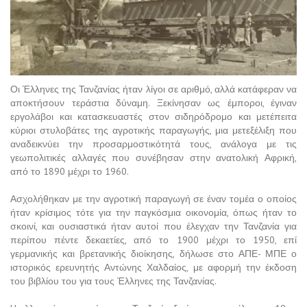
Οι Έλληνες της Τανζανίας ήταν λίγοι σε αριθμό, αλλά κατάφεραν να
αποκτήσουν τεράστια δύναμη. Ξεκίνησαν ως έμποροι, έγιναν
εργολάβοι και κατασκευαστές στον σιδηρόδρομο και μετέπειτα
κύριοι στυλοβάτες της αγροτικής παραγωγής, μια μετεξέλιξη που
αναδεικνύει την προσαρμοστικότητά τους, ανάλογα με τις
γεωπολιτικές αλλαγές που συνέβησαν στην ανατολική Αφρική,
από το 1890 μέχρι το 1960.
Ασχολήθηκαν με την αγροτική παραγωγή σε έναν τομέα ο οποίος
ήταν κρίσιμος τότε για την παγκόσμια οικονομία, όπως ήταν το
σκοινί, και ουσιαστικά ήταν αυτοί που έλεγχαν την Τανζανία για
περίπου πέντε δεκαετίες, από το 1900 μέχρι το 1950, επί
γερμανικής και βρετανικής διοίκησης, δήλωσε στο ΑΠΕ- ΜΠΕ ο
ιστορικός ερευνητής Αντώνης Χαλδαίος, με αφορμή την έκδοση
του βιβλίου του για τους Έλληνες της Τανζανίας.