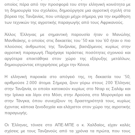
οποίος πέρα από την προσφορά του στην ελληνική κοινότητα με
τη δημιουργία του σχολείου, δημιούργησε μια αγροτική σχολή στα
βόρεια της Τανζανίας, που υπάρχει μέχρι σήμερα, για την εκμάθηση
των τεχνικών της αγροτικής παραγωγής από τους Αφρικανούς.
Άλλος Έλληνας με σημαντική παρουσία ήταν ο Μανώλης
Μανθεάκης, ο οποίος στις δεκαετίες του ’50 και του ’60 ήταν ο πιο
πλούσιος άνθρωπος της Τανζανίας, βασιζόμενος κυρίως στην
αγροτική παραγωγή. Παρήγαγε τεράστιες ποσότητες σχοινιού και
αργότερα επεκτάθηκε στον χώρο της εξόρυξης μετάλλων,
δημιουργώντας επιχειρήσεις μέχρι την Κένυα.
Η ελληνική παροικία στο απόγειό της, τη δεκαετία του ’50,
αριθμούσε 2.000 άτομα. Σήμερα, ζουν γύρω στους 200 Έλληνες
στην Τανζανία, οι οποίοι κατοικούν κυρίως στο Νταρ ες Σαλάμ και
την Ιρίνκα και λίγοι στο Μόσι, στην Αρούσα, στο Μορογκόρο και
στην Τάνγκα, όπου συνεχίζουν τη δραστηριότητά τους, κυρίως
έχοντας κάποια ξενοδοχεία και ελάχιστοι στον χώρο της αγροτικής
παραγωγής.
Οι Έλληνες, τόνισε στο ΑΠΕ-ΜΠΕ ο κ. Χαλδαίος, είχαν καλές
σχέσεις με τους Τανζανούς από τα χρόνια τα πρώτα, που τους