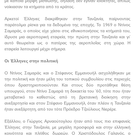
με κάποια μορφή μίσθωσης, δηλαδή δεν έγιναν ιδιοκτήτες, απλώς
νοίκιασαν τα κτήματα από το κράτος.
Αρκετοί Έλληνες διακρίθηκαν στην Τανζανία, παίρνοντας
παράτολμα ρίσκα για τα δεδομένα της εποχής. Το 1969 ο Ντίνος
Σαμαράς, ο οποίος είχε χάσει στις εθνικοποιήσεις τα κτήματά του,
ίδρυσε μια αεροπορική εταιρεία, την πρώτη στην Τανζανία και γι’
αυτό θεωρείται ως ο πατέρας της αεροπλοΐας στη χώρα. Η
εταιρεία λειτουργεί μέχρι σήμερα.
Οι Έλληνες στην πολιτική
Ο Ντίνος Σαμαράς και ο Στέφανος Εμμανουήλ ασχολήθηκαν με
την πολιτική και ήταν μέλη του τοπικού συμβουλίου στις περιοχές
όπου δραστηριοποιούνταν. Και στους δύο προτάθηκε θέση
υπουργού, στον Ντίνο Σαμαρά τη δεκαετία του ’60, τότε που ήταν
μεταβατικό το καθεστώς από τη βρετανική διοίκηση στην
ανεξαρτησία και στον Στέφανο Εμμανουήλ, όταν πλέον η Τανζανία
ήταν ανεξάρτητη, από τον τότε Πρόεδρο Τζούλιους Νιερέρε.
Εξάλλου, ο Γιώργος Αρναούτογλου ήταν από τους πιο επιφανείς
Έλληνες στην Τανζανία, με μεγάλη προσφορά και στην ελληνική
κοινότητα και πλήθος δωρεών. Ο Χριστόδουλος Γαλανός, ο