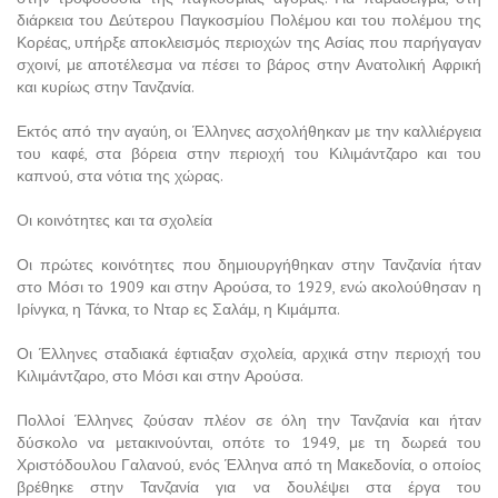
διάρκεια του Δεύτερου Παγκοσμίου Πολέμου και του πολέμου της
Κορέας, υπήρξε αποκλεισμός περιοχών της Ασίας που παρήγαγαν
σχοινί, με αποτέλεσμα να πέσει το βάρος στην Ανατολική Αφρική
και κυρίως στην Τανζανία.
Εκτός από την αγαύη, οι Έλληνες ασχολήθηκαν με την καλλιέργεια
του καφέ, στα βόρεια στην περιοχή του Κιλιμάντζαρο και του
καπνού, στα νότια της χώρας.
Οι κοινότητες και τα σχολεία
Οι πρώτες κοινότητες που δημιουργήθηκαν στην Τανζανία ήταν
στο Μόσι το 1909 και στην Αρούσα, το 1929, ενώ ακολούθησαν η
Ιρίνγκα, η Τάνκα, το Νταρ ες Σαλάμ, η Κιμάμπα.
Οι Έλληνες σταδιακά έφτιαξαν σχολεία, αρχικά στην περιοχή του
Κιλιμάντζαρο, στο Μόσι και στην Αρούσα.
Πολλοί Έλληνες ζούσαν πλέον σε όλη την Τανζανία και ήταν
δύσκολο να μετακινούνται, οπότε το 1949, με τη δωρεά του
Χριστόδουλου Γαλανού, ενός Έλληνα από τη Μακεδονία, ο οποίος
βρέθηκε στην Τανζανία για να δουλέψει στα έργα του