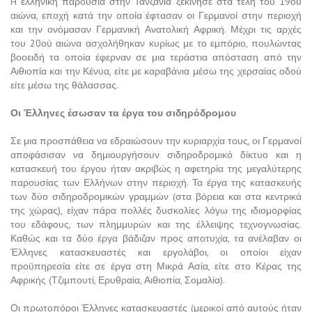
H ελληνική παρουσία στην Τανζανία ξεκίνησε στα τέλη του 19ου
αιώνα, εποχή κατά την οποία έφτασαν οι Γερμανοί στην περιοχή
και την ονόμασαν Γερμανική Ανατολική Αφρική. Μέχρι τις αρχές
του 20ού αιώνα ασχολήθηκαν κυρίως με το εμπόριο, πουλώντας
βοοειδή τα οποία έφερναν σε μια τεράστια απόσταση από την
Αιθιοπία και την Κένυα, είτε με καραβάνια μέσω της χερσαίας οδού
είτε μέσω της θάλασσας.
Οι Έλληνες έσωσαν τα έργα του σιδηρόδρομου
Σε μια προσπάθεια να εδραιώσουν την κυριαρχία τους, οι Γερμανοί
αποφάσισαν να δημιουργήσουν σιδηροδρομικό δίκτυο και η
κατασκευή του έργου ήταν ακριβώς η αφετηρία της μεγαλύτερης
παρουσίας των Ελλήνων στην περιοχή. Τα έργα της κατασκευής
των δύο σιδηροδρομικών γραμμών (στα βόρεια και στα κεντρικά
της χώρας), είχαν πάρα πολλές δυσκολίες λόγω της ιδιομορφίας
του εδάφους, των πλημμυρών και της έλλειψης τεχνογνωσίας.
Καθώς και τα δύο έργα βάδιζαν προς αποτυχία, τα ανέλαβαν οι
Έλληνες κατασκευαστές και εργολάβοι, οι οποίοι είχαν
προϋπηρεσία είτε σε έργα στη Μικρά Ασία, είτε στο Κέρας της
Αφρικής (Τζιμπουτί, Ερυθραία, Αιθιοπία, Σομαλία).
Οι πρωτοπόροι Έλληνες κατασκευαστές (μερικοί από αυτούς ήταν