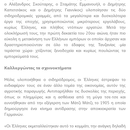
ο Αλέξανδρος Σκούταρης, ο Σταμάτης Εμμανουήλ, ο Δημήτρης
Καπετσάκος και ο Δημήτρης Γιαννίκος) υλοποίησαν τις δύο
σιδηροδρομικές γραμμές, από τα μεγαλύτερα και δυσκολότερα
έργα της εποχής, χρησιμοποιώντας μικρότερους εργολάβους,
κυρίως Έλληνες, και πλήθος ντόπιων εργατών. Μετά την
ολοκλήρωσή τους, την πρώτη δεκαετία του 20ου αιώνα, ήταν πιο
εύκολη η μετακίνηση των Ελλήνων εμπόρων οι οποίοι άρχισαν και
δραστηριοποιούνταν σε όλο το έδαφος της Τανζανίας -μία
τεράστια χώρα- χτίζοντας ξενοδοχεία και κυρίως πουλώντας τα
εμπορεύματά τους.
Καλλιεργώντας τα σχοινοκτήματα
Mόλις υλοποιήθηκε ο σιδηρόδρομος, οι Έλληνες έστρεψαν το
ενδιαφέρον τους σε έναν άλλο τομέα της οικονομίας, αυτόν της
αγροτικής παραγωγής. Αντιπαρήλθαν τις δυσκολίες της περιοχής,
όπως οι πλημμύρες και η ασθένεια από τη μύγα τσε-τσε και
ευνοήθηκαν από την εξέγερση των Μάτζι Μάτζι, το 1905 η οποία
δημιούργησε ένα κίνημα αντίδρασης στην αποικιοκρατία των
Γερμανών.
«Οι Έλληνες εκμεταλλεύτηκαν αυτό το κομμάτι, την ανάγκη δηλαδή