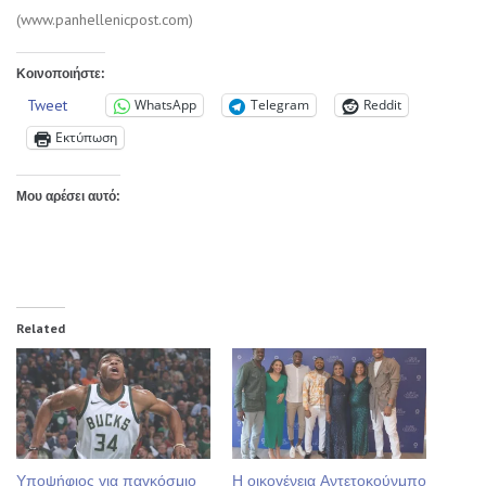
(www.panhellenicpost.com)
Κοινοποιήστε:
Tweet
WhatsApp
Telegram
Reddit
Εκτύπωση
Μου αρέσει αυτό:
Related
Υποψήφιος για παγκόσμιο
Η οικογένεια Αντετοκούνμπο