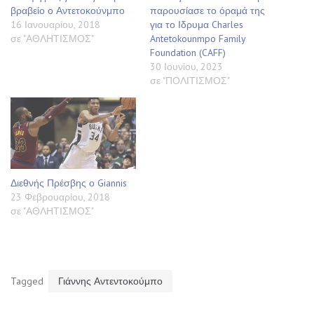
βραβείο ο Αντετοκούνμπο
παρουσίασε το όραμά της
16 Ιανουαρίου, 2018
για το Ιδρυμα Charles
σε "ΑΘΛΗΤΙΣΜΟΣ"
Antetokounmpo Family
Foundation (CAFF)
30 Ιουνίου, 2023
σε "ΠΟΛΙΤΙΣΜΟΣ"
Διεθνής Πρέσβης ο Giannis
23 Φεβρουαρίου, 2018
σε "ΑΘΛΗΤΙΣΜΟΣ"
Tagged
Γιάννης Αντεντοκούμπο