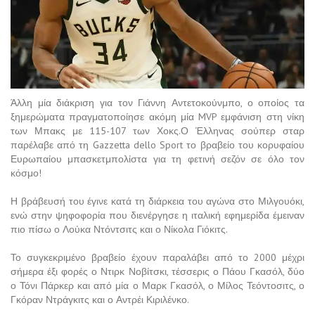
Άλλη μία διάκριση για τον Γιάννη Αντετοκούνμπο, ο οποίος τα
ξημερώματα πραγματοποίησε ακόμη μία MVP εμφάνιση στη νίκη
των Μπακς με 115-107 των Χοκς.Ο Έλληνας σούπερ σταρ
παρέλαβε από τη Gazzetta dello Sport το βραβείο του κορυφαίου
Ευρωπαίου μπασκετμπολίστα για τη φετινή σεζόν σε όλο τον
κόσμο!
Η βράβευσή του έγινε κατά τη διάρκεια του αγώνα στο Μιλγουόκι,
ενώ στην ψηφοφορία που διενέργησε η ιταλική εφημερίδα έμειναν
πιο πίσω ο Λούκα Ντόντσιτς και ο Νίκολα Γιόκιτς.
Το συγκεκριμένο βραβείο έχουν παραλάβει από το 2000 μέχρι
σήμερα έξι φορές ο Ντιρκ Νοβίτσκι, τέσσερις ο Πάου Γκασόλ, δύο
ο Τόνι Πάρκερ και από μία ο Μαρκ Γκασόλ, ο Μίλος Τεόντοσιτς, ο
Γκόραν Ντράγκιτς και ο Αντρέι Κιριλένκο.