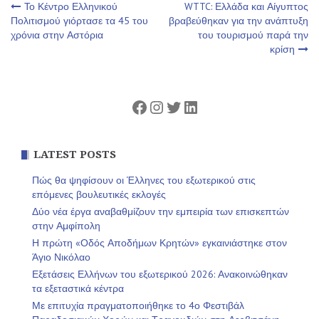
Πλοήγηση
Το Κέντρο Ελληνικού
WTTC: Ελλάδα και Αίγυπτος
Πολιτισμού γιόρτασε τα 45 του
βραβεύθηκαν για την ανάπτυξη
χρόνια στην Αστόρια
του τουρισμού παρά την
άρθρων
κρίση
Facebook
Instagram
Twitter
Linkedin
LATEST POSTS
Πώς θα ψηφίσουν οι Έλληνες του εξωτερικού στις
επόμενες βουλευτικές εκλογές
Δύο νέα έργα αναβαθμίζουν την εμπειρία των επισκεπτών
στην Αμφίπολη
Η πρώτη «Οδός Αποδήμων Κρητών» εγκαινιάστηκε στον
Άγιο Νικόλαο
Εξετάσεις Ελλήνων του εξωτερικού 2026: Ανακοινώθηκαν
τα εξεταστικά κέντρα
Με επιτυχία πραγματοποιήθηκε το 4ο Φεστιβάλ