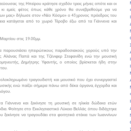
εύουσας της Ηπείρου κράτησε σχεδόν τρεις μήνες οπότε και οι
 κι εμείς φέτος όπως κάθε χρόνο θα συνεβρεθούμε για να
όνων μας» δήλωσε στον «Νέο Κόσμο» ο 43χρονος πρόεδρος του
εια κατάγεται από το χωριό Τέροβο έξω από τα Γιάννενα και
 Μαρτίου στις 19.00μμ.
θα παρουσιάσει ηπειρώτικους παραδοσιακούς χορούς υπό την
 Αλάνας Παπά και της Τζένιφερ Στεφανίδη ενώ την μουσική
ερμηνευτής, Δημήτρης Υφαντής, ο οποίος βρίσκεται ήδη στην
του.
ν ολοκληρωμένο τραγουδιστή και μουσικό που έχει συνεργαστεί
υσικής ενώ παίζει σήμερα πάνω από δέκα όργανα, έγχορδα και
λόγου.
 Γιάννενα και ξεκίνησε τη μουσική σε ηλικία δώδεκα ετών
ύδια. Φοίτησε στο Εκκλησιαστικό Λύκειο Βελλάς όπου διδάχτηκε
ου ξεκίνησε να τραγουδάει στα φοιτητικά στέκια των Ιωαννίνων