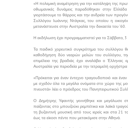
«Η πολεμική αναμέτρηση για την κατάληψη της πρωτ
οθωμανικές δυνάμεις παραδόθηκαν στην Ελλάδα
γιορτάσουμε το θάρρος και την ανδρεία των προγ
Συλλόγου Ιωάννης Ντάγκας, του οποίου η οικογέν
μετανάστευσε στην Αυστραλία την δεκαετία του ’60.
Η εκδήλωση έχει προγραμματιστεί για το Σάββατο, 3
Τα παιδικό χορευτικό συγκρότημα του συλλόγου 
καθοδήγηση δύο νεαρών μελών του συλλόγου, της
επιμέλεια της βραδιάς έχει αναλάβει ο Έλληνας 
Αυστραλία για περιοδεία με την τετραμελή ορχήστρα 
«Πρόκειται για έναν έντεχνο τραγουδοποιό και ένα
με σχεδόν όλα τα μεγάλα ονόματα στο χώρο της μο
πνευστά» λέει ο πρόεδρος του Πανηπειρωτικού Συλ
Ο Δημήτρης Υφαντής γεννήθηκε και μεγάλωσε στα
παίζοντας στο μπουζούκι ρεμπέτικα και λαϊκά τραγο
τη βυζαντινή μουσική από τους ιερείς και στα 21 τ
έως τα είκοσι πέντε που μετακόμισε στην Αθηνά.