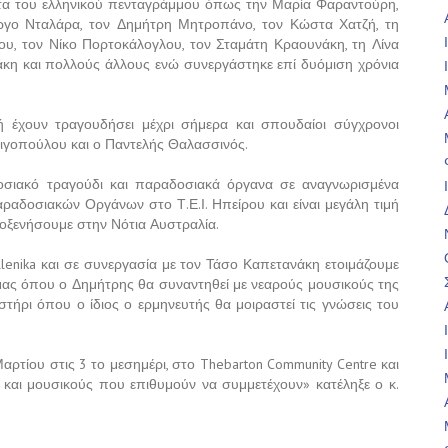
ατα του ελληνικού πενταγράμμου όπως την Μαρία Φαραντούρη,
ώργο Νταλάρα, τον Δημήτρη Μητροπάνο, τον Κώστα Χατζή, τη
ου, τον Νίκο Πορτοκάλογλου, τον Σταμάτη Κραουνάκη, τη Λίνα
άκη και πολλούς άλλους ενώ συνεργάστηκε επί δυόμιση χρόνια
 έχουν τραγουδήσει μέχρι σήμερα και σπουδαίοι σύγχρονοι
λιγοπούλου και ο Παντελής Θαλασσινός.
δοσιακό τραγούδι και παραδοσιακά όργανα σε αναγνωρισμένα
Παραδοσιακών Οργάνων στο Τ.Ε.Ι. Ηπείρου και είναι μεγάλη τιμή
ιλοξενήσουμε στην Νότια Αυστραλία.
lenika και σε συνεργασία με τον Τάσο Καπετανάκη ετοιμάζουμε
ας όπου ο Δημήτρης θα συναντηθεί με νεαρούς μουσικούς της
στήρι όπου ο ίδιος ο ερμηνευτής θα μοιραστεί τις γνώσεις του
αρτίου στις 3 το μεσημέρι, στο Thebarton Community Centre και
ές και μουσικούς που επιθυμούν να συμμετέχουν» κατέληξε ο κ.