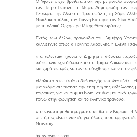
Ο Υφαντής έχει βρεθεί επί σκηνής με μεγάλα ονόμ
τον Πέτρο Γαϊτάνο, τη Μαρία Δημητριάδη, τον Γι
Γλυκερία, την Άλκηστη Πρωτοψάλτη, τη Χάρις Αλέξι
Νικολακοπούλου, τον Γιάννη Κότσιρα, τον Νίκο Ξυδ
με τη «Λαϊκή Ορχήστρα Μίκης Θεοδωράκης».
Εκτός των άλλων, τραγούδια του Δημήτρη Υφαντή
καλλιτέχνες όπως ο Γιάννης Χαρούλης, η Ελένη Τσα
«Τα τελευταία χρόνια ο Δημήτρης διδάσκει παρα
ωδεία, ενώ έχει διδάξει και στο Τμήμα Λαικών και 
και χαρά για εμάς να τον υποδεχθούμε και να τον φ
«Μάλιστα στο πλαίσιο διεξαγωγής του Φεστιβάλ Hel
μια ακόμα συνάντηση την επομένη της εκδήλωσης μ
παροικίας για να συμμετέχουν σε ένα μουσικό εργα
πάνω στην φωνητική και το ελληνικό τραγούδι.
«Το εργαστήρι θα πραγματοποιηθεί την Κυριακή, 4 Μ
οι πόρτες είναι ανοικτές για όλους τους ερμηνευτ
Ντάγκας.
(neoskosmos.com)