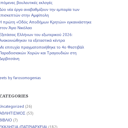
επόμενες βουλευτικές εκλογές
Δύο νέα έργα αναβαθμίζουν την εμπειρία των
επισκεπτών στην Αμφίπολη
Η πρώτη «Οδός Αποδήμων Κρητών» εγκαινιάστηκε
στον Άγιο Νικόλαο
Εξετάσεις Ελλήνων του εξωτερικού 2026:
Ανακοινώθηκαν τα εξεταστικά κέντρα
Με επιτυχία πραγματοποιήθηκε το 4ο Φεστιβάλ
Παραδοσιακών Χορών και Τραγουδιών στη
Δερβιτσάνη
eets by farosomogenias
CATEGORIES
Uncategorized
(26)
ΑΘΛΗΤΙΣΜΟΣ
(53)
ΒΙΒΛΙΟ
(7)
ΕΚΚΛΗΣΙΑ (ΠΑΤΡΙΑΡΧΕΙΑ)
(182)