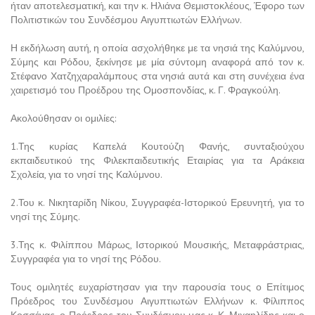
ήταν αποτελεσματική, και την κ. Ηλιάνα Θεμιστοκλέους, Έφορο των
Πολιτιστικών του Συνδέσμου Αιγυπτιωτών Ελλήνων.
Η εκδήλωση αυτή, η οποία ασχολήθηκε με τα νησιά της Καλύμνου,
Σύμης και Ρόδου, ξεκίνησε με μία σύντομη αναφορά από τον κ.
Στέφανο Χατζηχαραλάμπους στα νησιά αυτά και στη συνέχεια ένα
χαιρετισμό του Προέδρου της Ομοσπονδίας, κ. Γ. Φραγκούλη.
Ακολούθησαν οι ομιλίες:
1.Της κυρίας Καπελά Κουτούζη Φανής, συνταξιούχου
εκπαιδευτικού της Φιλεκπαιδευτικής Εταιρίας για τα Αράκεια
Σχολεία, για το νησί της Καλύμνου.
2.Του κ. Νικηταρίδη Νίκου, Συγγραφέα-Ιστορικού Ερευνητή, για το
νησί της Σύμης.
3.Της κ. Φιλίππου Μάρως, Ιστορικού Μουσικής, Μεταφράστριας,
Συγγραφέα για το νησί της Ρόδου.
Τους ομιλητές ευχαρίστησαν για την παρουσία τους ο Επίτιμος
Πρόεδρος του Συνδέσμου Αιγυπτιωτών Ελλήνων κ. Φίλιππος