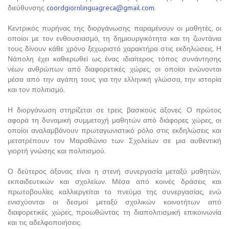
διεύθυνσης
coordgiornlinguagreca@gmail.com
.
Κεντρικός πυρήνας της διοργάνωσης παραμένουν οι μαθητές, οι
οποίοι με τον ενθουσιασμό, τη δημιουργικότητα και τη ζωντάνια
τους δίνουν κάθε χρόνο ξεχωριστό χαρακτήρα στις εκδηλώσεις. Η
Νάπολη έχει καθιερωθεί ως ένας ιδιαίτερος τόπος συνάντησης
νέων ανθρώπων από διαφορετικές χώρες, οι οποίοι ενώνονται
μέσα από την αγάπη τους για την ελληνική γλώσσα, την ιστορία
και τον πολιτισμό.
Η διοργάνωση στηρίζεται σε τρεις βασικούς άξονες. Ο πρώτος
αφορά τη δυναμική συμμετοχή μαθητών από διάφορες χώρες, οι
οποίοι αναλαμβάνουν πρωταγωνιστικό ρόλο στις εκδηλώσεις και
μετατρέπουν τον Μαραθώνιο των Σχολείων σε μια αυθεντική
γιορτή γνώσης και πολιτισμού.
Ο δεύτερος άξονας είναι η στενή συνεργασία μεταξύ μαθητών,
εκπαιδευτικών και σχολείων. Μέσα από κοινές δράσεις και
πρωτοβουλίες καλλιεργείται το πνεύμα της συνεργασίας, ενώ
ενισχύονται οι δεσμοί μεταξύ σχολικών κοινοτήτων από
διαφορετικές χώρες, προωθώντας τη διαπολιτισμική επικοινωνία
και τις αδελφοποιήσεις.