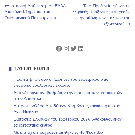
Πλοήγηση
Ιστορική Απόφαση του ΕΔΑΔ
Το e-Προξενείο φέρνει τις
Δικαιώνει Κληρικούς του
ελληνικές προξενικές υπηρεσίες
Οικουμενικού Πατριαρχείου
στην οθόνη των πολιτών του
άρθρων
εξωτερικού
Facebook
Instagram
Twitter
Linkedin
LATEST POSTS
Πώς θα ψηφίσουν οι Έλληνες του εξωτερικού στις
επόμενες βουλευτικές εκλογές
Δύο νέα έργα αναβαθμίζουν την εμπειρία των επισκεπτών
στην Αμφίπολη
Η πρώτη «Οδός Αποδήμων Κρητών» εγκαινιάστηκε στον
Άγιο Νικόλαο
Εξετάσεις Ελλήνων του εξωτερικού 2026: Ανακοινώθηκαν
τα εξεταστικά κέντρα
Με επιτυχία πραγματοποιήθηκε το 4ο Φεστιβάλ