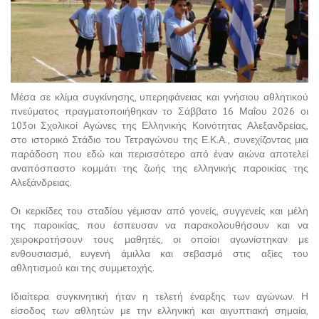
Μέσα σε κλίμα συγκίνησης, υπερηφάνειας και γνήσιου αθλητικού
πνεύματος πραγματοποιήθηκαν το Σάββατο 16 Μαΐου 2026 οι
103οι Σχολικοί Αγώνες της Ελληνικής Κοινότητας Αλεξανδρείας,
στο ιστορικό Στάδιο του Τετραγώνου της Ε.Κ.Α., συνεχίζοντας μια
παράδοση που εδώ και περισσότερο από έναν αιώνα αποτελεί
αναπόσπαστο κομμάτι της ζωής της ελληνικής παροικίας της
Αλεξάνδρειας.
Οι κερκίδες του σταδίου γέμισαν από γονείς, συγγενείς και μέλη
της παροικίας, που έσπευσαν να παρακολουθήσουν και να
χειροκροτήσουν τους μαθητές, οι οποίοι αγωνίστηκαν με
ενθουσιασμό, ευγενή άμιλλα και σεβασμό στις αξίες του
αθλητισμού και της συμμετοχής.
Ιδιαίτερα συγκινητική ήταν η τελετή έναρξης των αγώνων. Η
είσοδος των αθλητών με την ελληνική και αιγυπτιακή σημαία,