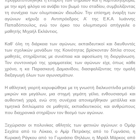
πραγματοποιήθηκε η έπαρση των σημαιών και η λαμπαδηδρομία,
με την ιερή φλόγα να ανάβει τον βωμό του σταδίου, συμβολίζοντας
τη συνέχεια των ολυμπιακών ιδεωδών. Την επίσημη έναρξη των
αγώνων κήρυξε ο Αντιπρόεδρος Α’ της Ε.Κ.Α. Ιωάννης
Παπαδόπουλος, ενώ τον όρκο του ολυμπισμού απήγγειλε ο
μαθητής Μιχαήλ Εκλάντιος.
Καθ’ όλη τη διάρκεια των αγώνων, εκπαιδευτικοί και διευθυντές
των σχολικών μονάδων της Κοινότητας βρίσκονταν δίπλα στους
μαθητές, στηρίζοντας με συνέπεια και αφοσίωση τη διοργάνωση.
Τον συντονισμό της γραμματείας των αγώνων είχε, όπως κάθε
χρόνο, η κα Παρασκευή Δαμιανίδου, διασφαλίζοντας την ομαλή
διεξαγωγή όλων των αγωνισμάτων.
Η αθλητική γιορτή κορυφώθηκε με τη γνωστή διελκυστίνδα μεταξύ
μικρών και μεγάλων, μια στιγμή γεμάτη γέλιο, ενθουσιασμό και
αυθεντική χαρά, ενώ στη συνέχεια απονεμήθηκαν μετάλλια και
τιμητικά διπλώματα σε μαθητές, εκπαιδευτικούς και ανθρώπους
που διαχρονικά στηρίζουν τον θεσμό των αγώνων.
Ξεχώρισαν οι πολυνίκες αθλητές των φετινών αγώνων: ο Ομάρ
Σεχάτα από το Λύκειο, ο Αμίρ Πετράκης από το Γυμνάσιο, η
Κυριακή Ράγκου από το Γυμνάσιο Θηλέων, η Μιράλ Μάρκος από