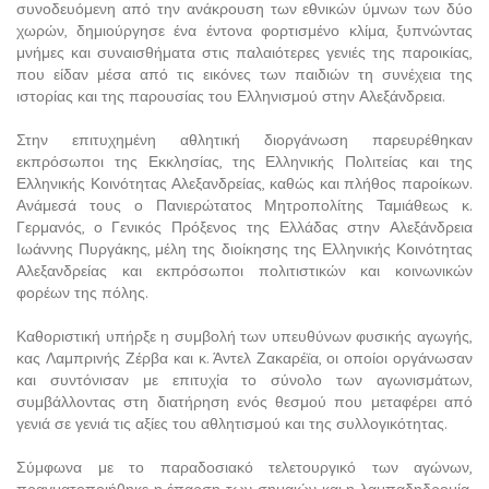
συνοδευόμενη από την ανάκρουση των εθνικών ύμνων των δύο
χωρών, δημιούργησε ένα έντονα φορτισμένο κλίμα, ξυπνώντας
μνήμες και συναισθήματα στις παλαιότερες γενιές της παροικίας,
που είδαν μέσα από τις εικόνες των παιδιών τη συνέχεια της
ιστορίας και της παρουσίας του Ελληνισμού στην Αλεξάνδρεια.
Στην επιτυχημένη αθλητική διοργάνωση παρευρέθηκαν
εκπρόσωποι της Εκκλησίας, της Ελληνικής Πολιτείας και της
Ελληνικής Κοινότητας Αλεξανδρείας, καθώς και πλήθος παροίκων.
Ανάμεσά τους ο Πανιερώτατος Μητροπολίτης Ταμιάθεως κ.
Γερμανός, ο Γενικός Πρόξενος της Ελλάδας στην Αλεξάνδρεια
Ιωάννης Πυργάκης, μέλη της διοίκησης της Ελληνικής Κοινότητας
Αλεξανδρείας και εκπρόσωποι πολιτιστικών και κοινωνικών
φορέων της πόλης.
Καθοριστική υπήρξε η συμβολή των υπευθύνων φυσικής αγωγής,
κας Λαμπρινής Ζέρβα και κ. Άντελ Ζακαρέϊα, οι οποίοι οργάνωσαν
και συντόνισαν με επιτυχία το σύνολο των αγωνισμάτων,
συμβάλλοντας στη διατήρηση ενός θεσμού που μεταφέρει από
γενιά σε γενιά τις αξίες του αθλητισμού και της συλλογικότητας.
Σύμφωνα με το παραδοσιακό τελετουργικό των αγώνων,