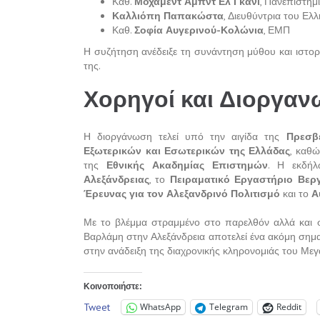
Καθ.
Μοχάμεντ Αμπντ Ελ Γκανί
, Πανεπιστήμ
Καλλιόπη Παπακώστα
, Διευθύντρια του Ελ
Καθ.
Σοφία Αυγερινού-Κολώνια
, ΕΜΠ
Η συζήτηση ανέδειξε τη συνάντηση μύθου και ιστορ
της.
Χορηγοί και Διοργαν
Η διοργάνωση τελεί υπό την αιγίδα της
Πρεσβ
Εξωτερικών και Εσωτερικών της Ελλάδας
, καθ
της
Εθνικής Ακαδημίας Επιστημών
. Η εκδή
Αλεξάνδρειας
, το
Πειραματικό Εργαστήριο Βεργ
Έρευνας για τον Αλεξανδρινό Πολιτισμό
και το
Α
Με το βλέμμα στραμμένο στο παρελθόν αλλά και σ
Βαρλάμη στην Αλεξάνδρεια αποτελεί ένα ακόμη σημα
στην ανάδειξη της διαχρονικής κληρονομιάς του Με
Κοινοποιήστε:
Tweet
WhatsApp
Telegram
Reddit