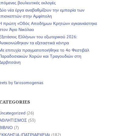
επόμενες βουλευτικές εκλογές
Δύο νέα έργα αναβαθμίζουν την εμπειρία των
επισκεπτών στην Αμφίπολη
Η πρώτη «Οδός Αποδήμων Κρητών» εγκαινιάστηκε
στον Άγιο Νικόλαο
Εξετάσεις Ελλήνων του εξωτερικού 2026:
Ανακοινώθηκαν τα εξεταστικά κέντρα
Με επιτυχία πραγματοποιήθηκε το 4ο Φεστιβάλ
Παραδοσιακών Χορών και Τραγουδιών στη
Δερβιτσάνη
eets by farosomogenias
CATEGORIES
Uncategorized
(26)
ΑΘΛΗΤΙΣΜΟΣ
(53)
ΒΙΒΛΙΟ
(7)
ΕΚΚΛΗΣΙΑ (ΠΑΤΡΙΑΡΧΕΙΑ)
(182)