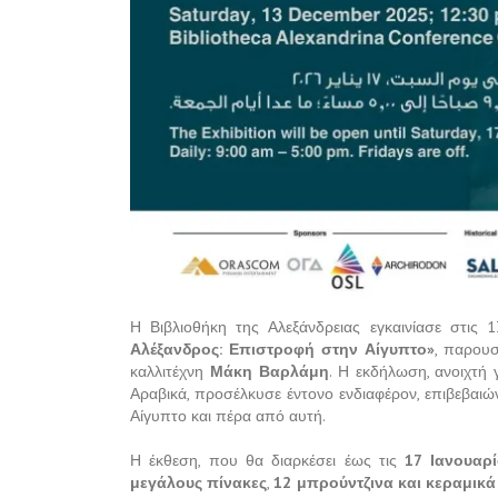
Η Βιβλιοθήκη της Αλεξάνδρειας εγκαινίασε στις 
Αλέξανδρος: Επιστροφή στην Αίγυπτο»
, παρουσ
καλλιτέχνη
Μάκη Βαρλάμη
. Η εκδήλωση, ανοιχτή 
Αραβικά, προσέλκυσε έντονο ενδιαφέρον, επιβεβαιώ
Αίγυπτο και πέρα από αυτή.
Η έκθεση, που θα διαρκέσει έως τις
17 Ιανουαρ
μεγάλους πίνακες
,
12 μπρούντζινα και κεραμικ