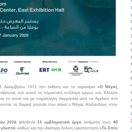
13 Δεκεμβρίου 2025 την έκθεση και το σεμινάριο
«Ο Μέγας
ιάζοντας στο κοινό τη σημαντική συλλογή έργων του Έλληνα
για το κοινό και με παράλληλη διερμηνεία από τα Αγγλικά στα
νοντας τη διαρκή γοητεία που ασκεί ο Μέγας Αλέξανδρος στην
ίου 2026
, φιλοξενεί
53 εμβληματικά έργα
, ανάμεσά τους
40
ά γλυπτά
, καθώς και την ιδιαίτερη ξύλινη εγκατάσταση
«Το Σπίτι