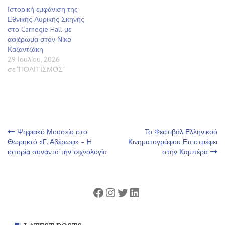
Ιστορική εμφάνιση της
Εθνικής Λυρικής Σκηνής
στο Carnegie Hall με
αφιέρωμα στον Νίκο
Καζαντζάκη
29 Ιουλίου, 2026
σε "ΠΟΛΙΤΙΣΜΟΣ"
Πλοήγηση
Ψηφιακό Μουσείο στο
Το Φεστιβάλ Ελληνικού
Θωρηκτό «Γ. Αβέρωφ» – Η
Κινηματογράφου Επιστρέφει
ιστορία συναντά την τεχνολογία
στην Καμπέρα
άρθρων
Facebook
Instagram
Twitter
Linkedin