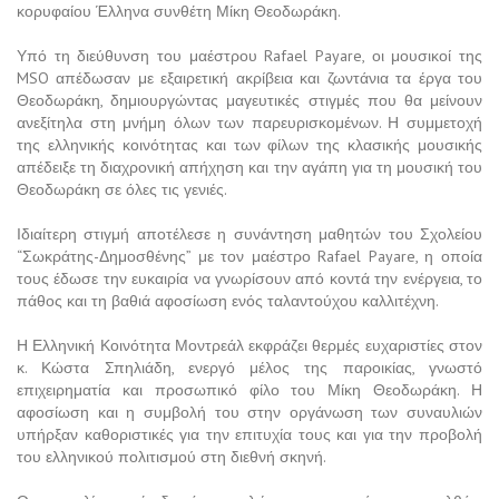
κορυφαίου Έλληνα συνθέτη Μίκη Θεοδωράκη.
Υπό τη διεύθυνση του μαέστρου Rafael Payare, οι μουσικοί της
MSO απέδωσαν με εξαιρετική ακρίβεια και ζωντάνια τα έργα του
Θεοδωράκη, δημιουργώντας μαγευτικές στιγμές που θα μείνουν
ανεξίτηλα στη μνήμη όλων των παρευρισκομένων. Η συμμετοχή
της ελληνικής κοινότητας και των φίλων της κλασικής μουσικής
απέδειξε τη διαχρονική απήχηση και την αγάπη για τη μουσική του
Θεοδωράκη σε όλες τις γενιές.
Ιδιαίτερη στιγμή αποτέλεσε η συνάντηση μαθητών του Σχολείου
“Σωκράτης-Δημοσθένης” με τον μαέστρο Rafael Payare, η οποία
τους έδωσε την ευκαιρία να γνωρίσουν από κοντά την ενέργεια, το
πάθος και τη βαθιά αφοσίωση ενός ταλαντούχου καλλιτέχνη.
Η Ελληνική Κοινότητα Μοντρεάλ εκφράζει θερμές ευχαριστίες στον
κ. Κώστα Σπηλιάδη, ενεργό μέλος της παροικίας, γνωστό
επιχειρηματία και προσωπικό φίλο του Μίκη Θεοδωράκη. Η
αφοσίωση και η συμβολή του στην οργάνωση των συναυλιών
υπήρξαν καθοριστικές για την επιτυχία τους και για την προβολή
του ελληνικού πολιτισμού στη διεθνή σκηνή.