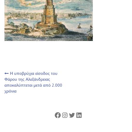
Πλοήγηση
Η υποβρύχια είσοδος του
Φάρου της Αλεξάνδρειας
αποκαλύπτεται μετά από 2.000
άρθρων
χρόνια
Facebook
Instagram
Twitter
Linkedin