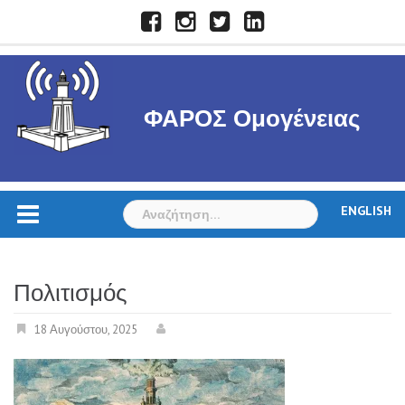
Skip
Facebook
Instagram
Twitter
LinkedIn
to
content
ΦΑΡΟΣ Ομογένειας
Αναζήτηση
ENGLISH
για:
Πολιτισμός
18 Αυγούστου, 2025