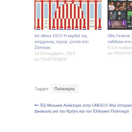
Art Athina 2025: Η καρδιά της
GRis Festiva
σύγχρονης τέχνης χτυπά στο
ταξιδεύει στο
Ζάππειο
8 Σεπτεμβρίο
14 Σεπτεμβρίου, 2025
σε "ΠΟΛΙΤΙ
σε "ΠΟΛΙΤΙΣΜΟΣ"
Tagged
Πολιτισμός
Πλοήγηση
Έξι Μινωικά Ανάκτορα στην UNESCO: Μια Ιστορικ
Δικαίωση για την Κρήτη και τον Ελληνικό Πολιτισμό
άρθρων