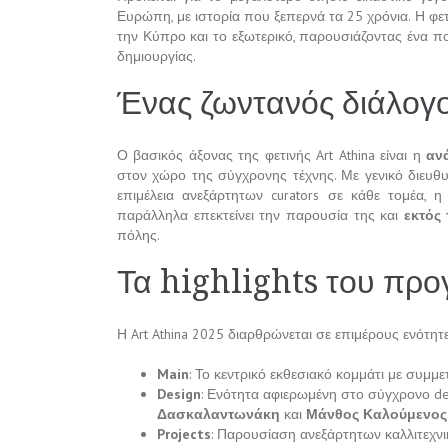
Ευρώπη, με ιστορία που ξεπερνά τα 25 χρόνια. Η φε
την Κύπρο και το εξωτερικό, παρουσιάζοντας ένα π
δημιουργίας.
Ένας ζωντανός διάλογο
Ο βασικός άξονας της φετινής Art Athina είναι η
αν
στον χώρο της σύγχρονης τέχνης. Με γενικό διευθ
επιμέλεια ανεξάρτητων curators σε κάθε τομέα, 
παράλληλα επεκτείνει την παρουσία της και
εκτός
πόλης.
Τα highlights του πρ
Η Art Athina 2025 διαρθρώνεται σε επιμέρους ενότητε
Main
: Το κεντρικό εκθεσιακό κομμάτι με συμμ
Design
: Ενότητα αφιερωμένη στο σύγχρονο des
Δασκαλαντωνάκη
και
Μάνθος Καλούμενος
Projects
: Παρουσίαση ανεξάρτητων καλλιτεχ