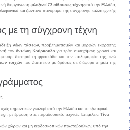
τινή διοργάνωση φιλοξενεί
72 αίθουσες τέχνης
από την Ελλάδα,
ολυφωνικό και ζωντανό πανόραμα της σύγχρονης καλλιτεχνικής
ς με τη σύγχρονη τέχνη
άδειξη νέων τάσεων
, προβληματισμών και μορφών έκφρασης
υντή τον
Αντώνη Κούρκουλο
για τρίτη συνεχόμενη χρονιά και
η φουάρ διατηρεί τη φρεσκάδα και την πολυμορφία της, ενώ
 των τοιχών
του Ζαππείου με δράσεις σε διάφορα σημεία της
ογράμματος
ς:
ετοχές σημαντικών γκαλερί από την Ελλάδα και το εξωτερικό.
ign, με έμφαση στις παραδοσιακές τεχνικές. Επιμέλεια:
Τίνα
.
νικών χώρων και μη κερδοσκοπικών πρωτοβουλιών, υπό την