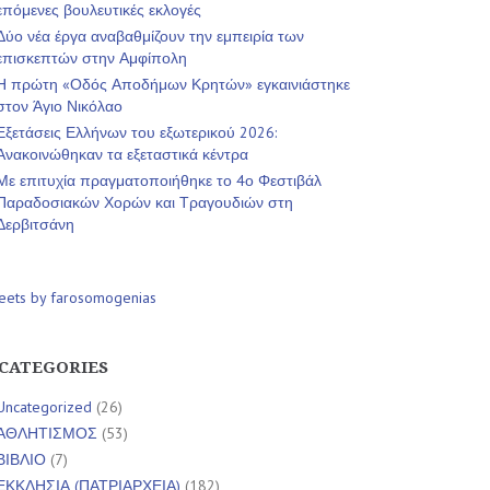
επόμενες βουλευτικές εκλογές
Δύο νέα έργα αναβαθμίζουν την εμπειρία των
επισκεπτών στην Αμφίπολη
Η πρώτη «Οδός Αποδήμων Κρητών» εγκαινιάστηκε
στον Άγιο Νικόλαο
Εξετάσεις Ελλήνων του εξωτερικού 2026:
Ανακοινώθηκαν τα εξεταστικά κέντρα
Με επιτυχία πραγματοποιήθηκε το 4ο Φεστιβάλ
Παραδοσιακών Χορών και Τραγουδιών στη
Δερβιτσάνη
eets by farosomogenias
CATEGORIES
Uncategorized
(26)
ΑΘΛΗΤΙΣΜΟΣ
(53)
ΒΙΒΛΙΟ
(7)
ΕΚΚΛΗΣΙΑ (ΠΑΤΡΙΑΡΧΕΙΑ)
(182)