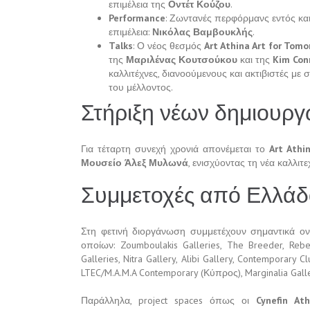
επιμέλεια της
Οντέτ Κούζου
.
Performance
: Ζωντανές περφόρμανς εντός κα
επιμέλεια:
Νικόλας Βαμβουκλής
.
Talks
: Ο νέος θεσμός
Art Athina Art for Tom
της
Μαριλένας Κουτσούκου
και της
Kim Con
καλλιτέχνες, διανοούμενους και ακτιβιστές μ
του μέλλοντος.
Στήριξη νέων δημιουρ
Για τέταρτη συνεχή χρονιά απονέμεται το
Art Athi
Μουσείο Άλεξ Μυλωνά
, ενισχύοντας τη νέα καλλιτ
Συμμετοχές από Ελλάδ
Στη φετινή διοργάνωση συμμετέχουν σημαντικά ονό
οποίων: Zoumboulakis Galleries, The Breeder, Rebec
Galleries, Nitra Gallery, Alibi Gallery, Contemporary C
LTEC/M.A.M.A Contemporary (Κύπρος), Marginalia Galle
Παράλληλα, project spaces όπως οι
Cynefin At