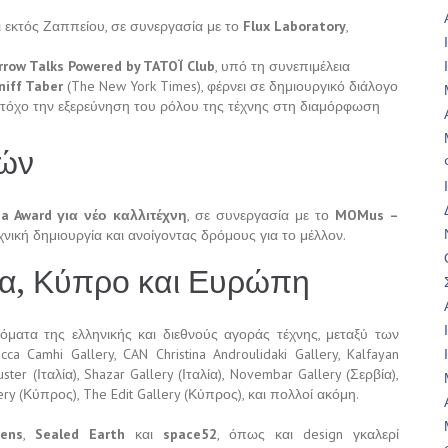
ι εκτός Ζαππείου, σε συνεργασία με το
Flux Laboratory
,
orrow Talks Powered by TATOÏ Club
, υπό τη συνεπιμέλεια
niff Taber
(The New York Times), φέρνει σε δημιουργικό διάλογο
ε στόχο την εξερεύνηση του ρόλου της τέχνης στη διαμόρφωση
γών
na Award για νέο καλλιτέχνη
, σε συνεργασία με το
MOMus –
εχνική δημιουργία και ανοίγοντας δρόμους για το μέλλον.
α, Κύπρο και Ευρώπη
ματα της ελληνικής και διεθνούς αγοράς τέχνης, μεταξύ των
ca Camhi Gallery, CAN Christina Androulidaki Gallery, Kalfayan
luster (Ιταλία), Shazar Gallery (Ιταλία), Novembar Gallery (Σερβία),
ry (Κύπρος), The Edit Gallery (Κύπρος), και πολλοί ακόμη.
hens
,
Sealed Earth
και
space52
, όπως και design γκαλερί