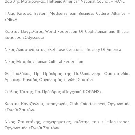
Βασίλης Ματαράγκας, Ηellenic American National Council – HANC
Ηλίας Κάτσος, Eastern Mediterranean Business Culture Alliance –
EMBCA
Κώστας Βαγγελάτος, World Federation Of Cephalonian and Ithacian
Societies, «Odysseus»
Νίκος Αλισσανδράτος, «Kefalos» Cefalonian Society Of America
Νίκος Μπάρδης, Ionian Cultural Federation
Θ. Παυλάκος, Πρ. Πρόεδρος της Παλλακωνικής Ομοσπονδίας
Αμερικής-Καναδά, Οργανισμός «Γνώθι Σαυτόν»
Στέλιος Τάτσης, Πρ. Πρόεδρος «Παγχιακή ΚΟΡΑΗΣ»
Κώστας Καντζόγλου, παραγωγός, GlobeEntertainment, Οργανισμός
«Γνώθι Σαυτόν»
Νίκος Σταματάκης, επιχειρηματίας, εκδότης του «Helleniscope»,
Οργανισμός «Γνώθι Σαυτόν».