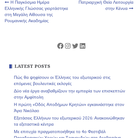
Πλοήγηση
Η Παγκόσμια Ημέρα
Πατριαρχική Θεία Λειτουργία
Ελληνικής Γλώσσας γιορτάστηκε
στην Κένυα
στη Μεγάλη Αίθουσα της
άρθρων
Ρουμανικής Ακαδημίας
Facebook
Instagram
Twitter
Linkedin
LATEST POSTS
Πώς θα ψηφίσουν οι Έλληνες του εξωτερικού στις
επόμενες βουλευτικές εκλογές
Δύο νέα έργα αναβαθμίζουν την εμπειρία των επισκεπτών
στην Αμφίπολη
Η πρώτη «Οδός Αποδήμων Κρητών» εγκαινιάστηκε στον
Άγιο Νικόλαο
Εξετάσεις Ελλήνων του εξωτερικού 2026: Ανακοινώθηκαν
τα εξεταστικά κέντρα
Με επιτυχία πραγματοποιήθηκε το 4ο Φεστιβάλ
Παραδοσιακών Χορών και Τραγουδιών στη Δερβιτσάνη