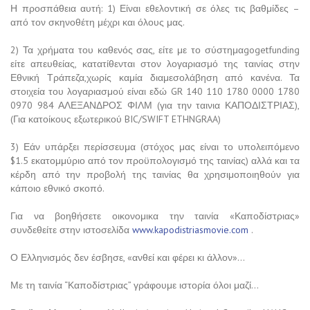
Η προσπάθεια αυτή: 1) Είναι εθελοντική σε όλες τις βαθμίδες –
από τον σκηνοθέτη μέχρι και όλους μας.
2) Τα χρήματα του καθενός σας, είτε με το σύστημαgogetfunding
είτε απευθείας, κατατίθενται στον λογαριασμό της ταινίας στην
Εθνική Τράπεζα,χωρίς καμία διαμεσολάβηση από κανένα. Τα
στοιχεία του λογαριασμού είναι εδώ GR 140 110 1780 0000 1780
0970 984 ΑΛΕΞΑΝΔΡΟΣ ΦΙΛΜ (για την ταινια ΚΑΠΟΔΙΣΤΡΙΑΣ),
(Για κατοίκους εξωτερικού BIC/SWIFT ETHNGRAA)
3) Εάν υπάρξει περίσσευμα (στόχος μας είναι το υπολειπόμενο
$1.5 εκατομμύριο από τον προϋπολογισμό της ταινίας) αλλά και τα
κέρδη από την προβολή της ταινίας θα χρησιμοποιηθούν για
κάποιο εθνικό σκοπό.
Για να βοηθήσετε οικονομικα την ταινία «Καποδίστριας»
συνδεθείτε στην ιστοσελίδα
www.kapodistriasmovie.com
.
Ο Ελληνισμός δεν έσβησε, «ανθεί και φέρει κι άλλον»…
Με τη ταινία “Καποδίστριας” γράφουμε ιστορία όλοι μαζί…