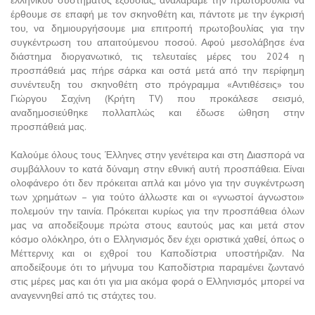
έρθουμε σε επαφή με τον σκηνοθέτη και, πάντοτε με την έγκρισή
του, να δημιουργήσουμε μια επιτροπή πρωτοβουλίας για την
συγκέντρωση του απαιτούμενου ποσού. Αφού μεσολάβησε ένα
διάστημα διοργανωτικό, τις τελευταίες μέρες του 2024 η
προσπάθειά μας πήρε σάρκα και οστά μετά από την περίφημη
συνέντευξη του σκηνοθέτη στο πρόγραμμα «Αντιθέσεις» του
Γιώργου Σαχίνη (Κρήτη TV) που προκάλεσε σεισμό,
αναδημοσιεύθηκε πολλαπλώς και έδωσε ώθηση στην
προσπάθειά μας.
Καλούμε όλους τους Έλληνες στην γενέτειρα και στη Διασπορά να
συμβάλλουν το κατά δύναμη στην εθνική αυτή προσπάθεια. Είναι
ολοφάνερο ότι δεν πρόκειται απλά και μόνο για την συγκέντρωση
των χρημάτων – για τούτο άλλωστε και οι «γνωστοί άγνωστοι»
πολεμούν την ταινία. Πρόκειται κυρίως για την προσπάθεια όλων
μας να αποδείξουμε πρώτα στους εαυτούς μας και μετά στον
κόσμο ολόκληρο, ότι ο Ελληνισμός δεν έχει οριστικά χαθεί, όπως ο
Μέττερνιχ και οι εχθροί του Καποδίστρια υποστήριζαν. Να
αποδείξουμε ότι το μήνυμα του Καποδίστρια παραμένει ζωντανό
στις μέρες μας και ότι για μια ακόμα φορά ο Ελληνισμός μπορεί να
αναγεννηθεί από τις στάχτες του.