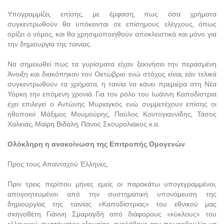
Υπογραμμίζει, επίσης, με έμφαση, πως όσα χρήματα
συγκεντρωθούν θα υπόκεινται σε επίσημους ελέγχους, όπως
ορίζει ο νόμος, και θα χρησιμοποιηθούν αποκλειστικά και μόνο για
την δημιουργία της ταινίας.
Να σημειωθεί πως τα γυρίσματα είχαν ξεκινήσει την περασμένη
Άνοιξη και διακόπηκαν τον Οκτώβριο ενώ στόχος είναι, εάν τελικά
συγκεντρωθούν τα χρήματα, η ταινία να κάνει πρεμιέρα στη Νέα
Υόρκη την επόμενη χρονιά. Για τον ρόλο του Ιωάννη Καποδίστρια
έχει επιλεγεί ο Αντώνης Μυριαγκός ενώ συμμετέχουν επίσης οι
ηθοποιοί Μάξιμος Μουμούρης, Παύλος Κοντογιαννίδης, Τάσος
Χαλκιάς, Μαίρη Βιδάλη, Πάνος Σκουρολιάκος κ.α.
Ολόκληρη η ανακοίνωση της Επιτροπής Ομογενών
Προς τους Απανταχού Έλληνες,
Πριν τρεις περίπου μήνες εμείς οι παρακάτω υπογεγραμμένοι,
απογοητευμένοι από την συστηματική υπονόμευση της
δημιουργίας της ταινίας «Καποδίστριας» του εθνικού μας
σκηνοθέτη Γιάννη Σμαραγδή από διάφορους «κύκλους» του
ελληνικού συστήματος εξουσίας, αναλάβαμε την πρωτοβουλία να