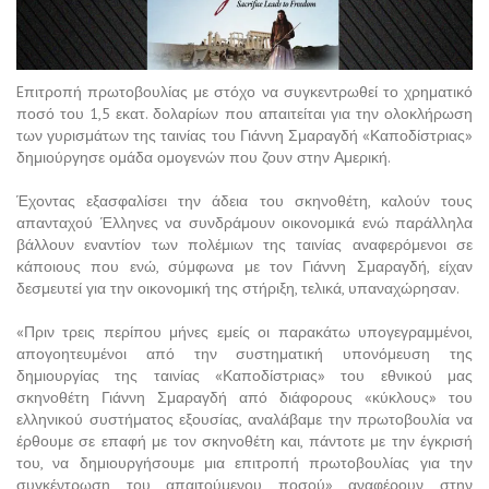
Eπιτροπή πρωτοβουλίας με στόχο να συγκεντρωθεί το χρηματικό
ποσό του 1,5 εκατ. δολαρίων που απαιτείται για την ολοκλήρωση
των γυρισμάτων της ταινίας του Γιάννη Σμαραγδή «Καποδίστριας»
δημιούργησε ομάδα ομογενών που ζουν στην Αμερική.
Έχοντας εξασφαλίσει την άδεια του σκηνοθέτη, καλούν τους
απανταχού Έλληνες να συνδράμουν οικονομικά ενώ παράλληλα
βάλλουν εναντίον των πολέμιων της ταινίας αναφερόμενοι σε
κάποιους που ενώ, σύμφωνα με τον Γιάννη Σμαραγδή, είχαν
δεσμευτεί για την οικονομική της στήριξη, τελικά, υπαναχώρησαν.
«Πριν τρεις περίπου μήνες εμείς οι παρακάτω υπογεγραμμένοι,
απογοητευμένοι από την συστηματική υπονόμευση της
δημιουργίας της ταινίας «Καποδίστριας» του εθνικού μας
σκηνοθέτη Γιάννη Σμαραγδή από διάφορους «κύκλους» του
ελληνικού συστήματος εξουσίας, αναλάβαμε την πρωτοβουλία να
έρθουμε σε επαφή με τον σκηνοθέτη και, πάντοτε με την έγκρισή
του, να δημιουργήσουμε μια επιτροπή πρωτοβουλίας για την
συγκέντρωση του απαιτούμενου ποσού» αναφέρουν στην