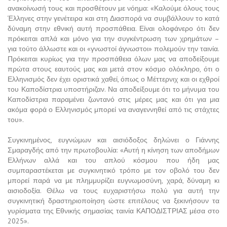
ανακοίνωσή τους και προσθέτουν με νόημα: «Καλούμε όλους τους
Έλληνες στην γενέτειρα και στη Διασπορά να συμβάλλουν το κατά
δύναμη στην εθνική αυτή προσπάθεια. Είναι ολοφάνερο ότι δεν
πρόκειται απλά και μόνο για την συγκέντρωση των χρημάτων –
για τούτο άλλωστε και οι «γνωστοί άγνωστοι» πολεμούν την ταινία.
Πρόκειται κυρίως για την προσπάθεια όλων μας να αποδείξουμε
πρώτα στους εαυτούς μας και μετά στον κόσμο ολόκληρο, ότι ο
Ελληνισμός δεν έχει οριστικά χαθεί, όπως ο Μέττερνιχ και οι εχθροί
του Καποδίστρια υποστήριζαν. Να αποδείξουμε ότι το μήνυμα του
Καποδίστρια παραμένει ζωντανό στις μέρες μας και ότι για μια
ακόμα φορά ο Ελληνισμός μπορεί να αναγεννηθεί από τις στάχτες
του».
Συγκινημένος, ευγνώμων και αισιόδοξος δηλώνει ο Γιάννης
Σμαραγδής από την πρωτοβουλία: «Αυτή η κίνηση των αποδήμων
Ελλήνων αλλά και του απλού κόσμου που ήδη μας
συμπαραστέκεται με συγκινητικό τρόπο με τον οβολό του δεν
μπορεί παρά να με πλημμυρίζει ευγνωμοσύνη, χαρά, δύναμη κι
αισιοδοξία. Θέλω να τους ευχαριστήσω πολύ για αυτή την
συγκινητική δραστηριοποίηση ώστε επιτέλους να ξεκινήσουν τα
γυρίσματα της Εθνικής σημασίας ταινία ΚΑΠΟΔΙΣΤΡΙΑΣ μέσα στο
2025».