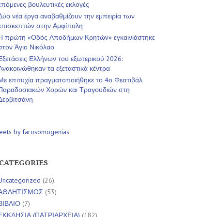
επόμενες βουλευτικές εκλογές
Δύο νέα έργα αναβαθμίζουν την εμπειρία των
επισκεπτών στην Αμφίπολη
Η πρώτη «Οδός Αποδήμων Κρητών» εγκαινιάστηκε
στον Άγιο Νικόλαο
Εξετάσεις Ελλήνων του εξωτερικού 2026:
Ανακοινώθηκαν τα εξεταστικά κέντρα
Με επιτυχία πραγματοποιήθηκε το 4ο Φεστιβάλ
Παραδοσιακών Χορών και Τραγουδιών στη
Δερβιτσάνη
eets by farosomogenias
CATEGORIES
Uncategorized
(26)
ΑΘΛΗΤΙΣΜΟΣ
(53)
ΒΙΒΛΙΟ
(7)
ΕΚΚΛΗΣΙΑ (ΠΑΤΡΙΑΡΧΕΙΑ)
(182)