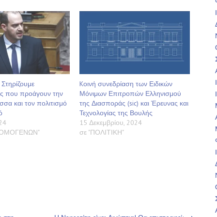
 Στηρίζουμε
Kοινή συνεδρίαση των Ειδικών
ς που προάγουν την
Μόνιμων Επιτροπών Ελληνισμού
σσα και τον πολιτισμό
της Διασποράς (sic) και Έρευνας και
ό
Τεχνολογίας της Βουλής
24
15 Δεκεμβρίου, 2024
Α ΟΜΟΓΕΝΩΝ"
σε "ΠΟΛΙΤΙΚΗ"