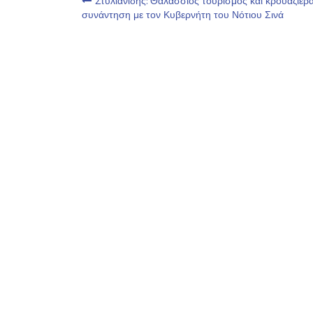
Πλοήγηση
Στυλιανίδης: Θαλάσσιος τουρισμός και κρουαζιέρ
συνάντηση με τον Κυβερνήτη του Νότιου Σινά
άρθρων