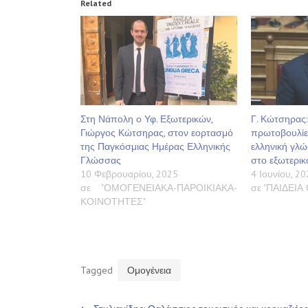
Related
Στη Νάπολη ο Υφ. Εξωτερικών,
Γ. Κώτσηρας:
Γιώργος Κώτσηρας, στον εορτασμό
πρωτοβουλίε
της Παγκόσμιας Ημέρας Ελληνικής
ελληνική γλώ
Γλώσσας
στο εξωτερικ
10 Φεβρουαρίου, 2025
4 Ιουνίου, 20
σε "ΟΜΟΓΕΝΕΙΑΚΑ-ΠΑΡΟΙΚΙΑΚΑ-
σε "ΠΑΙΔΕΙ
ΚΟΙΝΟΤΗΤΕΣ"
Tagged
Ομογένεια