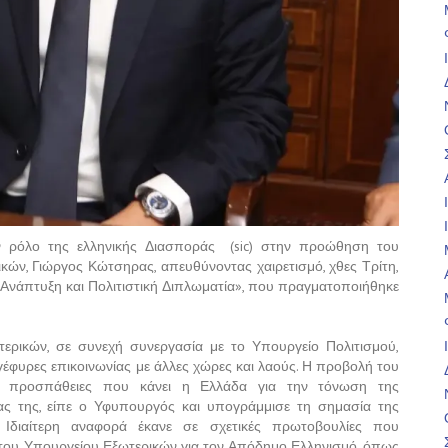
ον ρόλο της ελληνικής Διασποράς (sic) στην προώθηση του
κών, Γιώργος Κώτσηρας, απευθύνοντας χαιρετισμό, χθες Τρίτη,
ή Ανάπτυξη και Πολιτιστική Διπλωματία», που πραγματοποιήθηκε
ερικών, σε συνεχή συνεργασία με το Υπουργείο Πολιτισμού,
 γέφυρες επικοινωνίας με άλλες χώρες και λαούς. Η προβολή του
ρες προσπάθειες που κάνει η Ελλάδα για την τόνωση της
νας της, είπε ο Υφυπουργός και υπογράμμισε τη σημασία της
Ιδιαίτερη αναφορά έκανε σε σχετικές πρωτοβουλίες που
 του Υπουργείου Εξωτερικών για τον Απόδημο Ελληνισμό, όπως