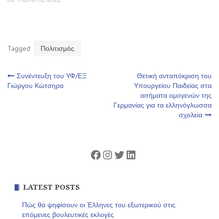
Tagged
Πολιτισμός
Πλοήγηση
Συνέντευξη του ΥΦ/ΕΞ
Θετική ανταπόκριση του
Γιώργου Κώτσηρα
Υπουργείου Παιδείας στα
αιτήματα ομογενών της
άρθρων
Γερμανίας για τα ελληνόγλωσσα
σχολεία
Facebook
Instagram
Twitter
Linkedin
LATEST POSTS
Πώς θα ψηφίσουν οι Έλληνες του εξωτερικού στις
επόμενες βουλευτικές εκλογές