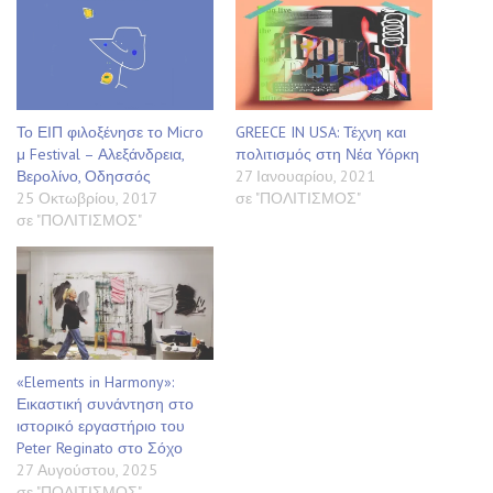
Το ΕΙΠ φιλοξένησε το Micro
GREECE IN USA: Τέχνη και
μ Festival – Αλεξάνδρεια,
πολιτισμός στη Νέα Υόρκη
Βερολίνο, Οδησσός
27 Ιανουαρίου, 2021
25 Οκτωβρίου, 2017
σε "ΠΟΛΙΤΙΣΜΟΣ"
σε "ΠΟΛΙΤΙΣΜΟΣ"
«Elements in Harmony»:
Εικαστική συνάντηση στο
ιστορικό εργαστήριο του
Peter Reginato στο Σόχο
27 Αυγούστου, 2025
σε "ΠΟΛΙΤΙΣΜΟΣ"