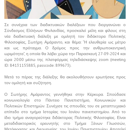
Σε συνέχεια των διαδικτυακών διαλέξεων που διοργανώνει ο
Σύνδεσμος Ελλήνων Φινλανδίας, προσκαλεί μέλη και φίλους στη
νέα διαδικτυακή διάλεξη με ομιλητή τον διδάκτορα Πολιτικής
Φιλοσοφίας, Σωτήρη Αμάραντο, και θέμα: “Η ελευθερία ως μέτρο
και ως πρόταγμα. Ο δρόμος προς την ανθρωποκεντρική
ωριμότητα”, η οποία θα λάβει χώρα την Παρασκευή 27-09-2024 και
ώρα 20:00 μέσω της πλατφόρμας τηλεδιάσκεψης zoom (meeting
ID: 84131155885, passcode: 899673).
Μετά το πέρας της διάλεξης θα ακολουθήσουν ερωτήσεις προς
τον ομιλητή και συζήτηση.
Ο Σωτήρης Αμάραντος γεννήθηκε στην Κέρκυρα. Σπούδασε
κοινωνιολογία στο Πάντειο Πανεπιστήμιο, Κοινωνικών και
Πολιτικών Επιστημών. Συνέχισε τις σπουδές του σε μεταπτυχιακό
επίπεδο στο τμήμα Ιστορίας του Ιονίου πανεπιστημίου. Από το
ίδιο τμήμα αναγορεύτηκε διδάκτορας Πολιτικής Φιλοσοφίας. Είναι
μεταδιδακτορικός ερευνητής στο Τμήμα Ξένων Γλωσσών,
Μετάφρασης και Διερμηνείας, του Ιονίου Πανεπιστημίου. Αποτελεί