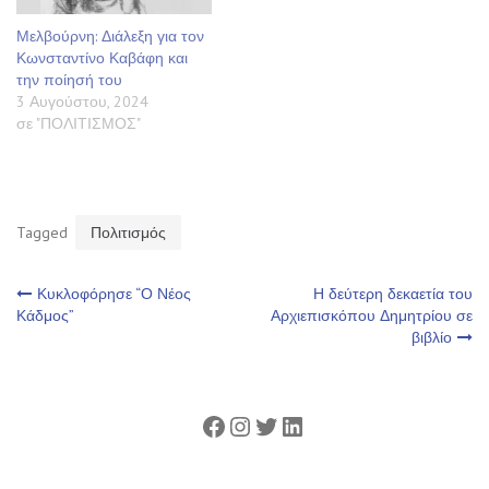
Μελβούρνη: Διάλεξη για τον
Κωνσταντίνο Καβάφη και
την ποίησή του
3 Αυγούστου, 2024
σε "ΠΟΛΙΤΙΣΜΟΣ"
Tagged
Πολιτισμός
Πλοήγηση
Κυκλοφόρησε “Ο Νέος
Η δεύτερη δεκαετία του
Κάδμος”
Αρχιεπισκόπου Δημητρίου σε
βιβλίο
άρθρων
Facebook
Instagram
Twitter
Linkedin