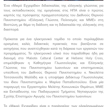
Ένα «Μικρό Εγχειρίδιο» διδασκαλίας της ελληνικής γλώσσας για
τους εκπαιδευτικούς της ομογένειας στις ΗΠΑ είναι ο πρώτος
καρπός της πρόσφατης πραγματοποίησης του Διεθνούς Θερινού
Πανεπιστημίου «Ελληνική Γλώσσα, Πολιτισμός και ΜΜΕ» στη
Βοστώνη, με θέμα τη διάδοση και τη διδασκαλία της ελληνικής στη
διασπορά.
Πρόκειται για ένα ηλεκτρονικό τομίδιο το οποίο περιλαμβάνει
ορισμένες καλές διδακτικές πρακτικές που βασίζονται σε
εισηγήσεις που αναπτύχθηκαν κατά τη διάρκεια των εργασιών του
προγράμματος. Το ηλεκτρονικό υλικό που παραδόθηκε ήδη για
διανομή στο Maliotis Cultural Center at Hellenic Holy Cross,
επιμελήθηκαν η Καθηγήτρια Γλωσσολογίας και Ελληνικής
Γλώσσας του Πανεπιστημίου Ιωαννίνων και επιστημονικώς
υπεύθυνη του Διεθνούς Θερινού Πανεπιστημίου κ. Νικολέττα
Τσιτσανούδη Μαλλίδη και η υποψήφια Διδάκτωρ Γλωσσολογίας
του ίδιου Πανεπιστημίου κ. Μαρίνα Παπαδοπούλου. Είναι μία
παραγωγή του Εργαστηρίου Μελέτης Κοινωνικών Θεμάτων, ΜΜΕ
και Εκπαίδευσης του Παιδαγωγικού Τμήματος Νηπιαγωγών της
Σχολής Επιστημών Αγωγής του Πανεπιστημίου Ιωαννίνων.
Το «Μικρό Εγχειρίδιο» είναι ο προάγγελος των ολοκληρωμένων