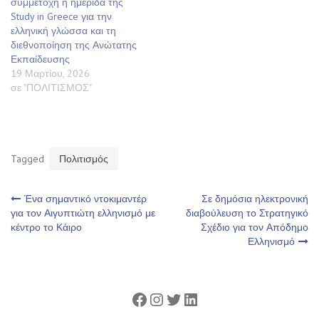
συμμετοχή η ημερίδα της
Study in Greece για την
ελληνική γλώσσα και τη
διεθνοποίηση της Ανώτατης
Εκπαίδευσης
19 Μαρτίου, 2026
σε "ΠΟΛΙΤΙΣΜΟΣ"
Tagged
Πολιτισμός
Πλοήγηση
Ένα σημαντικό ντοκιμαντέρ
Σε δημόσια ηλεκτρονική
για τον Αιγυπτιώτη ελληνισμό με
διαβούλευση το Στρατηγικό
κέντρο το Κάιρο
Σχέδιο για τον Απόδημο
άρθρων
Ελληνισμό
Facebook
Instagram
Twitter
Linkedin