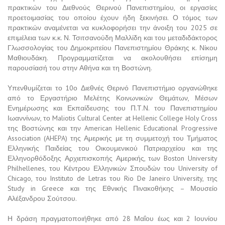
πρακτικών του Διεθνούς Θερινού Πανεπιστημίου, οι εργασίες
προετοιμασίας του οποίου έχουν ήδη ξεκινήσει. Ο τόμος των
πρακτικών αναμένεται να κυκλοφορήσει την άνοιξη του 2025 σε
επιμέλεια των κ.κ. Ν. Τσιτσανούδη Μαλλίδη και του μεταδιδάκτορος
Γλωσσολογίας του Δημοκριτείου Πανεπιστημίου Θράκης κ. Νίκου
Μαθιουδάκη. Προγραμματίζεται να ακολουθήσει επίσημη
παρουσίασή του στην Αθήνα και τη Βοστώνη.
Υπενθυμίζεται το 10ο Διεθνές Θερινό Πανεπιστήμιο οργανώθηκε
από το Εργαστήριο Μελέτης Κοινωνικών Θεμάτων, Μέσων
Ενημέρωσης και Εκπαίδευσης του Π.Τ.Ν. του Πανεπιστημίου
Ιωαννίνων, το Maliotis Cultural Center at Hellenic College Holy Cross
της Βοστώνης και την American Hellenic Educational Progressive
Association (AHEPA) της Αμερικής με τη συμμετοχή του Τμήματος
Ελληνικής Παιδείας του Οικουμενικού Πατριαρχείου και της
Ελληνορθόδοξης Αρχιεπισκοπής Αμερικής, των Boston University
Philhellenes, του Κέντρου Ελληνικών Σπουδών του University of
Chicago, του Instituto de Letras του Rio De Janeiro University, της
Study in Greece και της Εθνικής Πινακοθήκης – Μουσείο
Αλέξανδρου Σούτσου.
Η δράση πραγματοποιήθηκε από 28 Μαΐου έως και 2 Ιουνίου