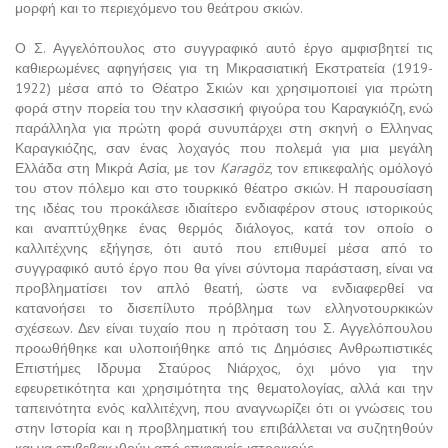
μορφή και το περιεχόμενο του θεάτρου σκιών.
Ο Σ. Αγγελόπουλος στο συγγραφικό αυτό έργο αμφισβητεί τις
καθιερωμένες αφηγήσεις για τη Μικρασιατική Εκστρατεία (1919-
1922) μέσα από το Θέατρο Σκιών και χρησιμοποιεί για πρώτη
φορά στην πορεία του την κλασσική φιγούρα του Καραγκιόζη, ενώ
παράλληλα για πρώτη φορά συνυπάρχει στη σκηνή ο Ελληνας
Καραγκιόζης, σαν ένας λοχαγός που πολεμά για μια μεγάλη
Ελλάδα στη Μικρά Ασία, με τον
Karagöz
, τον επικεφαλής ομόλογό
του στον πόλεμο και στο τουρκικό θέατρο σκιών. Η παρουσίαση
της ιδέας του προκάλεσε ιδιαίτερο ενδιαφέρον στους ιστορικούς
και αναπτύχθηκε ένας θερμός διάλογος, κατά τον οποίο ο
καλλιτέχνης εξήγησε, ότι αυτό που επιθυμεί μέσα από το
συγγραφικό αυτό έργο που θα γίνει σύντομα παράσταση, είναι να
προβληματίσει τον απλό θεατή, ώστε να ενδιαφερθεί να
κατανοήσει το δισεπίλυτο πρόβλημα των ελληνοτουρκικών
σχέσεων. Δεν είναι τυχαίο που η πρόταση του Σ. Αγγελόπουλου
προωθήθηκε και υλοποιήθηκε από τις Δημόσιες Ανθρωπιστικές
Επιστήμες Ιδρυμα Σταύρος Νιάρχος, όχι μόνο για την
εφευρετικότητα και χρησιμότητα της θεματολογίας, αλλά και την
ταπεινότητα ενός καλλιτέχνη, που αναγνωρίζει ότι οι γνώσεις του
στην Ιστορία και η προβληματική του επιβάλλεται να συζητηθούν