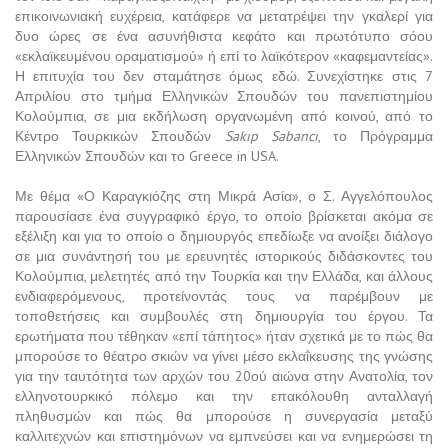
επικοινωνιακή ευχέρεια, κατάφερε να μετατρέψει την γκαλερί για
δυο ώρες σε ένα ασυνήθιστα κεφάτο και πρωτότυπο σόου
«εκλαϊκευμένου οραματισμού» ή επί το λαϊκότερον «καφεμαντείας».
Η επιτυχία του δεν σταμάτησε όμως εδώ. Συνεχίστηκε στις 7
Απριλίου στο τμήμα Ελληνικών Σπουδών του πανεπιστημίου
Κολούμπια, σε μια εκδήλωση οργανωμένη από κοινού, από το
Κέντρο Τουρκικών Σπουδών
Sakıp Sabancı
, το Πρόγραμμα
Ελληνικών Σπουδών και το Greece in USA.
Με θέμα «Ο Καραγκιόζης στη Μικρά Ασία», ο Σ. Αγγελόπουλος
παρουσίασε ένα συγγραφικό έργο, το οποίο βρίσκεται ακόμα σε
εξέλιξη και για το οποίο ο δημιουργός επεδίωξε να ανοίξει διάλογο
σε μια συνάντησή του με ερευνητές ιστορικούς διδάσκοντες του
Κολούμπια, μελετητές από την Τουρκία και την Ελλάδα, και άλλους
ενδιαφερόμενους, προτείνοντάς τους να παρέμβουν με
τοποθετήσεις και συμβουλές στη δημιουργία του έργου. Τα
ερωτήματα που τέθηκαν «επί τάπητος» ήταν σχετικά με το πώς θα
μπορούσε το θέατρο σκιών να γίνει μέσο εκλαΐκευσης της γνώσης
για την ταυτότητα των αρχών του 20ού αιώνα στην Ανατολία, τον
ελληνοτουρκικό πόλεμο και την επακόλουθη ανταλλαγή
πληθυσμών και πώς θα μπορούσε η συνεργασία μεταξύ
καλλιτεχνών και επιστημόνων να εμπνεύσει και να ενημερώσει τη