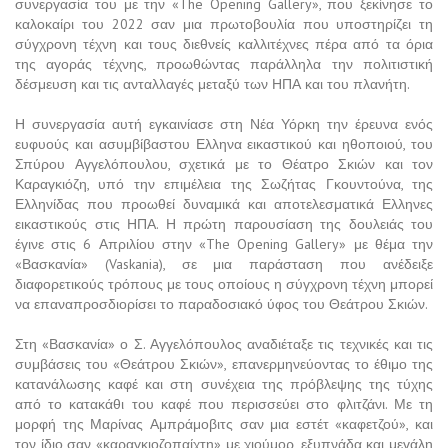
συνεργασία του με την «The Opening Gallery», που ξεκίνησε το
καλοκαίρι του 2022 σαν μια πρωτοβουλία που υποστηρίζει τη
σύγχρονη τέχνη και τους διεθνείς καλλιτέχνες πέρα από τα όρια
της αγοράς τέχνης, προωθώντας παράλληλα την πολιτιστική
δέσμευση και τις ανταλλαγές μεταξύ των ΗΠΑ και του πλανήτη.
Η συνεργασία αυτή εγκαινίασε στη Νέα Υόρκη την έρευνα ενός
ευφυούς και ασυμβίβαστου Ελληνα εικαστικού και ηθοποιού, του
Σπύρου Αγγελόπουλου, σχετικά με το Θέατρο Σκιών και τον
Καραγκιόζη, υπό την επιμέλεια της Σωζήτας Γκουντούνα, της
Ελληνίδας που προωθεί δυναμικά και αποτελεσματικά Ελληνες
εικαστικούς στις ΗΠΑ. Η πρώτη παρουσίαση της δουλειάς του
έγινε στις 6 Απριλίου στην «The Opening Gallery» με θέμα την
«Βασκανία» (Vaskania), σε μια παράσταση που ανέδειξε
διαφορετικούς τρόπους με τους οποίους η σύγχρονη τέχνη μπορεί
να επαναπροσδιορίσει το παραδοσιακό ύφος του Θεάτρου Σκιών.
Στη «Βασκανία» ο Σ. Αγγελόπουλος αναδιέταξε τις τεχνικές και τις
συμβάσεις του «Θεάτρου Σκιών», επανερμηνεύοντας το έθιμο της
κατανάλωσης καφέ και στη συνέχεια της πρόβλεψης της τύχης
από το κατακάθι του καφέ που περισσεύει στο φλιτζάνι. Με τη
μορφή της Μαρίνας Αμπράμοβιτς σαν μια εστέτ «καφετζού», και
τον ίδιο σαν «καραγκιοζοπαίχτη» με χιούμορ, εξυπνάδα και μεγάλη