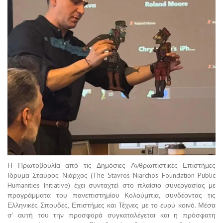
Η Πρωτοβουλία από τις Δημόσιες Ανθρωπιστικές Επιστήμες
Ιδρυμα Σταύρος Νιάρχος (Τhe Stavros Niarchos Foundation Public
Humanities Initiative) έχει συνταχτεί στο πλαίσιο συνεργασίας με
προγράμματα του πανεπιστημίου Κολούμπια, συνδέοντας τις
Ελληνικές Σπουδές, Επιστήμες και Τέχνες με το ευρύ κοινό. Μέσα
σ’ αυτή του την προσφορά συγκαταλέγεται και η πρόσφατη