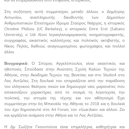
και να επιβεβαιωθούν από επιφανείς ιστορικούς.
Στη συζήτηση αυτή συμμετείχαν, μεταξύ άλλων, ο Δημήτρης
Αντωνίου, αναπληρωτής διευθυντής των Δημοσίων
Ανθρωπιστικών Επιστημών Ιδρυμα Σταύρος Νιάρχος, η ιστορικός
Christine Philliou (UC Berkeley), ο ιστορικός Emre Erol (Sabanci
University), o Udi Aloni Ισραηλινοαμερικανός κινηματογραφιστής,
συγγραφέας, εικαστικός καλλιτέχνης και πολιτικός ακτιβιστής, ο
Νίκος Πηλός, διεθνώς αναγνωρισμένος φωτογράφος και πολλοί
άλλοι.
Βιογραφικά:
Ο Σπύρος Αγγελόπουλος είναι εικαστικός και
ηθοποιός. Σπούδασε στην Ανώτατη Σχολή Καλών Τεχνών της
Αθήνας, στην Ακαδημία Τεχνών της Βενετίας και στο Studio4 στο
Λος Αντζελες. Στη δουλειά του επηρεάζεται από την παράδοση
του ελληνικού θεάτρου σκιών και δημιουργεί νέες μαριονέτες που
απεικονίζουν χαρακτήρες από το σινεμά, τη λογοτεχνία, την
πολιτική, την ιστορία της τέχνης και τον αθλητισμό. Εχει
συμμετάσχει στην 6η Μπιενάλε της Αθήνας το 2018 και η δουλειά
του έχει δημοσιευτεί στο Art Forum, τον «Guardian» και αλλού. Ζει
και εργάζεται ανάμεσα στην Αθήνα και το Λος Αντζελες.
Η Δρ Σωζήτα Γκουντούνα είναι επιμελήτρια, καθηγήτρια και