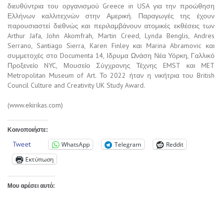
διευθύντρια του οργανισμού Greece in USA για την προώθηση
Ελλήνων καλλιτεχνών στην Αμερική. Παραγωγές της έχουν
παρουσιαστεί διεθνώς και περιλαμβάνουν ατομικές εκθέσεις των
Arthur Jafa, John Akomfrah, Martin Creed, Lynda Benglis, Andres
Serrano, Santiago Sierra, Karen Finley και Marina Abramovic και
συμμετοχές στο Documenta 14, Ιδρυμα Ωνάση Νέα Υόρκη, Γαλλικό
Προξενείο NYC, Μουσείο Σύγχρονης Τέχνης EMST και MET
Metropolitan Museum of Art. Το 2022 ήταν η νικήτρια του British
Council Culture and Creativity UK Study Award.
(www.ekirikas.com)
Κοινοποιήστε:
Tweet
WhatsApp
Telegram
Reddit
Εκτύπωση
Μου αρέσει αυτό: