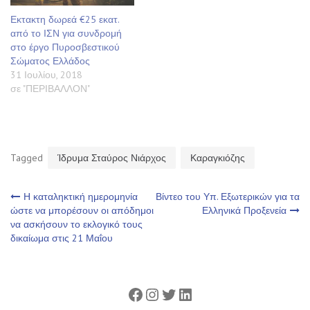
Εκτακτη δωρεά €25 εκατ.
από το ΙΣΝ για συνδρομή
στο έργο Πυροσβεστικού
Σώματος Ελλάδος
31 Ιουλίου, 2018
σε "ΠΕΡΙΒΑΛΛΟΝ"
Tagged
Ίδρυμα Σταύρος Νιάρχος
Καραγκιόζης
Πλοήγηση
Η καταληκτική ημερομηνία
Βίντεο του Υπ. Εξωτερικών για τα
ώστε να μπορέσουν οι απόδημοι
Ελληνικά Προξενεία
να ασκήσουν το εκλογικό τους
άρθρων
δικαίωμα στις 21 Μαΐου
Facebook
Instagram
Twitter
Linkedin