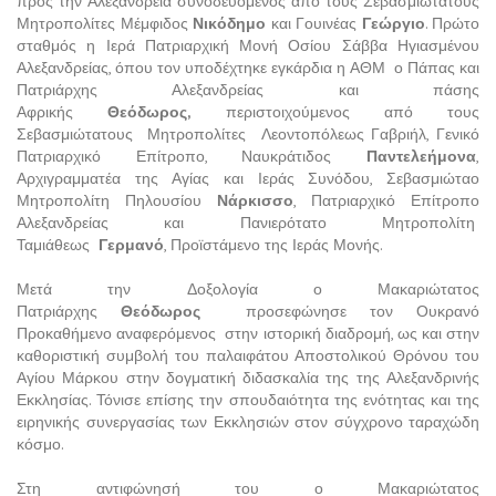
προς την Αλεξάνδρεια συνοδευόμενος από τους Σεβασμιώτατους
Μητροπολίτες Μέμφιδος
Νικόδημο
και Γουινέας
Γεώργιο
. Πρώτο
σταθμός η Ιερά Πατριαρχική Μονή Οσίου Σάββα Ηγιασμένου
Αλεξανδρείας, όπου τον υποδέχτηκε εγκάρδια η ΑΘΜ ο Πάπας και
Πατριάρχης Αλεξανδρείας και πάσης
Αφρικής
Θεόδωρος,
περιστοιχούμενος από τους
Σεβασμιώτατους Μητροπολίτες Λεοντοπόλεως Γαβριήλ, Γενικό
Πατριαρχικό Επίτροπο, Ναυκράτιδος
Παντελεήμονα
,
Αρχιγραμματέα της Αγίας και Ιεράς Συνόδου, Σεβασμιώταο
Μητροπολίτη Πηλουσίου
Νάρκισσο
, Πατριαρχικό Επίτροπο
Αλεξανδρείας και Πανιερότατο Μητροπολίτη
Ταμιάθεως
Γερμανό
, Προϊστάμενο της Ιεράς Μονής.
Μετά την Δοξολογία ο Μακαριώτατος
Πατριάρχης
Θεόδωρος
προσεφώνησε τον Ουκρανό
Προκαθήμενο αναφερόμενος στην ιστορική διαδρομή, ως και στην
καθοριστική συμβολή του παλαιφάτου Αποστολικού Θρόνου του
Αγίου Μάρκου στην δογματική διδασκαλία της της Αλεξανδρινής
Εκκλησίας. Τόνισε επίσης την σπουδαιότητα της ενότητας και της
ειρηνικής συνεργασίας των Εκκλησιών στον σύγχρονο ταραχώδη
κόσμο.
Στη αντιφώνησή του ο Μακαριώτατος