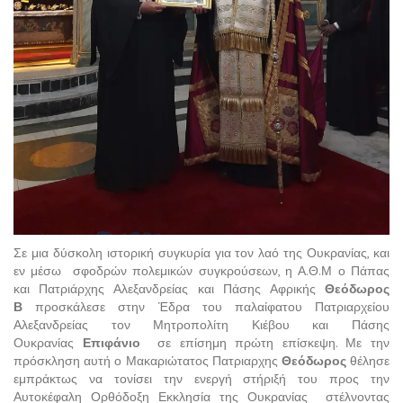
Σε μια δύσκολη ιστορική συγκυρία για τον λαό της Ουκρανίας, και
εν μέσω σφοδρών πολεμικών συγκρούσεων, η Α.Θ.Μ ο Πάπας
και Πατριάρχης Αλεξανδρείας και Πάσης Αφρικής
Θεόδωρος
Β
προσκάλεσε στην Έδρα του παλαίφατου Πατριαρχείου
Αλεξανδρείας τον Μητροπολίτη Κιέβου και Πάσης
Ουκρανίας
Επιφάνιο
σε επίσημη πρώτη επίσκεψη. Με την
πρόσκληση αυτή ο Μακαριώτατος Πατριαρχης
Θεόδωρος
θέλησε
εμπράκτως να τονίσει την ενεργή στήριξή του προς την
Αυτοκέφαλη Ορθόδοξη Εκκλησία της Ουκρανίας στέλνοντας