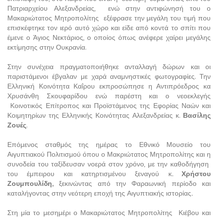
Πατριαρχείου Αλεξανδρείας, ενώ στην αντιφώνησή του ο
Μακαριώτατος Μητροπολίτης εξέφρασε την μεγάλη του τιμή που
επισκέφτηκε τον ιερό αυτό χώρο και είδε από κοντά το σπίτι που
έμενε ο Άγιος Νεκτάριος, ο οποίος όπως ανέφερε χαίρει μεγάλης
εκτίμησης στην Ουκρανία.
Στην συνέχεια πραγματοποιήθηκε ανταλλαγή δώρων και οι
παριστάμενοι έβγαλαν με χαρά αναμνηστικές φωτογραφίες. Την
Ελληνική Κοινότητα Καΐρου εκπροσώπησε η Αντιπρόεδρος κα
Χρυσάνθη Σκουφαρίδου ενώ παρέστη και ο νεοεκλεγής
Κοινοτικός Επίτροπος και Προϊστάμενος της Εφορίας Ναών και
Κοιμητηρίων της Ελληνικής Κοινότητας Αλεξανδρείας κ.
Βασίλης
Ζουές
.
Επόμενος σταθμός της ημέρας το Εθνικό Μουσείο του
Αιγυπτιακού Πολιτισμού όπου ο Μακριώτατος Μητροπολίτης και η
συνοδεία του ταξίδευσαν νοερά στον χρόνο, με την καθοδήγηση
του έμπειρου και κατηρτισμένου ξεναγού κ
. Χρήστου
Ζουμπουλίδη,
ξεκινώντας από την Φαραωνική περίοδο και
καταλήγοντας στην νεότερη εποχή της Αιγυπτιακής ιστορίας
.
Στη μία το μεσημέρι ο Μακαριώτατος Μητροπολίτης Κιέβου και