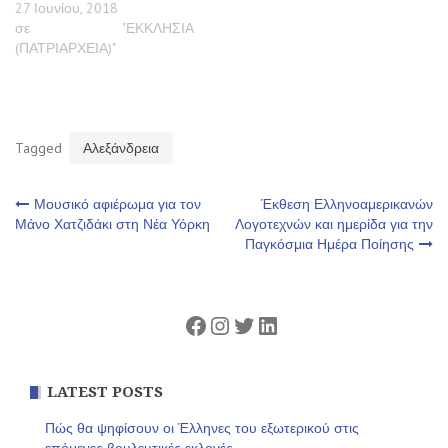
27 Ιουνίου, 2018
σε "ΕΚΚΛΗΣΙΑ
(ΠΑΤΡΙΑΡΧΕΙΑ)"
Tagged
Αλεξάνδρεια
Πλοήγηση
Μουσικό αφιέρωμα για τον
Έκθεση Ελληνοαμερικανών
Μάνο Χατζιδάκι στη Νέα Υόρκη
Λογοτεχνών και ημερίδα για την
Παγκόσμια Ημέρα Ποίησης
άρθρων
Facebook
Instagram
Twitter
Linkedin
LATEST POSTS
Πώς θα ψηφίσουν οι Έλληνες του εξωτερικού στις