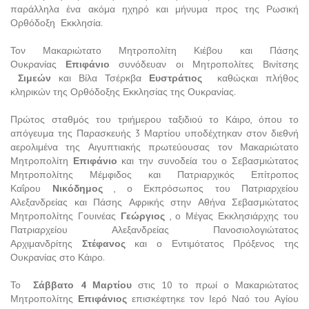
παράλληλα ένα ακόμα ηχηρό και μήνυμα προς της Ρωσική
Ορθόδοξη Εκκλησία.
Τον Μακαριώτατο Μητροπολίτη Κιέβου και Πάσης
Ουκρανίας
Επιφάνιο
συνόδευαν οι Μητροπολίτες Βινίτσης
Σιμεών
και Βίλα Τσέρκβα
Ευστράτιος
καθώςκαι πλήθος
κληρικών της Ορθόδοξης Εκκλησίας της Ουκρανίας.
Πρώτος σταθμός του τριήμερου ταξιδιού το Κάιρο, όπου το
απόγευμα της Παρασκευής 3 Μαρτίου υποδέχτηκαν στον διεθνή
αερολιμένα της Αιγυπτιακής πρωτεύουσας τον Μακαριώτατο
Μητροπολίτη
Επιφάνιο
και την συνοδεία του ο Σεβασμιώτατος
Μητροπολίτης Μέμφιδος και Πατριαρχικός Επίτροπος
Καΐρου
Νικόδημος
, ο Εκπρόσωπος του Πατριαρχείου
Αλεξανδρείας και Πάσης Αφρικής στην Αθήνα Σεβασμιώτατος
Μητροπολίτης Γουινέας
Γεώργιος
, ο Μέγας Εκκλησιάρχης του
Πατριαρχείου Αλεξανδρείας Πανοσιολογιώτατος
Αρχιμανδρίτης
Στέφανος
και ο Εντιμότατος Πρόξενος της
Ουκρανίας στο Κάιρο.
Το
Σάββατο 4 Μαρτίου
στις 10 το πρωί ο Μακαριώτατος
Μητροπολίτης
Επιφάνιος
επισκέφτηκε τον Ιερό Ναό του Αγίου