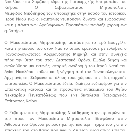
Νικολάου στο Χαμζάουι, έδρα της Πατριαρχικής Επιτροπείας του
Καΐρου. Ο Σεβασμιώτατος Μητροπολίτης
Μέμφιδος
Νικόδημος
τον υποδέχτηκε στην είσοδο του ιστορικού
Ιερού Ναού ενώ οι καμπάνες χτυπούσαν δυνατά και ευφρόσυνα
και η μπάντα των Αραβόφωνων Προσκόπων παιάνιζε χαρούμενα
εμβατήρια.
Ο Μακαριώτατος Μητροπολίτης ασπάστηκε το ιερό Ευαγγέλιο
κατά την είσοδό του στον Ναό το οποίο κρατούσε με ευλάβεια ο
Πανοσιολογιώτατος Αρχιμανδρίτης
Μιχαήλ
και στην συνέχεια
πήρε την θέση του στον Δεσποτικό Θρόνο. Εψάλη δέηση και
ακολούθησε μια εκτενής ιστορική αναδρομή του Ιερού Ναού του
Αγίου Νικολάου καθώς και ξενάγηση από τον Πανοσιολογιώτατο
Αρχιμανδρίτη
Στέφανο
σε όλους τους χώρους της Πατριαρχικής
Επιτροπείας. Ο Μακαριώτατος έδειξε ιδιαίτερο ενδιαφέρον για την
Επισκοπική κατοικία και τα προσωπικά αντικείμενα του
Αγίου
Νεκταρίου Πενταπόλεως
που είχε διατελέσει Πατριαρχικός
Επίτροπος Καΐρου.
Ο Σεβασμιώτατος Μητροπολίτης
Νικόδημος
στην προσφώνηση
του προς τον Μακαριώτατο Μητροπολίτη
Επιφάνιο
στην
Αίθουσα του Θρόνου μοιράστηκε την ιδιαίτερη χαρά του για την
επίσκεψη του, στο Κάιρο που είναι η δεύτερη έδρα όπως είπε του