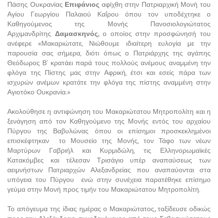
Πάσης Ουκρανίας
Επιφάνιος
αφίχθη στην Πατριαρχική Μονή του
Αγίου Γεωργίου Παλαιού Καΐρου όπου τον υποδέχτηκε ο
Καθηγούμενος της Μονής Πανοσιολογιώτατος
Αρχιμανδρίτης
Δαμασκηνός,
ο οποίος στην προσφώνησή του
ανέφερε «Μακαριώτατε, Νιώθουμε ιδιαίτερη ευλογία με την
παρουσία σας σήμερα, διότι όπως ο Πατριάρχης της αγάπης
Θεόδωρος Β’ κρατάει παρά τους πολλούς ανέμους αναμμένη την
φλόγα της Πίστης μας στην Αφρική, έτσι και εσείς πάρα των
ισχυρών ανέμων κρατάτε την φλόγα της πίστης αναμμένη στην
Αγιοτόκο Ουκρανία.»
Ακολούθησε η αντιφώνηση του Μακαριώτατου Μητροπολίτη και η
ξενάγηση από τον Καθηγούμενο της Μονής εντός του αρχαίου
Πύργου της Βαβυλώνας όπου οι επίσημοι προσκεκλημένοι
επισκέφτηκαν το Μουσείο της Μονής, τον Τάφο των νέων
Μαρτύρων Γαβριήλ και Κυρμιδώλη, τις Ελληνορωμαϊκές
Κατακόμβες και τέλεσαν Τρισάγιο υπέρ αναπαύσεως των
αειμνήστων Πατριαρχών Αλεξανδρείας που αναπαύονται στα
υπόγεια του Πύργου ενώ στην συνέχεια παρατέθηκε επίσημο
γεύμα στην Μονή προς τιμήν του Μακαριώτατου Μητροπολίτη.
Το απόγευμα της ίδιας ημέρας ο Μακαριώτατος
,
ταξίδευσε οδικώς