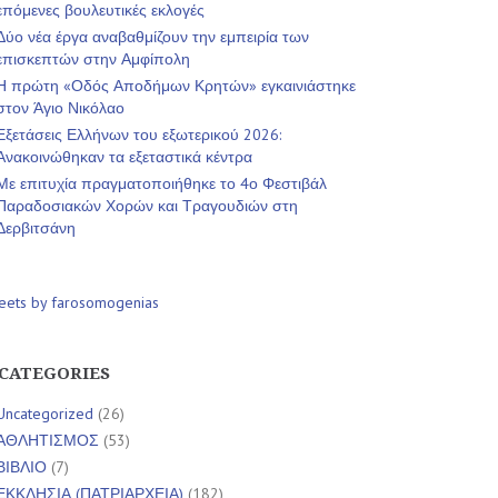
επόμενες βουλευτικές εκλογές
Δύο νέα έργα αναβαθμίζουν την εμπειρία των
επισκεπτών στην Αμφίπολη
Η πρώτη «Οδός Αποδήμων Κρητών» εγκαινιάστηκε
στον Άγιο Νικόλαο
Εξετάσεις Ελλήνων του εξωτερικού 2026:
Ανακοινώθηκαν τα εξεταστικά κέντρα
Με επιτυχία πραγματοποιήθηκε το 4ο Φεστιβάλ
Παραδοσιακών Χορών και Τραγουδιών στη
Δερβιτσάνη
eets by farosomogenias
CATEGORIES
Uncategorized
(26)
ΑΘΛΗΤΙΣΜΟΣ
(53)
ΒΙΒΛΙΟ
(7)
ΕΚΚΛΗΣΙΑ (ΠΑΤΡΙΑΡΧΕΙΑ)
(182)