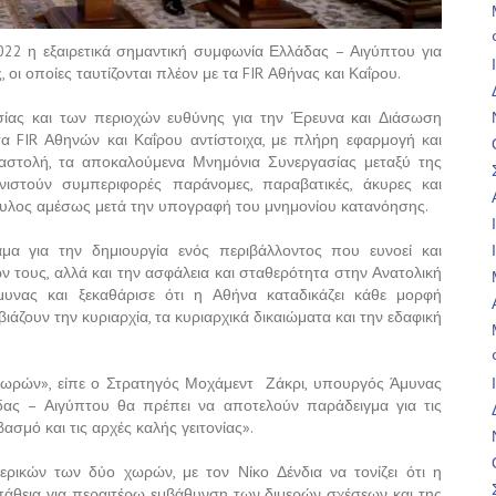
22 η εξαιρετικά σημαντική συμφωνία Ελλάδας – Αιγύπτου για
ι οποίες ταυτίζονται πλέον με τα FIR Αθήνας και Καΐρου.
οσίας και των περιοχών ευθύνης για την Έρευνα και Διάσωση
τα FIR Αθηνών και Καΐρου αντίστοιχα, με πλήρη εφαρμογή και
ιαστολή, τα αποκαλούμενα Μνημόνια Συνεργασίας μεταξύ της
νιστούν συμπεριφορές παράνομες, παραβατικές, άκυρες και
ουλος αμέσως μετά την υπογραφή του μνημονίου κατανόησης.
μα για την δημιουργία ενός περιβάλλοντος που ευνοεί και
ν τους, αλλά και την ασφάλεια και σταθερότητα στην Ανατολική
υνας και ξεκαθάρισε ότι η Αθήνα καταδικάζει κάθε μορφή
άζουν την κυριαρχία, τα κυριαρχικά δικαιώματα και την εδαφική
χωρών», είπε ο Στρατηγός Μοχάμεντ Ζάκρι, υπουργός Άμυνας
άδας – Αιγύπτου θα πρέπει να αποτελούν παράδειγμα για τις
σμό και τις αρχές καλής γειτονίας».
ερικών των δύο χωρών, με τον Νίκο Δένδια να τονίζει ότι η
άθεια για περαιτέρω εμβάθυνση των διμερών σχέσεων και της