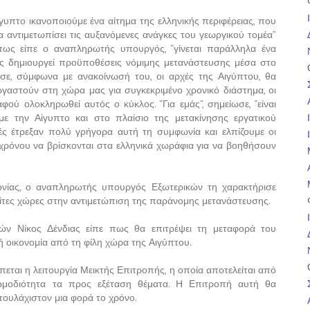
υπτο ικανοποιούμε ένα αίτημα της ελληνικής περιφέρειας, που
α αντιμετωπίσει τις αυξανόμενες ανάγκες του γεωργικού τομέα”
πως είπε ο αναπληρωτής υπουργός, “γίνεται παράλληλα ένα
ς δημιουργεί προϋποθέσεις νόμιμης μετανάστευσης μέσα στο
ησε, σύμφωνα με ανακοίνωσή του, οι αρχές της Αιγύπτου, θα
ργαστούν στη χώρα μας για συγκεκριμένο χρονικό διάστημα, οι
ύ ολοκληρωθεί αυτός ο κύκλος. “Για εμάς”, σημείωσε, “είναι
ε την Αίγυπτο και στο πλαίσιο της μετακίνησης εργατικού
χές έτρεξαν πολύ γρήγορα αυτή τη συμφωνία και ελπίζουμε οι
 χρόνου να βρίσκονται στα ελληνικά χωράφια για να βοηθήσουν
ωνίας, ο αναπληρωτής υπουργός Εξωτερικών τη χαρακτήρισε
ίτες χώρες στην αντιμετώπιση της παράνομης μετανάστευσης.
ών Νίκος Δένδιας είπε πως θα επιτρέψει τη μεταφορά του
ή οικονομία από τη φίλη χώρα της Αιγύπτου.
εται η λειτουργία Μεικτής Επιτροπής, η οποία αποτελείται από
μοδιότητα τα προς εξέταση θέματα. Η Επιτροπή αυτή θα
τουλάχιστον μια φορά το χρόνο.