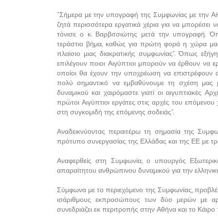
“Σήμερα με την υπογραφή της Συμφωνίας με την Αίγ
ζητά περισσότερα εργατικά χέρια για να μπορέσει ν
τόνισε ο κ. Βαρβιτσιώτης μετά την υπογραφή. Ό
τεράστιο βήμα, καθώς για πρώτη φορά η χώρα μα
πλαίσιο μιας διακρατικής συμφωνίας”. Όπως εξήγ
επιλέγουν ποιοι Αιγύπτιοι μπορούν να έρθουν να ε
οποίοι θα έχουν την υποχρέωση να επιστρέφουν αφο
πολύ σημαντικό να εμβαθύνουμε τη σχέση μας μ
δυναμικού και χαιρόμαστε γιατί οι αιγυπτιακές Αρ
πρώτοι Αιγύπτιοι εργάτες στις αρχές του επόμενου
στη συγκομιδή της επόμενης σοδειάς”.
Αναδεικνύοντας περαιτέρω τη σημασία της Συμφ
πρότυπο συνεργασίας της Ελλάδας και της ΕΕ με τρ
Αναφερθείς στη Συμφωνία, ο υπουργός Εξωτερικ
απαραίτητου ανθρώπινου δυναμικού για την ελληνικ
Σύμφωνα με το περιεχόμενο της Συμφωνίας, προβλέπ
ισάριθμους εκπροσώπους των δύο μερών με αρ
συνεδριάζει εκ περιτροπής στην Αθήνα και το Κάιρο 