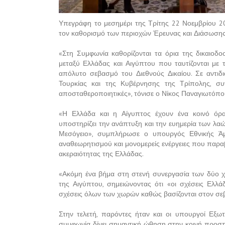
Υπεγράφη το μεσημέρι της Τρίτης 22 Νοεμβρίου 20
τον καθορισμό των περιοχών Έρευνας και Διάσωσης, ο
«Στη Συμφωνία καθορίζονται τα όρια της δικαιοδ
μεταξύ Ελλάδας και Αιγύπτου που ταυτίζονται με 
απόλυτο σεβασμό του Διεθνούς Δικαίου. Σε αντιδ
Τουρκίας και της Κυβέρνησης της Τρίπολης, συ
αποσταθεροποιητικές», τόνισε ο Νίκος Παναγιωτόπ
«Η Ελλάδα και η Αίγυπτος έχουν ένα κοινό όρα
υποστηρίζει την ανάπτυξη και την ευημερία των λαώ
Μεσόγειο», συμπλήρωσε ο υπουργός Εθνικής Άμ
αναθεωρητισμού και μονομερείς ενέργειες που παραβι
ακεραιότητας της Ελλάδας.
«Ακόμη ένα βήμα στη στενή συνεργασία των δύο 
της Αιγύπτου, σημειώνοντας ότι «οι σχέσεις Ελλ
σχέσεις όλων των χωρών καθώς βασίζονται στον σεβα
Στην τελετή, παρόντες ήταν και οι υπουργοί Εξωτ
συμφωνία δίνει σημαντική ώθηση στην κοινή προσπ