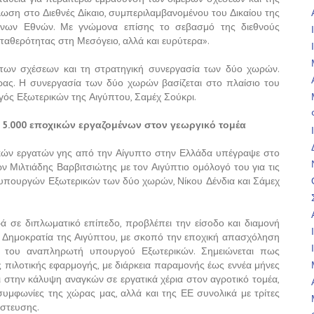
ωση στο Διεθνές Δίκαιο, συμπεριλαμβανομένου του Δικαίου της
νων Εθνών. Με γνώμονα επίσης το σεβασμό της διεθνούς
σταθερότητας στη Μεσόγειο, αλλά και ευρύτερα».
 των σχέσεων και τη στρατηγική συνεργασία των δύο χωρών.
ρας. Η συνεργασία των δύο χωρών βασίζεται στο πλαίσιο του
ός Εξωτερικών της Αιγύπτου, Σαμέχ Σούκρι.
5.000 εποχικών εργαζομένων στον γεωργικό τομέα
κών εργατών γης από την Αίγυπτο στην Ελλάδα υπέγραψε στο
Μιλτιάδης Βαρβιτσιώτης με τον Αιγύπτιο ομόλογό του για τις
υπουργών Εξωτερικών των δύο χωρών, Νίκου Δένδια και Σάμεχ
ά σε διπλωματικό επίπεδο, προβλέπει την είσοδο και διαμονή
 Δημοκρατία της Αιγύπτου, με σκοπό την εποχική απασχόληση
ση του αναπληρωτή υπουργού Εξωτερικών. Σημειώνεται πως
ος πιλοτικής εφαρμογής, με διάρκεια παραμονής έως εννέα μήνες
ι στην κάλυψη αναγκών σε εργατικά χέρια στον αγροτικό τομέα,
 συμφωνίες της χώρας μας, αλλά και της ΕΕ συνολικά με τρίτες
στευσης.