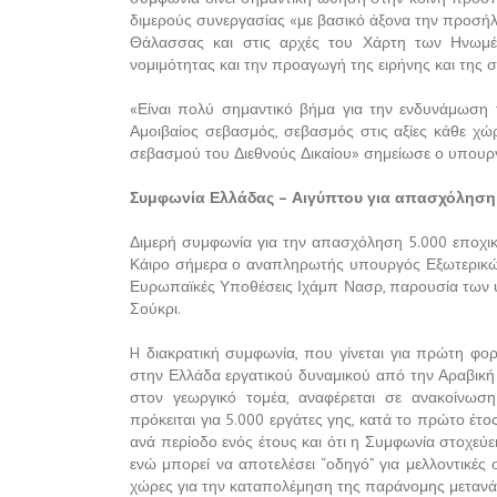
διμερούς συνεργασίας «με βασικό άξονα την προσήλ
Θάλασσας και στις αρχές του Χάρτη των Ηνωμέ
νομιμότητας και την προαγωγή της ειρήνης και της 
«Είναι πολύ σημαντικό βήμα για την ενδυνάμωση
Αμοιβαίος σεβασμός, σεβασμός στις αξίες κάθε χώ
σεβασμού του Διεθνούς Δικαίου» σημείωσε ο υπουργ
Συμφωνία Ελλάδας – Αιγύπτου για απασχόληση 
Διμερή συμφωνία για την απασχόληση 5.000 εποχι
Κάιρο σήμερα ο αναπληρωτής υπουργός Εξωτερικών 
Ευρωπαϊκές Υποθέσεις Ιχάμπ Νασρ, παρουσία των 
Σούκρι.
H διακρατική συμφωνία, που γίνεται για πρώτη φορ
στην Ελλάδα εργατικού δυναμικού από την Αραβική
στον γεωργικό τομέα, αναφέρεται σε ανακοίνω
πρόκειται για 5.000 εργάτες γης, κατά το πρώτο έτ
ανά περίοδο ενός έτους και ότι η Συμφωνία στοχεύε
ενώ μπορεί να αποτελέσει “οδηγό” για μελλοντικές
χώρες για την καταπολέμηση της παράνομης μετανά