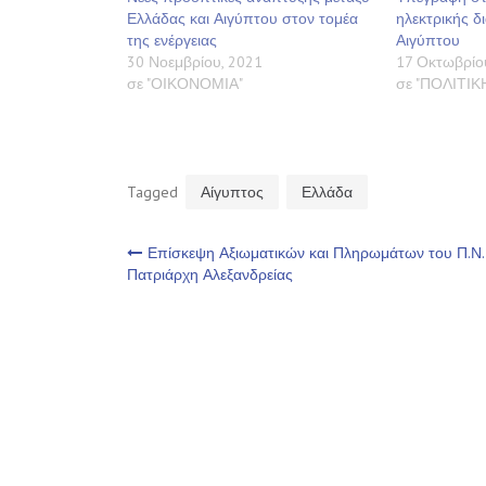
Ελλάδας και Αιγύπτου στον τομέα
ηλεκτρικής δ
της ενέργειας
Αιγύπτου
30 Νοεμβρίου, 2021
17 Οκτωβρίο
σε "ΟΙΚΟΝΟΜΙΑ"
σε "ΠΟΛΙΤΙΚ
Tagged
Αίγυπτος
Ελλάδα
Πλοήγηση
Επίσκεψη Αξιωματικών και Πληρωμάτων του Π.Ν.
Πατριάρχη Αλεξανδρείας
άρθρων