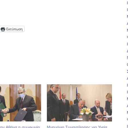
Εκτύπωση
ην Αθήνα η συμφωνία
Μνημόνιο Συναντίληψης για Υγεία