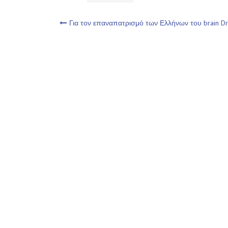
Πλοήγηση
Για τον επαναπατρισμό των Ελλήνων του brain Dr
άρθρων