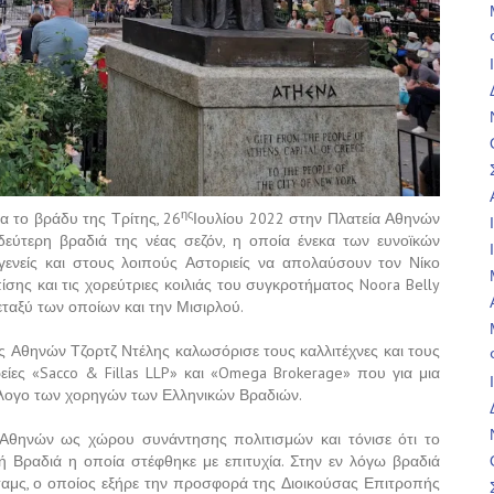
ης
α το βράδυ της Τρίτης, 26
Ιουλίου 2022 στην Πλατεία Αθηνών
δεύτερη βραδιά της νέας σεζόν, η οποία ένεκα των ευνοϊκών
ενείς και στους λοιπούς Αστοριείς να απολαύσουν τον Νίκο
ίσης και τις χορεύτριες κοιλιάς του συγκροτήματος Noora Belly
εταξύ των οποίων και την Μισιρλού.
 Αθηνών Τζορτζ Ντέλης καλωσόρισε τους καλλιτέχνες και τους
ρείες «Sacco & Fillas LLP» και «Omega Brokerage» που για μια
λογο των χορηγών των Ελληνικών Βραδιών.
 Αθηνών ως χώρου συνάντησης πολιτισμών και τόνισε ότι το
 Βραδιά η οποία στέφθηκε με επιτυχία. Στην εν λόγω βραδιά
αμς, ο οποίος εξήρε την προσφορά της Διοικούσας Επιτροπής