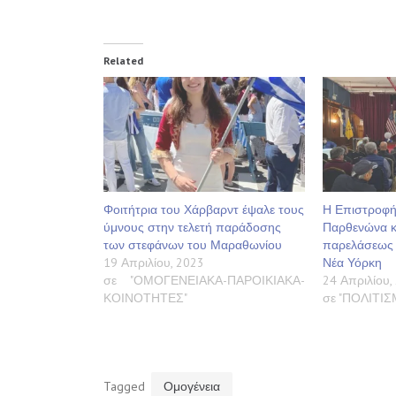
Related
Φοιτήτρια του Χάρβαρντ έψαλε τους
Η Επιστροφή
ύμνους στην τελετή παράδοσης
Παρθενώνα κ
των στεφάνων του Μαραθωνίου
παρελάσεως 
19 Απριλίου, 2023
Νέα Υόρκη
σε "ΟΜΟΓΕΝΕΙΑΚΑ-ΠΑΡΟΙΚΙΑΚΑ-
24 Απριλίου,
ΚΟΙΝΟΤΗΤΕΣ"
σε "ΠΟΛΙΤΙ
Tagged
Ομογένεια