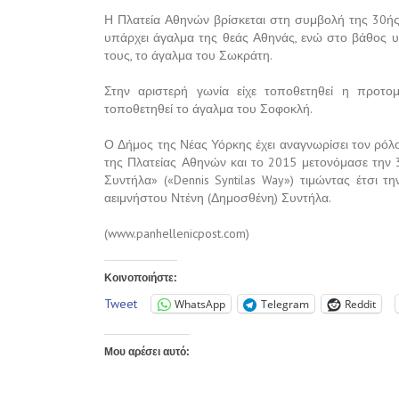
Η Πλατεία Αθηνών βρίσκεται στη συμβολή της 30ής
υπάρχει άγαλμα της θεάς Αθηνάς, ενώ στο βάθος υ
τους, το άγαλμα του Σωκράτη.
Στην αριστερή γωνία είχε τοποθετηθεί η προτομ
τοποθετηθεί το άγαλμα του Σοφοκλή.
Ο Δήμος της Νέας Υόρκης έχει αναγνωρίσει τον ρόλ
της Πλατείας Αθηνών και το 2015 μετονόμασε τη
Συντήλα» («Dennis Syntilas Way») τιμώντας έτσι 
αειμνήστου Ντένη (Δημοσθένη) Συντήλα.
(www.panhellenicpost.com)
Κοινοποιήστε:
Tweet
WhatsApp
Telegram
Reddit
Μου αρέσει αυτό: