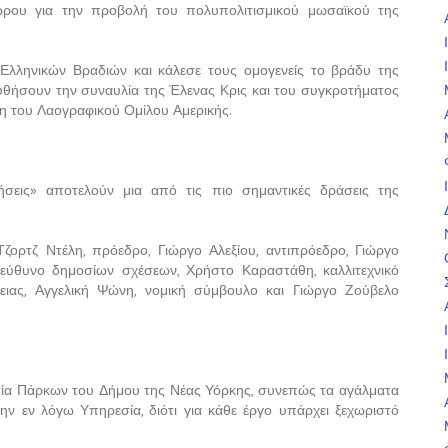
ώρου για την προβολή του πολυπολιτισμικού μωσαϊκού της
Ελληνικών Βραδιών και κάλεσε τους ομογενείς το βράδυ της
θήσουν την συναυλία της Έλενας Κρις και του συγκροτήματος
ση του Λαογραφικού Ομίλου Αμερικής.
ήσεις» αποτελούν μια από τις πιο σημαντικές δράσεις της
ζορτζ Ντέλη, πρόεδρο, Γιώργο Αλεξίου, αντιπρόεδρο, Γιώργο
πεύθυνο δημοσίων σχέσεων, Χρήστο Καραστάθη, καλλιτεχνικό
ειας, Αγγελική Ψώνη, νομική σύμβουλο και Γιώργο Ζούβελο
ία Πάρκων του Δήμου της Νέας Υόρκης, συνεπώς τα αγάλματα
ην εν λόγω Υπηρεσία, διότι για κάθε έργο υπάρχει ξεχωριστό