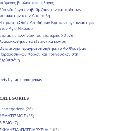
επόμενες βουλευτικές εκλογές
Δύο νέα έργα αναβαθμίζουν την εμπειρία των
επισκεπτών στην Αμφίπολη
Η πρώτη «Οδός Αποδήμων Κρητών» εγκαινιάστηκε
στον Άγιο Νικόλαο
Εξετάσεις Ελλήνων του εξωτερικού 2026:
Ανακοινώθηκαν τα εξεταστικά κέντρα
Με επιτυχία πραγματοποιήθηκε το 4ο Φεστιβάλ
Παραδοσιακών Χορών και Τραγουδιών στη
Δερβιτσάνη
eets by farosomogenias
CATEGORIES
Uncategorized
(26)
ΑΘΛΗΤΙΣΜΟΣ
(53)
ΒΙΒΛΙΟ
(7)
ΕΚΚΛΗΣΙΑ (ΠΑΤΡΙΑΡΧΕΙΑ)
(182)