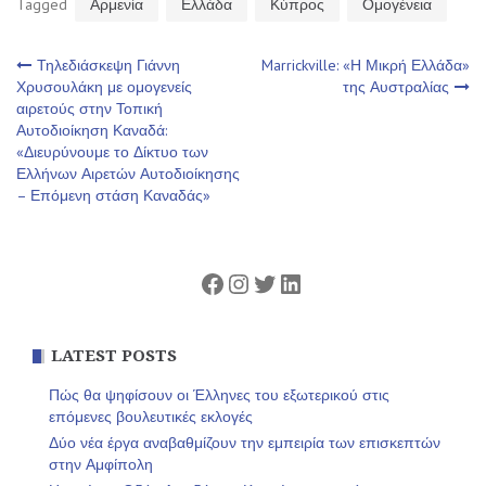
Tagged
Αρμενία
Ελλάδα
Κύπρος
Ομογένεια
Πλοήγηση
Τηλεδιάσκεψη Γιάννη
Marrickville: «Η Μικρή Ελλάδα»
Χρυσουλάκη με ομογενείς
της Αυστραλίας
αιρετούς στην Τοπική
άρθρων
Αυτοδιοίκηση Καναδά:
«Διευρύνουμε το Δίκτυο των
Ελλήνων Αιρετών Αυτοδιοίκησης
– Επόμενη στάση Καναδάς»
Facebook
Instagram
Twitter
Linkedin
LATEST POSTS
Πώς θα ψηφίσουν οι Έλληνες του εξωτερικού στις
επόμενες βουλευτικές εκλογές
Δύο νέα έργα αναβαθμίζουν την εμπειρία των επισκεπτών
στην Αμφίπολη