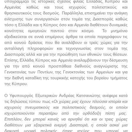
υπογραμμίζει τις ιστορικές σχέσεις φιλίας Ελλάδας, Κύπρου και
Αρμενίας καθώς και τους ισχυρούς πολιτιστικούς και
θρησκευτικούς τους δεσμούς. Παράλληλα, επισημαίνει την ανάγκη
ενίσχυσης των συνεργασιών στον τομέα της Διασποράς καθώς
τόσο η Ελλάδα και η Κύπρος όσο και Αρμενία διαθέτουν δυναμικές
κοινότητες ομογενών παντού στον κόσμο. Το μνημόνιο
εξειδικεύεται σε εννιά επιμέρους άρθρα τα οποία περιγράφουν τις
από κοινού δράσεις που θα αναλάβουν οι τρείς χώρες για την
ανταλλαγή πληροφοριών και τεχνογνωσίας στον τομέα της
Διασποράς αλλά και για την προώθηση των εθνικών τους θέσεων.
Επίσης, Ελλάδα, Κύπρος και Αρμενία αναλαμβάνουν την δέσμευση
για την από κοινού προσπάθεια διεθνούς αναγνώρισης της
Γενοκτονίας των Ποντίων, της Γενοκτονίας των Αρμενίων και για
την διεθνή καταδίκη της τουρκικής κατοχής του βορείου τμήματος
της Κύπρου.
Ο Υφυπουργός Εξωτερικών Ανδρέας Κατσανιώτης ανέφερε κατά
τις δηλώσεις τύπου πως «
Οι χώρες μας έχουν πλούσια ιστορία και
ισχυρούς πνευματικούς και πολιτιστικούς δεσμούς, οι οποίοι
ισχυροποιούνται περαιτέρω από την ορθόδοξη πίστη μας.
Επιπλέον, δεν μπορεί κανείς να αρνηθεί ότι και οι τρεις χώρες
διαθέτουν μια εξαιρετικά ενεργή Διασπορά, η οποία ασκεί μια
διακριτή μορφή πολιτικής, ήπιας ισχύος που μπορεί να