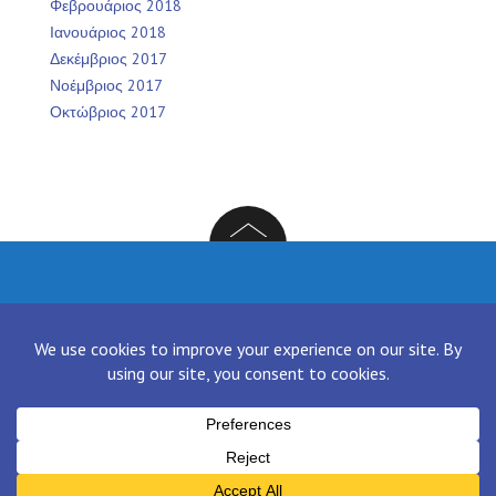
Φεβρουάριος 2018
Ιανουάριος 2018
Δεκέμβριος 2017
Νοέμβριος 2017
Οκτώβριος 2017
Facebook
Twitter
Instagram
LinkedIn
[contact-form-7 id="136" title="Contact form 1"]
Proudly powered by WordPress
|
Theme:
NewsAnchor
by aThemes.