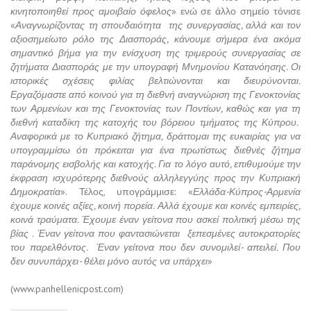
κινητοποιηθεί προς αμοιβαίο όφελος
» ενώ σε άλλο σημείο τόνισε
«
Αναγνωρίζοντας τη σπουδαιότητα της συνεργασίας, αλλά και τον
αξιοσημείωτο ρόλο της Διασποράς, κάνουμε σήμερα ένα ακόμα
σημαντικό βήμα για την ενίσχυση της τριμερούς συνεργασίας σε
ζητήματα Διασποράς με την υπογραφή Μνημονίου Κατανόησης. Οι
ιστορικές σχέσεις φιλίας βελτιώνονται και διευρύνονται.
Εργαζόμαστε από κοινού για τη διεθνή αναγνώριση της Γενοκτονίας
των Αρμενίων και της Γενοκτονίας των Ποντίων, καθώς και για τη
διεθνή καταδίκη της κατοχής του βόρειου τμήματος της Κύπρου.
Αναφορικά με το Κυπριακό ζήτημα, δράττομαι της ευκαιρίας για να
υπογραμμίσω ότι πρόκειται για ένα πρωτίστως διεθνές ζήτημα
παράνομης εισβολής και κατοχής. Για το λόγο αυτό, επιθυμούμε την
έκφραση ισχυρότερης διεθνούς αλληλεγγύης προς την Κυπριακή
Δημοκρατία
». Τέλος, υπογράμμισε: «
Ελλάδα-Κύπρος-Αρμενία
έχουμε κοινές αξίες, κοινή πορεία. Αλλά έχουμε και κοινές εμπειρίες,
κοινά τραύματα. Έχουμε έναν γείτονα που ασκεί πολιτική μέσω της
βίας . Έναν γείτονα που φαντασιώνεται ξεπεσμένες αυτοκρατορίες
του παρελθόντος. Έναν γείτονα που δεν συνομιλεί- απειλεί. Που
δεν συνυπάρχει- θέλει μόνο αυτός να υπάρχει
»
(www.panhellenicpost.com)