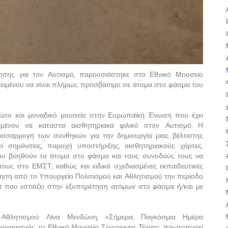
σης για τον Αυτισμό, παρουσιάστηκε στο Εθνικό Μουσείο
ειμένου να είναι πλήρως προσβάσιμο σε άτομα στο φάσμα του
ρώτο και μοναδικό μουσείο στην Ευρωπαϊκή Ένωση που έχει
μένου να καταστεί αισθητηριακά φιλικό στον Αυτισμό. Η
ροσαρμογή των συνθηκών για την δημιουργία μιας βέλτιστης
ι σημάνσεις, παροχή υποστήριξης, αισθητηριακούς χάρτες,
ου βοηθούν τα άτομα στο φάσμα και τους συνοδούς τους να
ους στο ΕΜΣΤ, καθώς και ειδικά σχεδιασμένες εκπαιδευτικές
ηση από το Υπουργείο Πολιτισμού και Αθλητισμού την περίοδο
t που εστιάζει στην εξυπηρέτηση ατόμων στο φάσμα ή/και με
θλητισμού Λίνα Μενδώνη, «Σήμερα, Παγκόσμια Ημέρα
οργανισμός, το Εθνικό Μουσείο Σύγχρονης Τέχνης, πρωτοπορεί