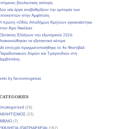
επόμενες βουλευτικές εκλογές
Δύο νέα έργα αναβαθμίζουν την εμπειρία των
επισκεπτών στην Αμφίπολη
Η πρώτη «Οδός Αποδήμων Κρητών» εγκαινιάστηκε
στον Άγιο Νικόλαο
Εξετάσεις Ελλήνων του εξωτερικού 2026:
Ανακοινώθηκαν τα εξεταστικά κέντρα
Με επιτυχία πραγματοποιήθηκε το 4ο Φεστιβάλ
Παραδοσιακών Χορών και Τραγουδιών στη
Δερβιτσάνη
eets by farosomogenias
CATEGORIES
Uncategorized
(26)
ΑΘΛΗΤΙΣΜΟΣ
(53)
ΒΙΒΛΙΟ
(7)
ΕΚΚΛΗΣΙΑ (ΠΑΤΡΙΑΡΧΕΙΑ)
(182)