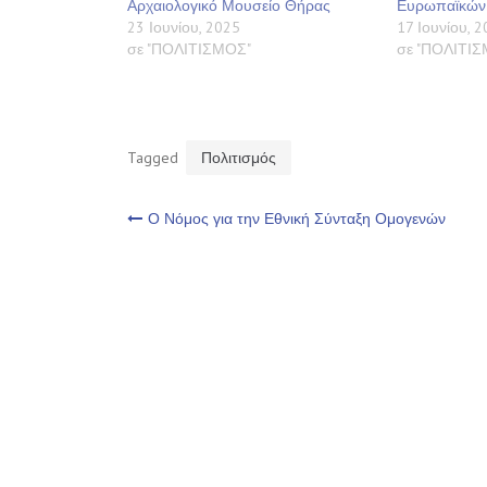
Αρχαιολογικό Μουσείο Θήρας
Ευρωπαϊκών
23 Ιουνίου, 2025
17 Ιουνίου, 
σε "ΠΟΛΙΤΙΣΜΟΣ"
σε "ΠΟΛΙΤΙ
Tagged
Πολιτισμός
Πλοήγηση
Ο Νόμος για την Εθνική Σύνταξη Ομογενών
άρθρων