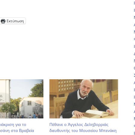
Εκτύπωση
άκριση για το
Πέθανε ο Άγγελος Δεληβορριάς
τσάνη στα Βραβεία
διευθυντής του Μουσείου Μπενάκη