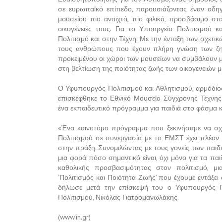
σε ευρωπαϊκό επίπεδο, παρουσιάζοντας έναν οδη
μουσείου πιο ανοιχτό, πιο φιλικό, προσβάσιμο στ
οικογένειές τους. Για το Υπουργείο Πολιτισμού 
Πολιτισμό και στην Τέχνη. Με την ένταξη των σχετ
τους ανθρώπους που έχουν πλήρη γνώση των ζητη
προκειμένου οι χώροι των μουσείων να συμβάλουν μ
στη βελτίωση της ποιότητας ζωής των οικογενειών με
Ο Υφυπουργός Πολιτισμού και Αθλητισμού, αρμόδιος
επισκέφθηκε το Εθνικό Μουσείο Σύγχρονης Τέχνης
ένα εκπαιδευτικό πρόγραμμα για παιδιά στο φάσμα κ
«Ένα καινοτόμο πρόγραμμα που ξεκινήσαμε να σχε
Πολιτισμού σε συνεργασία με το ΕΜΣΤ έχει πλέον 
στην πράξη. Συνομιλώντας με τους γονείς των παιδ
μια φορά πόσο σημαντικό είναι, όχι μόνο για τα παι
καθολικής προσβασιμότητας στον πολιτισμό, μ
‘Πολιτισμός και Ποιότητα Ζωής’ που έχουμε εντάξε
δήλωσε μετά την επίσκεψή του ο Υφυπουργός Πο
Πολιτισμού, Νικόλας Γιατρομανωλάκης.
(www.in.gr)