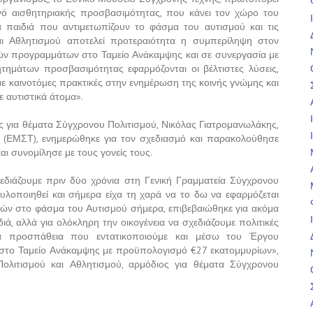
γό αισθητηριακής προσβασιμότητας, που κάνει τον χώρο του
α παιδιά που αντιμετωπίζουν το φάσμα του αυτισμού και τις
και Αθλητισμού αποτελεί προτεραιότητα η συμπερίληψη στον
ικών προγραμμάτων στο Ταμείο Ανάκαμψης και σε συνεργασία με
μάτων προσβασιμότητας εφαρμόζονται οι βέλτιστες λύσεις,
ε καινοτόμες πρακτικές στην ενημέρωση της κοινής γνώμης και
 αυτιστικά άτομα».
 για θέματα Σύγχρονου Πολιτισμού, Νικόλας Γιατρομανωλάκης,
 (ΕΜΣΤ), ενημερώθηκε για τον σχεδιασμό και παρακολούθησε
αι συνομίλησε με τους γονείς τους.
διάζουμε πριν δύο χρόνια στη Γενική Γραμματεία Σύγχρονου
υλοποιηθεί και σήμερα είχα τη χαρά να το δω να εφαρμόζεται
ιών στο φάσμα του Αυτισμού σήμερα, επιβεβαιώθηκε για ακόμα
διά, αλλά για ολόκληρη την οικογένεια να σχεδιάζουμε πολιτικές
ια προσπάθεια που εντατικοποιούμε και μέσω του Έργου
ι στο Ταμείο Ανάκαμψης με προϋπολογισμό €27 εκατομμυρίων»,
λιτισμού και Αθλητισμού, αρμόδιος για θέματα Σύγχρονου