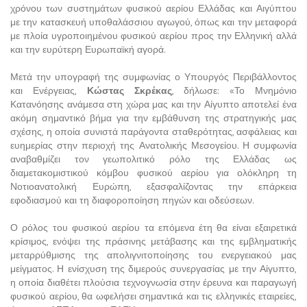
χρόνου των συστημάτων φυσικού αερίου Ελλάδας και Αιγύπτου
με την κατασκευή υποθαλάσσιου αγωγού, όπως και την μεταφορά
με πλοία υγροποιημένου φυσικού αερίου προς την Ελληνική αλλά
και την ευρύτερη Ευρωπαϊκή αγορά.
Μετά την υπογραφή της συμφωνίας ο Υπουργός Περιβάλλοντος
και Ενέργειας,
Κώστας Σκρέκας
, δήλωσε: «Το Μνημόνιο
Κατανόησης ανάμεσα στη χώρα μας και την Αίγυπτο αποτελεί ένα
ακόμη σημαντικό βήμα για την εμβάθυνση της στρατηγικής μας
σχέσης, η οποία συνιστά παράγοντα σταθερότητας, ασφάλειας και
ευημερίας στην περιοχή της Ανατολικής Μεσογείου. Η συμφωνία
αναβαθμίζει τον γεωπολιτικό ρόλο της Ελλάδας ως
διαμετακομιστικού κόμβου φυσικού αερίου για ολόκληρη τη
Νοτιοανατολική Ευρώπη, εξασφαλίζοντας την επάρκεια
εφοδιασμού και τη διαφοροποίηση πηγών και οδεύσεων.
Ο ρόλος του φυσικού αερίου τα επόμενα έτη θα είναι εξαιρετικά
κρίσιμος, ενόψει της πράσινης μετάβασης και της εμβληματικής
μεταρρύθμισης της απολιγνιτοποίησης του ενεργειακού μας
μείγματος. Η ενίσχυση της διμερούς συνεργασίας με την Αίγυπτο,
η οποία διαθέτει πλούσια τεχνογνωσία στην έρευνα και παραγωγή
φυσικού αερίου, θα ωφελήσει σημαντικά και τις ελληνικές εταιρείες,