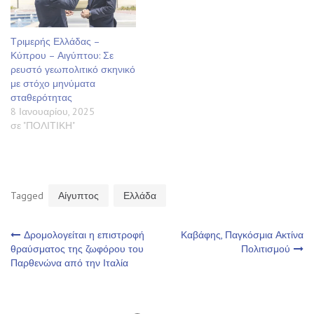
Τριμερής Ελλάδας –
Κύπρου – Αιγύπτου: Σε
ρευστό γεωπολιτικό σκηνικό
με στόχο μηνύματα
σταθερότητας
8 Ιανουαρίου, 2025
σε "ΠΟΛΙΤΙΚΗ"
Tagged
Αίγυπτος
Ελλάδα
Πλοήγηση
Δρομολογείται η επιστροφή
Καβάφης, Παγκόσμια Ακτίνα
θραύσματος της ζωφόρου του
Πολιτισμού
Παρθενώνα από την Ιταλία
άρθρων