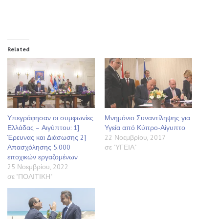
Related
Υπεγράφησαν οι συμφωνίες
Μνημόνιο Συναντίληψης για
Ελλάδας – Αιγύπτου: 1]
Υγεία από Κύπρο-Αίγυπτο
Έρευνας και Διάσωσης 2]
22 Νοεμβρίου, 2017
Απασχόλησης 5.000
σε "ΥΓΕΙΑ"
εποχικών εργαζομένων
25 Νοεμβρίου, 2022
σε "ΠΟΛΙΤΙΚΗ"