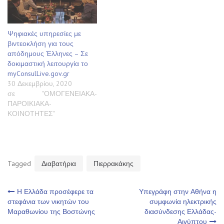
Ψηφιακές υπηρεσίες με
βιντεοκλήση για τους
απόδημους Έλληνες – Σε
δοκιμαστική λειτουργία το
myConsulLive.gov.gr
30 Δεκεμβρίου, 2020
σε "ΟΜΟΓΕΝΕΙΑΚΑ-
ΠΑΡΟΙΚΙΑΚΑ-
ΚΟΙΝΟΤΗΤΕΣ"
Tagged
Διαβατήρια
Πιερρακάκης
Πλοήγηση
Η Ελλάδα προσέφερε τα
Υπεγράφη στην Αθήνα η
στεφάνια των νικητών του
συμφωνία ηλεκτρικής
Μαραθωνίου της Βοστώνης
διασύνδεσης Ελλάδας-
άρθρων
Αιγύπτου