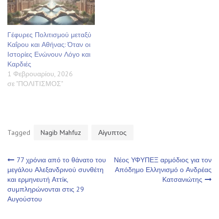
Γέφυρες Πολιτισμού μεταξύ
Καΐρου και Αθήνας: Όταν οι
Ιστορίες Ενώνουν Λόγο και
Καρδιές
1 Φεβρουαρίου, 2026
σε "ΠΟΛΙΤΙΣΜΟΣ"
Tagged
Nagib Mahfuz
Αίγυπτος
Πλοήγηση
77 χρόνια από το θάνατο του
Νέος ΥΦΥΠΕΞ αρμόδιος για τον
μεγάλου Αλεξανδρινού συνθέτη
Απόδημο Ελληνισμό ο Ανδρέας
και ερμηνευτή Αττίκ,
Κατσανιώτης
άρθρων
συμπληρώνονται στις 29
Αυγούστου