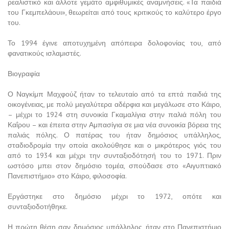
ρεαλιστικό και άλλοτε γεμάτο αμφιθυμικές αναμνήσεις. «Τα παιδιά
του Γκεμπελάουι», θεωρείται από τους κριτικούς το καλύτερο έργο
του.
Το 1994 έγινε αποτυχημένη απόπειρα δολοφονίας του, από
φανατικούς ισλαμιστές.
Βιογραφία
Ο Ναγκίμπ Μαχφούζ ήταν το τελευταίο από τα επτά παιδιά της
οικογένειας, με πολύ μεγαλύτερα αδέρφια και μεγάλωσε στο Κάιρο,
– μέχρι το 1924 στη συνοικία Γκαμαλίγια στην παλιά πόλη του
Καΐρου – και έπειτα στην Αμπασίγια σε μια νέα συνοικία βόρεια της
παλιάς πόλης. Ο πατέρας του ήταν δημόσιος υπάλληλος,
σταδιοδρομία την οποία ακολούθησε και ο μικρότερος γιός του
από το 1934 και μέχρι την συνταξιοδότησή του το 1971. Πριν
ωστόσο μπει στον δημόσιο τομέα, σπούδασε στο «Αιγυπτιακό
Πανεπιστήμιο» στο Κάιρο, φιλοσοφία.
Εργάστηκε στο δημόσιο μέχρι το 1972, οπότε και
συνταξιοδοτήθηκε.
Η πρώτη θέση σαν δημόσιος υπάλληλος, ήταν στο Πανεπιστήμιο