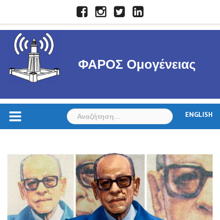
Skip
Facebook
Instagram
Twitter
LinkedIn
to
content
ΦΑΡΟΣ Ομογένειας
Αναζήτηση
ENGLISH
για: