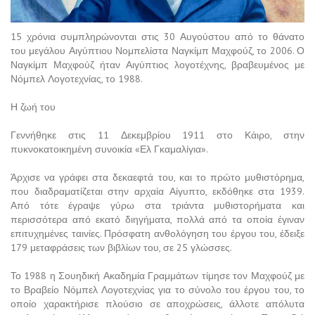
15 χρόνια συμπληρώνονται στις 30 Αυγούστου από το θάνατο
του μεγάλου Αιγύπτιου Νομπελίστα Ναγκίμπ Μαχφούζ, το 2006. Ο
Ναγκίμπ Μαχφούζ ήταν Αιγύπτιος λογοτέχνης, βραβευμένος με
Νόμπελ Λογοτεχνίας, το 1988.
Η ζωή του
Γεννήθηκε στις 11 Δεκεμβρίου 1911 στο Κάιρο, στην
πυκνοκατοικημένη συνοικία «Ελ Γκαμαλίγια».
Άρχισε να γράφει στα δεκαεφτά του, και το πρώτο μυθιστόρημα,
που διαδραματίζεται στην αρχαία Αίγυπτο, εκδόθηκε στα 1939.
Από τότε έγραψε γύρω στα τριάντα μυθιστορήματα και
περισσότερα από εκατό διηγήματα, πολλά από τα οποία έγιναν
επιτυχημένες ταινίες. Πρόσφατη ανθολόγηση του έργου του, έδειξε
179 μεταφράσεις των βιβλίων του, σε 25 γλώσσες.
Το 1988 η Σουηδική Ακαδημία Γραμμάτων τίμησε τον Μαχφούζ με
το Βραβείο Νόμπελ Λογοτεχνίας για το σύνολο του έργου του, το
οποίο χαρακτήρισε πλούσιο σε αποχρώσεις, άλλοτε απόλυτα