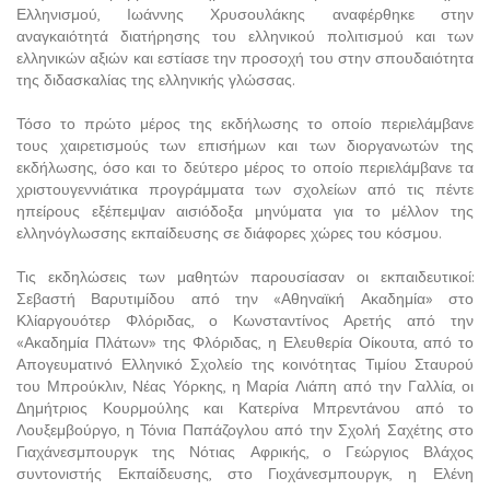
Ελληνισμού, Ιωάννης Χρυσουλάκης αναφέρθηκε στην
αναγκαιότητά διατήρησης του ελληνικού πολιτισμού και των
ελληνικών αξιών και εστίασε την προσοχή του στην σπουδαιότητα
της διδασκαλίας της ελληνικής γλώσσας.
Τόσο το πρώτο μέρος της εκδήλωσης το οποίο περιελάμβανε
τους χαιρετισμούς των επισήμων και των διοργανωτών της
εκδήλωσης, όσο και το δεύτερο μέρος το οποίο περιελάμβανε τα
χριστουγεννιάτικα προγράμματα των σχολείων από τις πέντε
ηπείρους εξέπεμψαν αισιόδοξα μηνύματα για το μέλλον της
ελληνόγλωσσης εκπαίδευσης σε διάφορες χώρες του κόσμου.
Τις εκδηλώσεις των μαθητών παρουσίασαν οι εκπαιδευτικοί:
Σεβαστή Βαρυτιμίδου από την «Αθηναϊκή Ακαδημία» στο
Κλίαργουότερ Φλόριδας, ο Κωνσταντίνος Αρετής από την
«Ακαδημία Πλάτων» της Φλόριδας, η Ελευθερία Οίκουτα, από το
Απογευματινό Ελληνικό Σχολείο της κοινότητας Τιμίου Σταυρού
του Μπρούκλιν, Νέας Υόρκης, η Μαρία Λιάπη από την Γαλλία, οι
Δημήτριος Κουρμούλης και Κατερίνα Μπρεντάνου από το
Λουξεμβούργο, η Τόνια Παπάζογλου από την Σχολή Σαχέτης στο
Γιαχάνεσμπουργκ της Νότιας Αφρικής, ο Γεώργιος Βλάχος
συντονιστής Εκπαίδευσης, στο Γιοχάνεσμπουργκ, η Ελένη