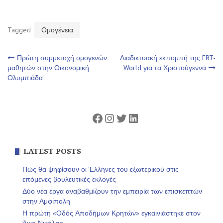
Tagged
Ομογένεια
Πλοήγηση
Πρώτη συμμετοχή ομογενών
Διαδικτυακή εκπομπή της ERT-
μαθητών στην Οικονομική
World για τα Χριστούγεννα
Ολυμπιάδα
άρθρων
Facebook
Instagram
Twitter
Linkedin
LATEST POSTS
Πώς θα ψηφίσουν οι Έλληνες του εξωτερικού στις
επόμενες βουλευτικές εκλογές
Δύο νέα έργα αναβαθμίζουν την εμπειρία των επισκεπτών
στην Αμφίπολη
Η πρώτη «Οδός Αποδήμων Κρητών» εγκαινιάστηκε στον