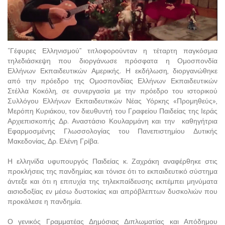
“Γέφυρες Ελληνισμού” τιτλοφορούνταν η τέταρτη παγκόσμια
τηλεδιάσκεψη που διοργάνωσε πρόσφατα η Ομοσπονδία
Ελλήνων Εκπαιδευτικών Αμερικής. Η εκδήλωση, διοργανώθηκε
από την πρόεδρο της Ομοσπονδίας Ελλήνων Εκπαιδευτικών
Στέλλα Κοκόλη, σε συνεργασία με την πρόεδρο του ιστορικού
Συλλόγου Ελλήνων Εκπαιδευτικών Νέας Υόρκης «Προμηθεύς»,
Μερόπη Κυριάκου, τον διευθυντή του Γραφείου Παιδείας της Ιεράς
Αρχιεπισκοπής Δρ. Αναστάσιο Κουλαρμάνη και την καθηγήτρια
Εφαρμοσμένης Γλωσσολογίας του Πανεπιστημίου Δυτικής
Μακεδονίας, Δρ. Ελένη Γρίβα.
Η ελληνίδα υφυπουργός Παιδείας κ. Ζαχράκη αναφέρθηκε στις
προκλήσεις της πανδημίας και τόνισε ότι το εκπαιδευτικό σύστημα
άντεξε και ότι η επιτυχία της τηλεκπαίδευσης εκπέμπει μηνύματα
αισιοδοξίας εν μέσω δυστοκίας και απρόβλεπτων δυσκολιών που
προκάλεσε η πανδημία.
Ο γενικός Γραμματέας Δημόσιας Διπλωματίας και Απόδημου