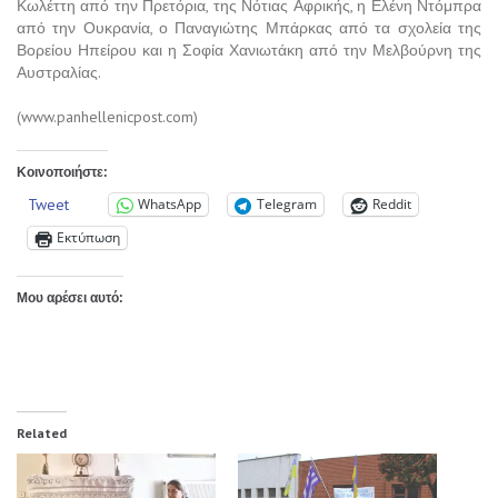
Κωλέττη από την Πρετόρια, της Νότιας Αφρικής, η Ελένη Ντόμπρα
από την Ουκρανία, ο Παναγιώτης Μπάρκας από τα σχολεία της
Βορείου Ηπείρου και η Σοφία Χανιωτάκη από την Μελβούρνη της
Αυστραλίας.
(www.panhellenicpost.com)
Κοινοποιήστε:
Tweet
WhatsApp
Telegram
Reddit
Εκτύπωση
Μου αρέσει αυτό:
Related