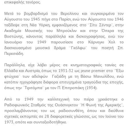
επικεφαλής τενόρος.
Μετά το βομβαρδισμό του Βερολίνου και συγκεκριμένα τον
Αύγουστο του 1945 πήγε στο Παρίσι, ενώ τον Αύγουστο του 1946
ταξίδεψε στη Νέα Υόρκη, εμφανιζόμενος στο ¨Σίτυ Σέντερ¨, στην
Ακαδημία Μουσικής του Μπρούκλιν και στην Όπερα της
Βοστώνης, κάνοντας παράλληλα και δισκογραφήσεις, ενώ τον
Ιανουάριο του 1949 παρουσίασε στο Κάρνεγκι Χολ το
διασκευασμένο μουσικό δράμα ¨Γκόλφω¨ του ποιητή Σπ.
Περεσιάδη.
Παράλληλα, είχε λάβει μέρος σε κινηματογραφικές ταινίες σε
Ελλάδα και Αυστρία, όπως το 1931-32 ως jeune premier στο ¨Έξω
φτώχεια¨ των αδελφών Γαζιάδη με τη Βάσω Μανωλίδου, ενώ
κατόπιν ηχογράφησε διάφορα επιτυχημένα τραγούδια της εποχής,
όπως την ¨Τιριτόμπα¨ με τον Π. Επιτροπάκη (1934).
Από το 1949 την καλλιτεχνική του πείρα χρειάστηκε ο
Ραδιοφωνικός Σταθμός της Ουάσινγκτον ¨Η Φωνή της Αμερικής¨,
προσλαμβάνοντας τον ως ραδιοσυνθέτη, όπου και διεύθυνε
σχετικές εκπομπές σε 28 διαφορετικές γλώσσες, ως τον Ιούνιο του
1973, οπότε και συνταξιοδοτήθηκε.