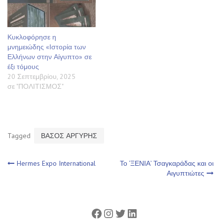
Κυκλοφόρησε η
μνημειώδης «Ιστορία των
Ελλήνων στην Αίγυπτο» σε
έξι τόμους
20 Σεπτεμβρίου, 2025
σε "ΠΟΛΙΤΙΣΜΟΣ"
Tagged
ΒΑΣΟΣ ΑΡΓΥΡΗΣ
Πλοήγηση
Hermes Expo International
Το ‘ΞΕΝΙΑ’ Τσαγκαράδας και οι
Αιγυπτιώτες
άρθρων
Facebook
Instagram
Twitter
Linkedin