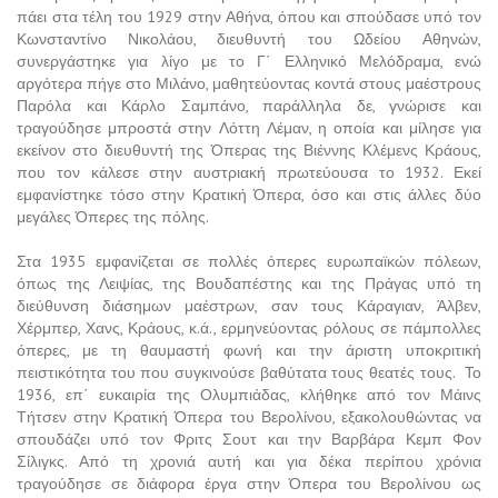
πάει στα τέλη του 1929 στην Αθήνα, όπου και σπούδασε υπό τον
Κωνσταντίνο Νικολάου, διευθυντή του Ωδείου Αθηνών,
συνεργάστηκε για λίγο με το Γ΄ Ελληνικό Μελόδραμα, ενώ
αργότερα πήγε στο Μιλάνο, μαθητεύοντας κοντά στους μαέστρους
Παρόλα και Κάρλο Σαμπάνο, παράλληλα δε, γνώρισε και
τραγούδησε μπροστά στην Λόττη Λέμαν, η οποία και μίλησε για
εκείνον στο διευθυντή της Όπερας της Βιέννης Κλέμενς Κράους,
που τον κάλεσε στην αυστριακή πρωτεύουσα το 1932. Εκεί
εμφανίστηκε τόσο στην Κρατική Όπερα, όσο και στις άλλες δύο
μεγάλες Όπερες της πόλης.
Στα 1935 εμφανίζεται σε πολλές όπερες ευρωπαϊκών πόλεων,
όπως της Λειψίας, της Βουδαπέστης και της Πράγας υπό τη
διεύθυνση διάσημων μαέστρων, σαν τους Κάραγιαν, Άλβεν,
Χέρμπερ, Χανς, Κράους, κ.ά., ερμηνεύοντας ρόλους σε πάμπολλες
όπερες, με τη θαυμαστή φωνή και την άριστη υποκριτική
πειστικότητα του που συγκινούσε βαθύτατα τους θεατές τους. Το
1936, επ΄ ευκαιρία της Ολυμπιάδας, κλήθηκε από τον Μάινς
Τήτσεν στην Κρατική Όπερα του Βερολίνου, εξακολουθώντας να
σπουδάζει υπό τον Φριτς Σουτ και την Βαρβάρα Κεμπ Φον
Σίλιγκς. Από τη χρονιά αυτή και για δέκα περίπου χρόνια
τραγούδησε σε διάφορα έργα στην Όπερα του Βερολίνου ως