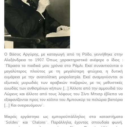
Ο Βάσος Αργύρης, με καταγωγή από τη Ρόδο, γεννήθηκε στην
Αλεξάνδρεια το 1907. Όπως χαρακτηριστικά ανέφερε ο ίδιος :
¨Πέρασα τα παιδικά μου χρόνια στο Ράμλι. Εκεί συναντιούνται ο
μεγαλύτερος πλούτος με τη μεγαλύτερη φτώχεια, η δυτική
ευμάρεια με την ανατολίτικη μοιρολατρία. Εκεί αναμιγνύονται οι
εξωτικές μυρωδιές των αραβικών παζαριών, με τις μεθυστικές
ευωδίες των ανθισμένων κήπων. […] Άλλοτε από την αμμουδιά του
Λώρενς και άλλοτε από τους λόφους του Σίντι Μπισρ έβλεπα να
εξαφανίζονται προς τον κόλπο του Αμπουκύρ τα πελώρια βαπόρια
[…] Και ονειρευόμουν¨.
Μικρός εργάστηκε ως εμποροϋπάλληλος στα καταστήματα
¨Soldes¨ και ¨Chalons¨. Παράλληλα, έχοντας σπουδαία φωνή,