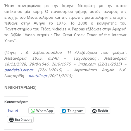
Ήταν παντρεμένος με την Ισμήνη Νταφώτη, με την οποία
απέκτησε μία κόρη. Ο παγκοσμίου φήμης αυτός τενόρος της
εποχής του Μεσοπολέμου και της πρώτης μεταπολεμικής εποχής
πέθανε στην Αθήνα το 1976. Το 2008 ο καθηγητής του
Πανεπιστημίου του Τέξας Nicholas A. Peppas εξέδωσε στην Αμερική
το βιβλίο ¨Vasso Argyris : The Great Greek Tenor of the Interwar
Years¨.
(
Πηγές : Δ. Σεβαστοπούλου ¨Η Αλεξάνδρεια που φεύγει¨,
Αλεξάνδρεια 1953, σ.240 – ¨Ταχυδρόμος¨, Αλεξάνδρεια
18/11/1928, 28/8/1946, 26/6/1975 – imdb.com (22/11/2015) –
pandektis.ekt.gr
(22/11/2015) – Αιγυπτιώτικο Αρχείο Ν.Κ.
Νικηταρίδη –
nautilia.gr
(20/11/2015)
Ν.ΝΙΚΗΤΑΡΙΔΗΣ
)
Κοινοποιήστε:
Tweet
WhatsApp
Telegram
Reddit
Εκτύπωση