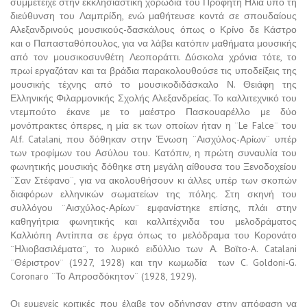
συμμετείχε στην εκκλησιαστική χορωδία του Προφήτη Ηλία υπό τη
διεύθυνση του Λαμπρίδη, ενώ μαθήτευσε κοντά σε σπουδαίους
Αλεξανδρινούς μουσικούς-δασκάλους όπως ο Κρίνο δε Κάστρο
και ο Παπασταθόπουλος, για να λάβει κατόπιν μαθήματα μουσικής
από τον μουσικοσυνθέτη Λεοποράττι. Δύσκολα χρόνια τότε, το
πρωί εργαζόταν και τα βράδια παρακολουθούσε τις υποδείξεις της
μουσικής τέχνης από το μουσικοδιδάσκαλο Ν. Θειάφη της
Ελληνικής Φιλαρμονικής Σχολής Αλεξανδρείας. Το καλλιτεχνικό του
ντεμπούτο έκανε με το μαέστρο Πασκουαρέλλο με δύο
μονόπρακτες όπερες, η μία εκ των οποίων ήταν η ¨Le Falce¨ του
Alf. Catalani, που δόθηκαν στην Ένωση ¨Αισχύλος-Αρίων¨ υπέρ
των τροφίμων του Ασύλου του. Κατόπιν, η πρώτη συναυλία του
φωνητικής μουσικής δόθηκε στη μεγάλη αίθουσα του Ξενοδοχείου
¨Σαν Στέφανο¨, για να ακολουθήσουν κι άλλες υπέρ των σκοπών
διαφόρων ελληνικών σωματείων της πόλης. Στη σκηνή του
συλλόγου ¨Αισχύλος-Αρίων¨ εμφανίστηκε επίσης, πλάι στην
καθηγήτρια φωνητικής και καλλιτέχνιδα του μελοδράματος
Καλλιόπη Αντίππα σε έργα όπως το μελόδραμα του Κορονάτο
¨Ηλιοβασιλέματα¨, το λυρικό ειδύλλιο των Α. Βοϊτο-A. Catalani
¨Θέριστρον¨ (1927, 1928) και την κωμωδία των C. Goldoni-G.
Coronaro ¨Το Απροσδόκητον¨ (1928, 1929).
Οι ευμενείς κριτικές που έλαβε τον οδήγησαν στην απόφαση να