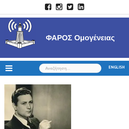
Skip
Facebook
Instagram
Twitter
LinkedIn
to
content
ΦΑΡΟΣ Ομογένειας
Αναζήτηση
ENGLISH
για: