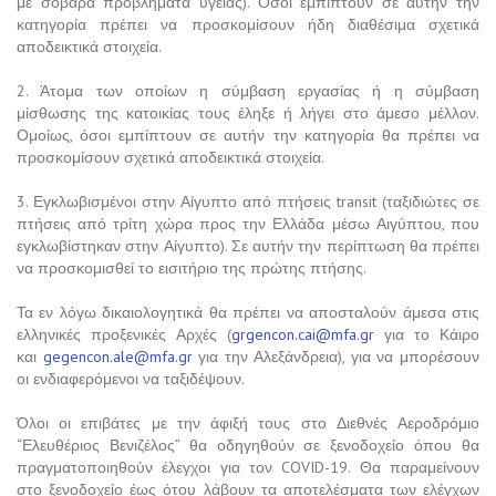
με σοβαρά προβλήματα υγείας). Όσοι εμπίπτουν σε αυτήν την
κατηγορία πρέπει να προσκομίσουν ήδη διαθέσιμα σχετικά
αποδεικτικά στοιχεία.
2. Άτομα των οποίων η σύμβαση εργασίας ή η σύμβαση
μίσθωσης της κατοικίας τους έληξε ή λήγει στο άμεσο μέλλον.
Ομοίως, όσοι εμπίπτουν σε αυτήν την κατηγορία θα πρέπει να
προσκομίσουν σχετικά αποδεικτικά στοιχεία.
3. Εγκλωβισμένοι στην Αίγυπτο από πτήσεις transit (ταξιδιώτες σε
πτήσεις από τρίτη χώρα προς την Ελλάδα μέσω Αιγύπτου, που
εγκλωβίστηκαν στην Αίγυπτο). Σε αυτήν την περίπτωση θα πρέπει
να προσκομισθεί το εισιτήριο της πρώτης πτήσης.
Τα εν λόγω δικαιολογητικά θα πρέπει να αποσταλούν άμεσα στις
ελληνικές προξενικές Αρχές (
grgencon.cai@mfa.gr
για το Κάιρο
και
gegencon.ale@mfa.gr
για την Αλεξάνδρεια), για να μπορέσουν
οι ενδιαφερόμενοι να ταξιδέψουν.
Όλοι οι επιβάτες με την άφιξή τους στο Διεθνές Αεροδρόμιο
“Ελευθέριος Βενιζέλος” θα οδηγηθούν σε ξενοδοχείο όπου θα
πραγματοποιηθούν έλεγχοι για τον COVID-19. Θα παραμείνουν
στο ξενοδοχείο έως ότου λάβουν τα αποτελέσματα των ελέγχων