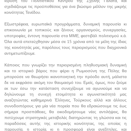
ίδρυση του Πολιτιστικού Κέντρου της Σχολής Γαλατά, και
σχεδιάζουμε τις προϋποθέσεις για ένα βιώσιμο μέλλον της μικρής
κοινότητας Τενέδου.
Εξωστρέφεια, ευρωπαϊκά προγράμματα, δυναμική παρουσία κι
επικοινωνία με τοπικούς και ξένους οργανισμούς, συνεργασίες,
υποτροφίες, έντονη παρουσία στα ΜΜΕ, φεστιβάλ πολιτισμού κ.ά.
Όλα αυτά επετεύχθησαν μέσα σε 15 χρόνια από τα μέλη της ίδιας
της κοινότητάς μας, παρόλους τους περιορισμούς που διαχρονικά
αντιμετωπίζουμε.
Κάποιος που γνωρίζει την περιορισμένη πληθυσμιακή δυναμική
και το ιστορικό βάρος που φέρει η Ρωμιοσύνη της Πόλης θα
μπορούσε να θεωρήσει ικανοποιητική την πρόοδο αυτή, μάλιστα
δε να εκφράσει ακόμη τον θαυμασμό του. Εμείς, όμως, που ζούμε
εκ των έσω την κατάσταση συνεχίζουμε να αγωνιούμε και να
δηλώνουμε τη συνεχή ετοιμότητα κι αγωνιστικότητά μας
αναζητώντας καθημερινά Έλληνες, Τούρκους αλλά και άλλους
συνοδοιπόρους για μία νέα πορεία που θα εδραιώσουμε τις έως
σήμερα προσπάθειες, θα οικοδομήσουμε νέες αντιλήψεις, θα
πετύχουμε στρατηγικές μεταβολές διατηρώντας τη γλώσσα και τις
παραδόσεις αυτής της ιστορικής κοινότητας, της οποίας η
παρουσία, η ιστορία, κι η προσφορά είναι ανεξίτηλες, και