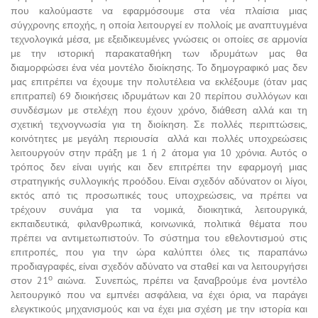
που καλούμαστε να εφαρμόσουμε στα νέα πλαίσια μιας
σύγχρονης εποχής, η οποία λειτουργεί εν πολλοίς με αναπτυγμένα
τεχνολογικά μέσα, με εξειδικευμένες γνώσεις οι οποίες σε αρμονία
με την ιστορική παρακαταθήκη των ιδρυμάτων μας θα
διαμορφώσει ένα νέα μοντέλο διοίκησης. Το δημογραφικό μας δεν
μας επιτρέπει να έχουμε την πολυτέλεια να εκλέξουμε (όταν μας
επιτραπεί) 69 διοικήσεις ιδρυμάτων και 20 περίπου συλλόγων και
συνδέσμων με στελέχη που έχουν χρόνο, διάθεση αλλά και τη
σχετική τεχνογνωσία για τη διοίκηση. Σε πολλές περιπτώσεις,
κοινότητες με μεγάλη περιουσία αλλά και πολλές υποχρεώσεις
λειτουργούν στην πράξη με 1 ή 2 άτομα για 10 χρόνια. Αυτός ο
τρόπος δεν είναι υγιής και δεν επιτρέπει την εφαρμογή μιας
στρατηγικής συλλογικής προόδου. Είναι σχεδόν αδύνατον οι λίγοι,
εκτός από τις προσωπικές τους υποχρεώσεις, να πρέπει να
τρέχουν συνάμα για τα νομικά, διοικητικά, λειτουργικά,
εκπαιδευτικά, φιλανθρωπικά, κοινωνικά, πολιτικά θέματα που
πρέπει να αντιμετωπιστούν. Το σύστημα του εθελοντισμού στις
επιτροπές, που για την ώρα καλύπτει όλες τις παραπάνω
προδιαγραφές, είναι σχεδόν αδύνατο να σταθεί και να λειτουργήσει
ο
στον 21
αιώνα. Συνεπώς, πρέπει να ξαναβρούμε ένα μοντέλο
λειτουργικό που να εμπνέει ασφάλεια, να έχει όρια, να παράγει
ελεγκτικούς μηχανισμούς και να έχει μια σχέση με την ιστορία και