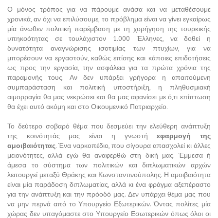
Ο μόνος τρόπος για να πάρουμε ανάσα και να μεταθέσουμε
χρονικά, αν όχι να επιλύσουμε, το πρόβλημα είναι να γίνει εγκαίρως
μία άνωθεν πολιτική παρέμβαση με τη χορήγηση της τουρκικής
υπηκοότητας σε τουλάχιστον 1.000 Έλληνες, να δοθεί η
δυνατότητα αναγνώρισης ισοτιμίας των πτυχίων, για να
μπορέσουν να εργαστούν, καθώς επίσης και κάποιες επιδοτήσεις
ως προς την εργασία, την ασφάλεια για τα πρώτα χρόνια της
παραμονής τους. Αν δεν υπάρξει γρήγορα η απαιτούμενη
συμπαράσταση και πολιτική υποστήριξη, η πληθυσμιακή
αιμορραγία θα μας νεκρώσει και θα μας αφανίσει με ό,τι επίπτωση
θα έχει αυτό ακόμη και στο Οικουμενικό Πατριαρχείο.
Το δεύτερο σοβαρό θέμα που δεσμεύει την ελεύθερη ανάπτυξη
της κοινότητάς μας είναι η γνωστή
εφαρμογή της
αμοιβαιότητας
. Ένα ναρκοπέδιο, που σίγουρα απασχολεί κι άλλες
μειονότητες, αλλά εγώ θα αναφερθώ στη δική μας. Έμμεσα ή
άμεσα το σύστημα των πολιτικών και διπλωματικών αρχών
λειτουργεί μεταξύ Θράκης και Κωνσταντινούπολης. Η αμοιβαιότητα
είναι μία παράδοση διπλωματίας, αλλά κι ένα φράγμα αξεπέραστο
για την ανάπτυξη και την πρόοδό μας. Δεν υπάρχει θέμα μας που
να μην περνά από το Υπουργείο Εξωτερικών. Όντας πολίτες μία
χώρας δεν υπαγόμαστε στο Υπουργείο Εσωτερικών όπως όλοι οι