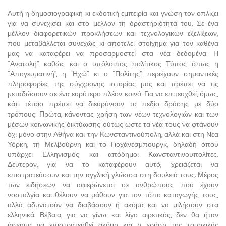
Αυτή η δημοσιογραφική κι εκδοτική εμπειρία και γνώση τον οπλίζει
για να συνεχίσει και στο μέλλον τη δραστηριότητά του. Σε ένα
μέλλον διαφορετικών προκλήσεων και τεχνολογικών εξελίξεων,
που μεταβάλλεται συνεχώς κι αποτελεί στοίχημα για τον καθένα
μας να καταφέρει να προσαρμοστεί στα νέα δεδομένα. Η
“Ανατολή”, καθώς και ο υπόλοιπος πολίτικος Τύπος όπως η
“Απογευματινή”, η “Ηχώ” κι ο “Πολίτης”, περιέχουν σημαντικές
πληροφορίες της σύγχρονης ιστορίας μας και πρέπει να τις
μεταδώσουν σε ένα ευρύτερο πλέον κοινό. Για να επιτευχθεί, όμως,
κάτι τέτοιο πρέπει να διευρύνουν το πεδίο δράσης με δύο
τρόπους. Πρώτα, κάνοντας χρήση των νέων τεχνολογιών και των
μέσων κοινωνικής δικτύωσης ούτως ώστε τα νέα τους να φτάνουν
όχι μόνο στην Αθήνα και την Κωνσταντινούπολη, αλλά και στη Νέα
Υόρκη, τη Μελβούρνη και το Γιοχάνεσμπουργκ, δηλαδή όπου
υπάρχει Ελληνισμός και απόδημοι Κωνσταντινουπολίτες.
Δεύτερον, για να το καταφέρουν αυτό, χρειάζεται να
επιστρατεύσουν και την αγγλική γλώσσα στη δουλειά τους. Μέρος
των ειδήσεων να αφιερώνεται σε ανθρώπους που έχουν
νοσταλγία και θέλουν να μάθουν για τον τόπο καταγωγής τους,
αλλά αδυνατούν να διαβάσουν ή ακόμα και να μιλήσουν στα
ελληνικά. Βέβαια, για να γίνω και λίγο αιρετικός, δεν θα ήταν
άσχημο να επιστρατευθεί ακόμη και η χρήση της τουρκικής