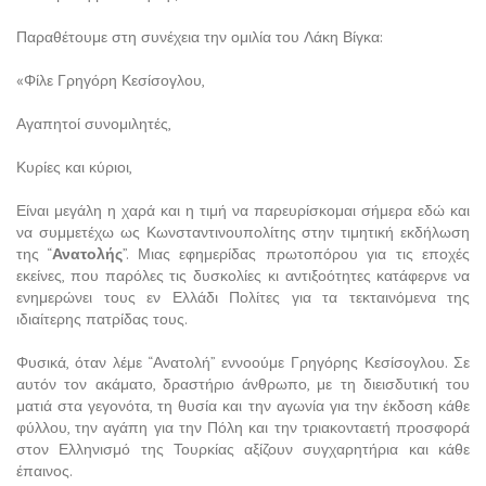
Παραθέτουμε στη συνέχεια την ομιλία του Λάκη Βίγκα:
«Φίλε Γρηγόρη Κεσίσογλου,
Αγαπητοί συνομιλητές,
Κυρίες και κύριοι,
Είναι μεγάλη η χαρά και η τιμή να παρευρίσκομαι σήμερα εδώ και
να συμμετέχω ως Κωνσταντινουπολίτης στην τιμητική εκδήλωση
της “
Ανατολής
”. Μιας εφημερίδας πρωτοπόρου για τις εποχές
εκείνες, που παρόλες τις δυσκολίες κι αντιξοότητες κατάφερνε να
ενημερώνει τους εν Ελλάδι Πολίτες για τα τεκταινόμενα της
ιδιαίτερης πατρίδας τους.
Φυσικά, όταν λέμε “Ανατολή” εννοούμε Γρηγόρης Κεσίσογλου. Σε
αυτόν τον ακάματο, δραστήριο άνθρωπο, με τη διεισδυτική του
ματιά στα γεγονότα, τη θυσία και την αγωνία για την έκδοση κάθε
φύλλου, την αγάπη για την Πόλη και την τριακονταετή προσφορά
στον Ελληνισμό της Τουρκίας αξίζουν συγχαρητήρια και κάθε
έπαινος.