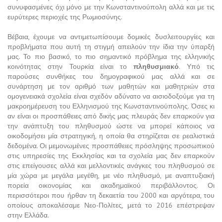
συνυφασμένες όχι μόνο με την Κωνσταντινούπολη αλλά και με τις
ευρύτερες περιοχές της Ρωμιοσύνης.
Βέβαια, έχουμε να αντιμετωπίσουμε δομικές δυσλειτουργίες και
προβλήματα που αυτή τη στιγμή απειλούν την ίδια την ύπαρξή
μας. Το πιο βασικό, το πιο σημαντικό πρόβλημα της ελληνικής
κοινότητας στην Τουρκία είναι το
πληθυσμιακό
. Υπό τις
παρούσες συνθήκες του δημογραφικού μας αλλά και σε
συνάρτηση με τον αριθμό των μαθητών και μαθητριών στα
ομογενειακά σχολεία είναι σχεδόν αδύνατο να αισιοδοξούμε για τη
μακροημέρευση του Ελληνισμού της Κωνσταντινούπολης. Όσες κι
αν είναι οι προσπάθειες από δικής μας πλευράς δεν επαρκούν για
την ανάπτυξη του πληθυσμού ώστε να μπορεί κάποιος να
οικοδομήσει μία στρατηγική, η οποία θα στηρίζεται σε ρεαλιστικά
δεδομένα. Οι μεμονωμένες προσπάθειες πρόσληψης προσωπικού
στις υπηρεσίες της Εκκλησίας και τα σχολεία μας δεν επαρκούν
στις επείγουσες αλλά και μελλοντικές ανάγκες του πληθυσμού σε
μία χώρα με μεγάλα μεγέθη, με νέο πληθυσμό, με αναπτυξιακή
πορεία οικονομίας και ακαδημαϊκού περιβάλλοντος. Οι
περισσότεροι που ήρθαν τη δεκαετία του 2000 και αργότερα, του
οποίους αποκαλέσαμε Νεο-Πολίτες, μετά το 2016 επέστρεψαν
στην Ελλάδα.