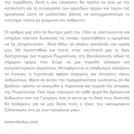
την παράδοση. Αυτή η νέα «άσκηση» θα πρέπει να γίνει με την
κατανόηση και τη συνεργασία των αρμοδίων αρχών και ταγών της
ομογένειας ώστε σε ρεαλιστικές βάσεις να εκσυγχρονίσουμε το
σύστημα, πάντα με γνώμονα τον άνθρωπο.
Οι αριθμοί μας από το δεύτερο μισό του 20ου αι. ελαττώνονται και
υπήρξαν πάντοτε δυσκολίες τις οποίες προσπάθησε η ομογένεια
να τις αντιμετωπίσει. Αλλά θέλω να κλείσω αισιόδοξα την ομιλία
μου. Με προσπάθεια και πίστη στην ταυτότητά μας οι λίγοι
διατηρήσαμε ένα πυρήνα Ρωμιοσύνης στη Βασιλεύουσα, ειδικά τη
σήμερον ημέρα που ζούμε σε μια περίοδο αλλαγών και
κοσμοϊστορικών γεγονότων. Μεταφέρονται οι πληθυσμοί, αλλάζουν
τα σύνορα, η τεχνολογία αφήνει ανέργους και άστεγους νέους
ανθρώπους. Μέσα σε αυτήν την πραγματικότητα ευελπιστώ ότι θα
βρεθούν τρόποι να ενισχυθεί η παρουσία και πορεία της ιστορίας
της Ρωμιοσύνης. Γιατί είμαι σίγουρος ότι κάθε φορά θα βρίσκονται
άνθρωποι σαν τον Γρηγόρη, που κι αυτοί με τη δικιά τους Ανατολή
θα παλέψουν για να μην δύσει ποτέ ο ήλιος του οικουμενικού
Ελληνισμού στη γη των προγόνων μας».
(www.ekirikas.com)