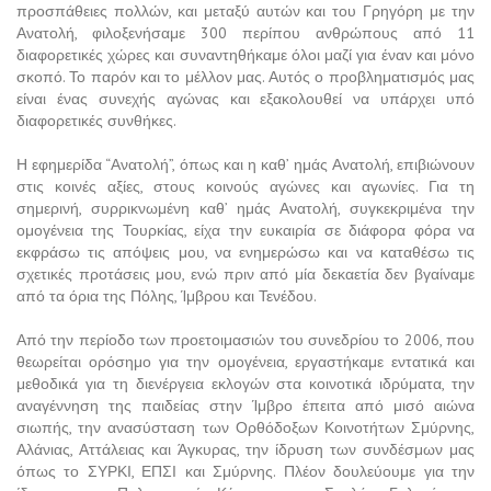
προσπάθειες πολλών, και μεταξύ αυτών και του Γρηγόρη με την
Ανατολή, φιλοξενήσαμε 300 περίπου ανθρώπους από 11
διαφορετικές χώρες και συναντηθήκαμε όλοι μαζί για έναν και μόνο
σκοπό. Το παρόν και το μέλλον μας. Αυτός ο προβληματισμός μας
είναι ένας συνεχής αγώνας και εξακολουθεί να υπάρχει υπό
διαφορετικές συνθήκες.
Η εφημερίδα “Ανατολή”, όπως και η καθ’ ημάς Ανατολή, επιβιώνουν
στις κοινές αξίες, στους κοινούς αγώνες και αγωνίες. Για τη
σημερινή, συρρικνωμένη καθ’ ημάς Ανατολή, συγκεκριμένα την
ομογένεια της Τουρκίας, είχα την ευκαιρία σε διάφορα φόρα να
εκφράσω τις απόψεις μου, να ενημερώσω και να καταθέσω τις
σχετικές προτάσεις μου, ενώ πριν από μία δεκαετία δεν βγαίναμε
από τα όρια της Πόλης, Ίμβρου και Τενέδου.
Από την περίοδο των προετοιμασιών του συνεδρίου το 2006, που
θεωρείται ορόσημο για την ομογένεια, εργαστήκαμε εντατικά και
μεθοδικά για τη διενέργεια εκλογών στα κοινοτικά ιδρύματα, την
αναγέννηση της παιδείας στην Ίμβρο έπειτα από μισό αιώνα
σιωπής, την ανασύσταση των Ορθόδοξων Κοινοτήτων Σμύρνης,
Αλάνιας, Αττάλειας και Άγκυρας, την ίδρυση των συνδέσμων μας
όπως το ΣΥΡΚΙ, ΕΠΣΙ και Σμύρνης. Πλέον δουλεύουμε για την