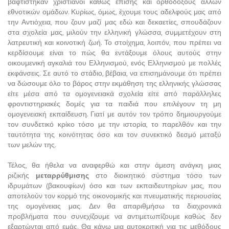
βαφτίστηκαν χριστιανοί καθώς επίσης και ορθοδόξους άλλων
εθνοτικών ομάδων. Κυρίως, όμως, έχουμε τους αδελφούς μας από
την Αντιόχεια, που ζουν μαζί μας εδώ και δεκαετίες, σπουδάζουν
στα σχολεία μας, μιλούν την ελληνική γλώσσα, συμμετέχουν στη
λατρευτική και κοινοτική ζωή. Το στοίχημα, λοιπόν, που πρέπει να
κερδίσουμε είναι το πώς θα εντάξουμε όλους αυτούς στην
οικουμενική αγκαλιά του Ελληνισμού, ενός Ελληνισμού με πολλές
εκφάνσεις. Σε αυτό το στάδιο, βέβαια, να επισημάνουμε ότι πρέπει
να δώσουμε όλο το βάρος στην εκμάθηση της ελληνικής γλώσσας
είτε μέσα από τα ομογενειακά σχολεία είτε από παράλληλες
φροντιστηριακές δομές για τα παιδιά που επιλέγουν τη μη
ομογενειακή εκπαίδευση. Γιατί με αυτόν τον τρόπο δημιουργούμε
τον συνδετικό κρίκο τόσο με την ιστορία, το παρελθόν και την
ταυτότητα της κοινότητας όσο και τον συνεκτικό δεσμό μεταξύ
των μελών της.
Τέλος, θα ήθελα να αναφερθώ και στην άμεση ανάγκη μιας
ριζικής
μεταρρύθμισης
στο διοικητικό σύστημα τόσο των
ιδρυμάτων (βακουφίων) όσο και των εκπαιδευτηρίων μας, που
αποτελούν τον κορμό της οικονομικής και πνευματικής περιουσίας
της ομογένειας μας. Δεν θα απαριθμήσω τα διαχρονικά
προβλήματα που συνεχίζουμε να αντιμετωπίζουμε καθώς δεν
εξαρτώνται από εμάς. Θα κάνω μια αυτοκριτική για τις μεθόδους