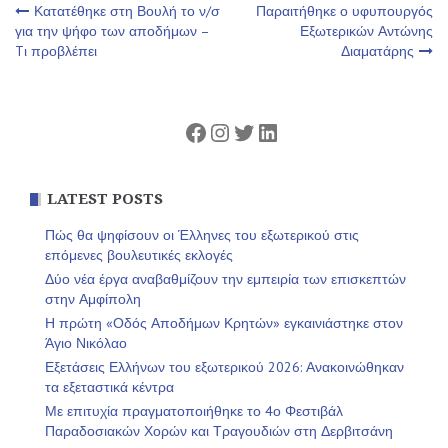
Πλοήγηση
Κατατέθηκε στη Βουλή το ν/σ
Παραιτήθηκε ο υφυπουργός
για την ψήφο των αποδήμων –
Εξωτερικών Αντώνης
Tι προβλέπει
Διαματάρης
άρθρων
Facebook
Instagram
Twitter
Linkedin
LATEST POSTS
Πώς θα ψηφίσουν οι Έλληνες του εξωτερικού στις
επόμενες βουλευτικές εκλογές
Δύο νέα έργα αναβαθμίζουν την εμπειρία των επισκεπτών
στην Αμφίπολη
Η πρώτη «Οδός Αποδήμων Κρητών» εγκαινιάστηκε στον
Άγιο Νικόλαο
Εξετάσεις Ελλήνων του εξωτερικού 2026: Ανακοινώθηκαν
τα εξεταστικά κέντρα
Με επιτυχία πραγματοποιήθηκε το 4ο Φεστιβάλ
Παραδοσιακών Χορών και Τραγουδιών στη Δερβιτσάνη