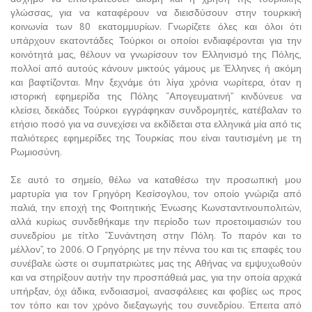
γλώσσας, για να καταφέρουν να διεισδύσουν στην τουρκική
κοινωνία των 80 εκατομμυρίων. Γνωρίζετε όλες και όλοι ότι
υπάρχουν εκατοντάδες Τούρκοι οι οποίοι ενδιαφέρονται για την
κοινότητά μας, θέλουν να γνωρίσουν τον Ελληνισμό της Πόλης,
πολλοί από αυτούς κάνουν μικτούς γάμους με Έλληνες ή ακόμη
και βαφτίζονται. Μην ξεχνάμε ότι λίγα χρόνια νωρίτερα, όταν η
ιστορική εφημερίδα της Πόλης “Απογευματινή” κινδύνευε να
κλείσει, δεκάδες Τούρκοι εγγράφηκαν συνδρομητές, κατέβαλαν το
ετήσιο ποσό για να συνεχίσει να εκδίδεται στα ελληνικά μία από τις
παλιότερες εφημερίδες της Τουρκίας που είναι ταυτισμένη με τη
Ρωμιοσύνη.
Σε αυτό το σημείο, θέλω να καταθέσω την προσωπική μου
μαρτυρία για τον Γρηγόρη Κεσίσογλου, τον οποίο γνώριζα από
παλιά, την εποχή της Φοιτητικής Ένωσης Κωνσταντινουπολιτών,
αλλά κυρίως συνδεθήκαμε την περίοδο των προετοιμασιών του
συνεδρίου με τίτλο “Συνάντηση στην Πόλη. Το παρόν και το
μέλλον”, το 2006. Ο Γρηγόρης με την πέννα του και τις επαφές του
συνέβαλε ώστε οι συμπατριώτες μας της Αθήνας να εμψυχωθούν
και να στηρίξουν αυτήν την προσπάθειά μας, για την οποία αρχικά
υπήρξαν, όχι άδικα, ενδοιασμοί, ανασφάλειες και φοβίες ως προς
τον τόπο και τον χρόνο διεξαγωγής του συνεδρίου. Έπειτα από