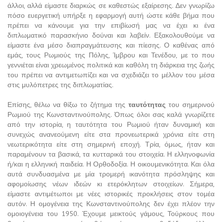
άλλοι, αλλά είμαστε διαρκώς σε καθεστώς εξαίρεσης. Δεν γνωρίζω
πόσο ευεργετική υπήρξε η εφαρμογή αυτή ώστε κάθε βήμα που
πρέπει να κάνουμε για την επιβίωσή μας να έχει κι ένα
διπλωματικό παρασκήνιο δούναι και λαβείν. Εξακολουθούμε να
είμαστε ένα μέσο διαπραγμάτευσης και πίεσης. Ο καθένας από
εμάς, τους Ρωμιούς της Πόλης, Ίμβρου και Τενέδου, με το που
γεννιέται είναι χρεωμένος πολιτικά και καθόλη τη διάρκεια της ζωής
του πρέπει να αντιμετωπίζει και να σχεδιάζει το μέλλον του μέσα
στις μυλόπετρες της διπλωματίας.
Επίσης, θέλω να θίξω το ζήτημα της
ταυτότητας
του σημερινού
Ρωμιού της Κωνσταντινούπολης. Όπως όλοι σας καλά γνωρίζετε
από την ιστορία, η ταυτότητα του Ρωμιού ήταν δυναμική και
συνεχώς ανανεούμενη είτε στα προνεωτερικά χρόνια είτε στη
νεωτερικότητα είτε στη σημερινή εποχή. Τρία, όμως, ήταν και
παραμένουν τα βασικά, τα κυτταρικά του στοιχεία. Η ελληνοφωνία
ή/και η ελληνική παιδεία. Η Ορθοδοξία. Η οικουμενικότητα. Και όλα
αυτά συνδυασμένα με μία τρομερή ικανότητα πρόσληψης και
αφομοίωσης νέων ιδεών κι ετερόκλητων στοιχείων. Σήμερα,
είμαστε αντιμέτωποι με νέες ιστορικές προκλήσεις στον τομέα
αυτόν. Η ομογένεια της Κωνσταντινούπολης δεν έχει πλέον την
ομοιογένεια του 1950. Έχουμε μεικτούς γάμους, Τούρκους που