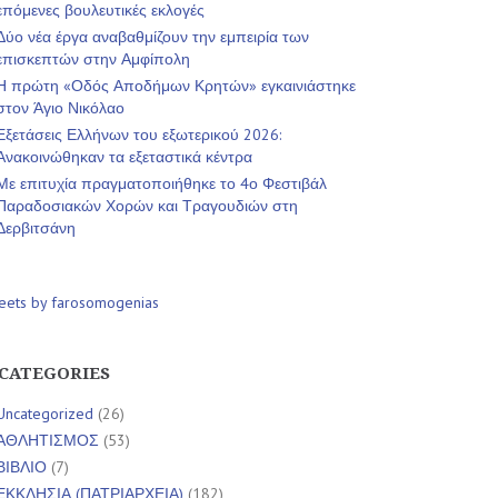
επόμενες βουλευτικές εκλογές
Δύο νέα έργα αναβαθμίζουν την εμπειρία των
επισκεπτών στην Αμφίπολη
Η πρώτη «Οδός Αποδήμων Κρητών» εγκαινιάστηκε
στον Άγιο Νικόλαο
Εξετάσεις Ελλήνων του εξωτερικού 2026:
Ανακοινώθηκαν τα εξεταστικά κέντρα
Με επιτυχία πραγματοποιήθηκε το 4ο Φεστιβάλ
Παραδοσιακών Χορών και Τραγουδιών στη
Δερβιτσάνη
eets by farosomogenias
CATEGORIES
Uncategorized
(26)
ΑΘΛΗΤΙΣΜΟΣ
(53)
ΒΙΒΛΙΟ
(7)
ΕΚΚΛΗΣΙΑ (ΠΑΤΡΙΑΡΧΕΙΑ)
(182)