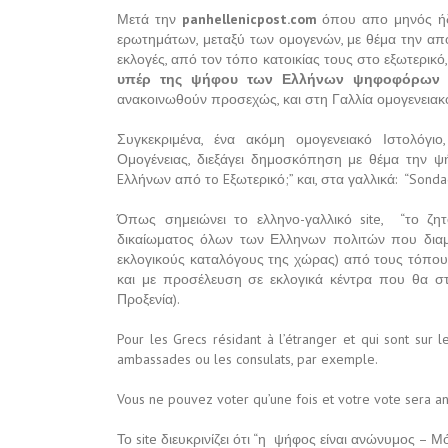
Μετά την
panhellenicpost.com
όπου απο μηνός ήδη
ερωτημάτων, μεταξύ των ομογενών, με θέμα την απο
εκλογές, από τον τόπο κατοικίας τους στο εξωτερικό,
υπέρ της ψήφου των Ελλήνων ψηφοφόρων α
ανακοινωθούν προσεχώς, και στη Γαλλία ομογενειακό 
Συγκεκριμένα, ένα ακόμη ομογενειακό Ιστολόγ
Ομογένειας, διεξάγει δημοσκόπηση με θέμα την ψ
Eλλήνων από τo Eξωτερικό;” και, στα γαλλικά: “Sondag
Όπως σημειώνει το ελληνο-γαλλικό site, “το ζη
δικαίωματος όλων των Ελληνων πολιτών που διαμέ
εκλογικούς καταλόγους της χώρας) από τους τόπους
και με προσέλευση σε εκλογικά κέντρα που θα στ
Προξενία).
Pour les Grecs résidant à l’étranger et qui sont sur l
ambassades ou les consulats, par exemple.
Vous ne pouvez voter qu’une fois et votre vote sera 
Το site διευκρινίζει ότι “η ψήφος είναι ανώνυμος – 