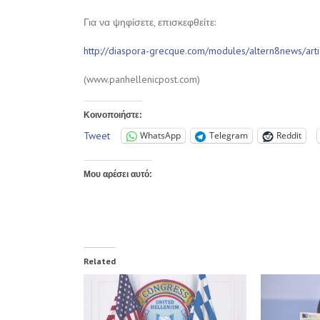
Για να ψηφίσετε, επισκεφθείτε:
http://diaspora-grecque.com/modules/altern8news/art
(www.panhellenicpost.com)
Κοινοποιήστε:
Tweet
WhatsApp
Telegram
Reddit
Μου αρέσει αυτό:
Related