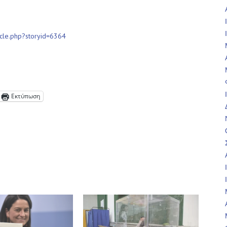
icle.php?storyid=6364
Εκτύπωση