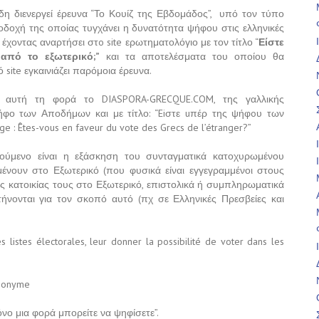
 διενεργεί έρευνα “Το Κουίζ της Εβδομάδος”, υπό τον τύπο
δοχή της οποίας τυγχάνει η δυνατότητα ψήφου στις ελληνικές
 έχοντας αναρτήσει στo site ερωτηματολόγιο με τον τίτλο “
Είστε
πό το εξωτερικό;”
και τα αποτελέσματα του οποίου θα
site εγκαινιάζει παρόμοια έρευνα.
ιο, αυτή τη φορά το DIASPORA-GRECQUE.COM, της γαλλικής
ήφο των Αποδήμων και με τίτλο: “Eiστε uπέρ της ψήφoυ των
e : Êtes-vous en faveur du vote des Grecs de l’étranger?”
τούμενο είναι η εξάσκηση του συνταγματικά κατοχυρωμένου
νουν στο Εξωτερικό (που φυσικά είναι εγγεγραμμένοι στους
 κατοικίας τους στο Εξωτερικό, επιστολικά ή συμπληρωματικά
ήνονται για τον σκοπό αυτό (πχ σε Ελληνικές Πρεσβείες και
es listes électorales, leur donner la possibilité de voter dans les
anonyme
Μόνο μια φορά μπορείτε να ψηφίσετε”.