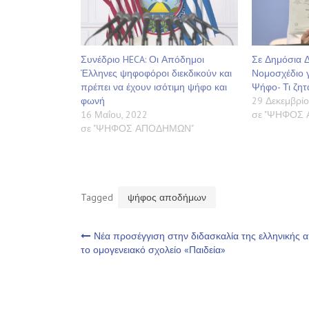
Συνέδριο HECA: Οι Απόδημοι
Σε Δημόσια 
Έλληνες ψηφοφόροι διεκδικούν και
Νομοσχέδιο γ
πρέπει να έχουν ισότιμη ψήφο και
Ψήφο- Τι ζητ
φωνή
29 Δεκεμβρίο
16 Μαΐου, 2022
σε "ΨΗΦΟΣ
σε "ΨΗΦΟΣ ΑΠΟΔΗΜΩΝ"
Tagged
ψήφος αποδήμων
Πλοήγηση
Νέα προσέγγιση στην διδασκαλία της ελληνικής 
το ομογενειακό σχολείο «Παιδεία»
άρθρων