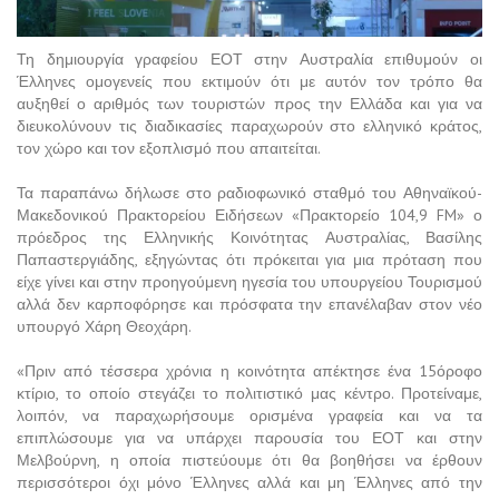
Τη δημιουργία γραφείου ΕΟΤ στην Αυστραλία επιθυμούν οι
Έλληνες ομογενείς που εκτιμούν ότι με αυτόν τον τρόπο θα
αυξηθεί ο αριθμός των τουριστών προς την Ελλάδα και για να
διευκολύνουν τις διαδικασίες παραχωρούν στο ελληνικό κράτος,
τον χώρο και τον εξοπλισμό που απαιτείται.
Τα παραπάνω δήλωσε στο ραδιοφωνικό σταθμό του Αθηναϊκού-
Μακεδονικού Πρακτορείου Ειδήσεων «Πρακτορείο 104,9 FM» ο
πρόεδρος της Ελληνικής Κοινότητας Αυστραλίας, Βασίλης
Παπαστεργιάδης, εξηγώντας ότι πρόκειται για μια πρόταση που
είχε γίνει και στην προηγούμενη ηγεσία του υπουργείου Τουρισμού
αλλά δεν καρποφόρησε και πρόσφατα την επανέλαβαν στον νέο
υπουργό Χάρη Θεοχάρη.
«Πριν από τέσσερα χρόνια η κοινότητα απέκτησε ένα 15όροφο
κτίριο, το οποίο στεγάζει το πολιτιστικό μας κέντρο. Προτείναμε,
λοιπόν, να παραχωρήσουμε ορισμένα γραφεία και να τα
επιπλώσουμε για να υπάρχει παρουσία του ΕΟΤ και στην
Μελβούρνη, η οποία πιστεύουμε ότι θα βοηθήσει να έρθουν
περισσότεροι όχι μόνο Έλληνες αλλά και μη Έλληνες από την