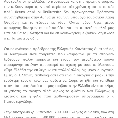
Αυστραλία στην Ελλάδα. Το προτείναμε και στην πρώην υπουργό,
την κ. Κουντούρα πριν από περίπου τρία χρόνια, η οποία το είδε
πολύ θετικά αλλά οι διαδικασίες δεν προχώρησαν. Πρόσφατα
συναντηθήκαμε στην Αθήνα με τον νυν υπουργό τουρισμού Χάρη
Θεοχάρη και το θέσαμε εκ νέου. Όντας μόνο λίγες μέρες
υπουργός, δεν ήταν φυσικά σε θέση να μας απαντήσει αλλά μας
είπε ότι θα το μελετήσει και θα επικοινωνήσουμε ξανά«», σημείωσε
ο κ. Παπαστεργιάδης.
Όπως ανέφερε ο πρόεδρος της Ελληνικής Κοινότητας Αυστραλίας,
οι Αυστραλοί είναι τουρίστες που -σύμφωνα με τα στοιχεία-
ξοδεύουν πολλά χρήματα και έχουν τον μεγαλύτερο χρόνο
παραμονής σε έναν προορισμό σε σχέση με τους υπόλοιπους.
«Την Ελλάδα την επιλέγουν και πολλοί άλλοι, όχι μόνο ομογενείς.
Εμείς, οι Έλληνες, αισθανόμαστε ότι είναι η οικογένειά μας -με την
ευρύτερη έννοια- ενώ μας αρέσει να ζούμε τα ήθη και τα έθιμα
στον τόπο μας. Αυτό που μας τραβάει στην Ελλάδα είναι το κλίμα,
οι γεύσεις, το φαγητό αλλά κυρίως το φιλότιμο των Ελλήνων, η
ζεστασιά και η φιλία που αισθανόμαστε», υπογράμμισε ο κ.
Παπαστεργιάδης.
Στην Αυστραλία ζουν περίπου 700.000 Έλληνες συνολικά, ενώ στη
Μελβούρνη περίπου 300.000, σύμφωνα με τον πρόεδρο της