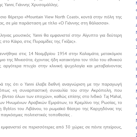
ς Yanni, Γιάννης Χρυσομάλλης.
ο θέρετρο «Mountain View North Coast», κοντά στην πόλη της
ίας, σε μία παράσταση με τίτλο «Ο Γιάννης στη θάλασσα».
ηνας μουσικός Yanni θα εμφανιστεί στην Αίγυπτο για δεύτερη
στο Κάιρο, στις Πυραμίδες της Γκίζας».
γεννήθηκε στις 14 Νοεμβρίου 1954 στην Καλαμάτα, μετακόμισε
ο της Μινεσότα, έχοντας ήδη κατακτήσει τον τίτλο του εθνικού
αργότερα πτυχίο στην κλινική ψυχολογία και μεταβαίνοντας
ιρά της ότι ο Yanni έλαβε διεθνή αναγνώριση με την παραγωγή
, όπως «η συναρπαστική συναυλία του στην Ακρόπολη, που
βίντεο όλων των εποχών», καθώς επίσης στο Ινδικό Taj Mahal,
 των Ηνωμένων Αραβικών Εμιράτων, το Κρεμλίνο της Ρωσίας, το
η Byblos του Λιβάνου, το ρωμαϊκό θέατρο της Καρχηδόνας της
παγκόσμιες πολιτιστικές τοποθεσίες .
ει εμφανιστεί σε περισσότερες από 30 χώρες σε πέντε ηπείρους,