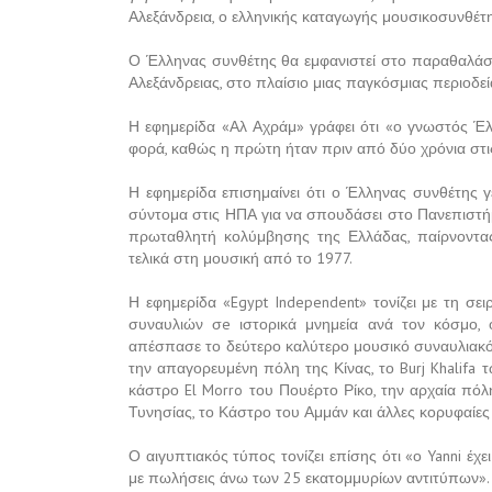
Αλεξάνδρεια, ο ελληνικής καταγωγής μουσικοσυνθέτη
Ο Έλληνας συνθέτης θα εμφανιστεί στο παραθαλάσσι
Αλεξάνδρειας, στο πλαίσιο μιας παγκόσμιας περιοδε
Η εφημερίδα «Αλ Αχράμ» γράφει ότι «ο γνωστός Έλλ
φορά, καθώς η πρώτη ήταν πριν από δύο χρόνια στις 
Η εφημερίδα επισημαίνει ότι ο Έλληνας συνθέτης 
σύντομα στις ΗΠΑ για να σπουδάσει στο Πανεπιστήμι
πρωταθλητή κολύμβησης της Ελλάδας, παίρνοντας 
τελικά στη μουσική από το 1977.
Η εφημερίδα «Egypt Independent» τονίζει με τη σε
συναυλιών σe ιστορικά μνημεία ανά τον κόσμο
απέσπασε το δεύτερο καλύτερο μουσικό συναυλιακό 
την απαγορευμένη πόλη της Κίνας, το Burj Khalifa
κάστρο El Morro του Πουέρτο Ρίκο, την αρχαία πόλ
Τυνησίας, το Κάστρο του Αμμάν και άλλες κορυφαίες 
Ο αιγυπτιακός τύπος τονίζει επίσης ότι «ο Yanni έχ
με πωλήσεις άνω των 25 εκατομμυρίων αντιτύπων».