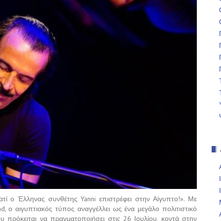
ιατί ο Έλληνας συνθέτης Yanni επιστρέφει στην Αίγυπτο!». Με
ad, ο αιγυπτιακός τύπος αναγγέλλει ως ένα μεγάλο πολιτιστικό
υ πρόκειται να πραγματοποιήσει στις 26 Ιουλίου, κοντά στην