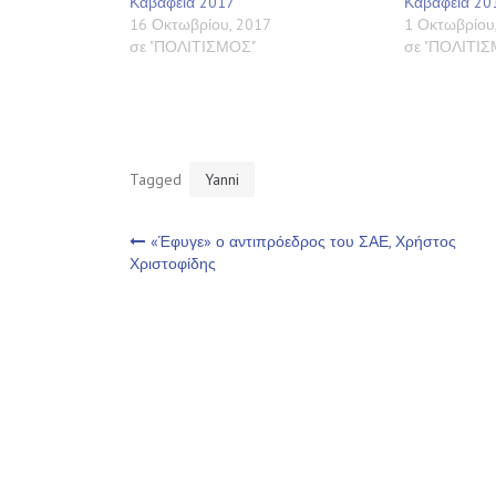
Καβάφεια 2017
Καβάφεια 20
16 Οκτωβρίου, 2017
1 Οκτωβρίου
σε "ΠΟΛΙΤΙΣΜΟΣ"
σε "ΠΟΛΙΤΙ
Tagged
Yanni
Πλοήγηση
«Έφυγε» ο αντιπρόεδρος του ΣΑΕ, Χρήστος
Χριστοφίδης
άρθρων