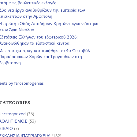
επόμενες βουλευτικές εκλογές
Δύο νέα έργα αναβαθμίζουν την εμπειρία των
επισκεπτών στην Αμφίπολη
Η πρώτη «Οδός Αποδήμων Κρητών» εγκαινιάστηκε
στον Άγιο Νικόλαο
Εξετάσεις Ελλήνων του εξωτερικού 2026:
Ανακοινώθηκαν τα εξεταστικά κέντρα
Με επιτυχία πραγματοποιήθηκε το 4ο Φεστιβάλ
Παραδοσιακών Χορών και Τραγουδιών στη
Δερβιτσάνη
eets by farosomogenias
CATEGORIES
Uncategorized
(26)
ΑΘΛΗΤΙΣΜΟΣ
(53)
ΒΙΒΛΙΟ
(7)
ΕΚΚΛΗΣΙΑ (ΠΑΤΡΙΑΡΧΕΙΑ)
(182)